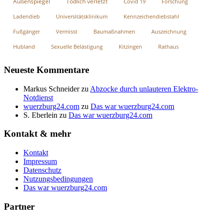
Außenspiegel
Tödlich verletzt
Covid 19
Forschung
Ladendieb
Universitätsklinikum
Kennzeichendiebstahl
Fußgänger
Vermisst
Baumaßnahmen
Auszeichnung
Hubland
Sexuelle Belästigung
Kitzingen
Rathaus
Neueste Kommentare
Markus Schneider
zu
Abzocke durch unlauteren Elektro-
Notdienst
wuerzburg24.com
zu
Das war wuerzburg24.com
S. Eberlein
zu
Das war wuerzburg24.com
Kontakt & mehr
Kontakt
Impressum
Datenschutz
Nutzungsbedingungen
Das war wuerzburg24.com
Partner