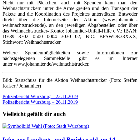
Nicht nur mit Päckchen, auch mit Spenden kann man den
Weihnachtstruckern unter die Arme greifen und den Transport der
Pakete und die Koordination des Projektes unterstützen. Entweder
direkt über die Internetseite der Aktion (www.johanniter-
weihnachtstrucker.de), an den jeweiligen Abgabestellen oder über
das Weihnachtstrucker- Konto: Johanniter-Unfall-Hilfe e.V.; IBAN:
DE89 3702 0500 0004 3030 02; BIC: BFSWDE33XXX;
Stichwort: Weihnachtstrucker.
Weitere Spendenmöglichkeiten sowie Informationen zur
nächstgelegenen Sammelstelle gibt es im Internet
unter www.johanniter.de/weihnachtstrucker.
Bild: Startschuss für die Aktion Weihnachtstrucker (Foto: Steffen
Kaiser / Johanniter)
Beitragsnavigation
Polizeibericht Würzburg – 22.11.2019
Polizeibericht Würzburg – 26.11.2019
Vielleicht gefällt dir auch
Infos zur Landtags- und Bezirkswahl am 14.