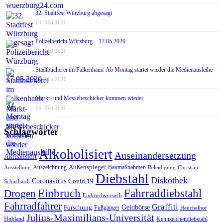
32. Stadtfest Würzburg abgesagt
18. Mai 2020
Polizeibericht Würzburg – 17.05.2020
17. Mai 2020
Stadtbücherei im Falkenhaus: Ab Montag startet wieder die Medienausleihe
17. Mai 2020
Markt- und Messebeschicker kommen wieder
16. Mai 2020
Schlagwörter
Alkoholisiert
Auseinandersetzung
Aktualisiert
Außenspiegel
Auszeichnung
Baumaßnahmen
Ausstellung
Beleidigung
Christian
Diebstahl
Diskothek
Coronavirus
Covid 19
Schuchardt
Fahrraddiebstahl
Einbruch
Drogen
Einbruchversuch
Fahrradfahrer
Graffiti
Geldbörse
Forschung
Fußgänger
Heuchelhof
Julius-Maximilians-Universität
Hubland
Kennzeichendiebstahl