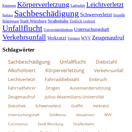
Körperverletzung
Leichtverletzt
Kitzingen
Ladendieb
Sachbeschädigung
Schwerverletzt
Sexuelle
Rathaus
Stadt Würzburg
Straßenbahn
Tödlich verletzt
Belästigung
Unfallflucht
Untersuchungshaft
Universitätsklinikum
Verkehrsunfall
Zeugenaufruf
Verkratzt
WVV
Vermisst
Schlagwörter
Sachbeschädigung
Unfallflucht
Diebstahl
Alkoholisiert
Körperverletzung
Verkehrsunfall
Leichtverletzt
Fahrraddiebstahl
Einbruch
Fahrradfahrer
Drogen
Auseinandersetzung
Zeugenaufruf
Julius-Maximilians-Universität
Diskothek
Schwerverletzt
Graffiti
Verkratzt
Untersuchungshaft
Geldbörse
Aktualisiert
WVV
Coronavirus
Stadt Würzburg
Straßenbahn