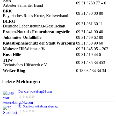
ASB
09 31 / 250 77 – 0
Arbeiter Samariter Bund
BRK
09 31 / 80 00 80
Bayerisches Rotes Kreuz, Kreisverband
DLRG
09 31 / 61 30 11
Deutsche Lebensrettungs-Gesellschaft
Frauen-Notruf / Frauenberatungstelle
09 31 / 41 90 40
Johanniter Unfallhilfe
09 31 / 79 62 80
Katastrophenschutz der Stadt Würzburg
09 31 / 30 90 60
Malteser Hilfsdienst e.V.
09 31 / 45 05 – 202
Rosa Hilfe
09 31 / 19 44 6
THW
09 31 / 35 34 453
Technisches Hilfswerk e.V.
Weißer Ring
0 18 03 / 34 34 34
Letzte Meldungen
Das war wuerzburg24.com
19. Mai 2020
32. Stadtfest Würzburg abgesagt
18. Mai 2020