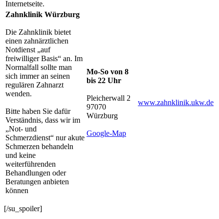
Internetseite.
Zahnklinik Würzburg
Die Zahnklinik bietet
einen zahnärztlichen
Notdienst „auf
freiwilliger Basis“ an. Im
Normalfall sollte man
Mo-So von 8
sich immer an seinen
bis 22 Uhr
regulären Zahnarzt
wenden.
Pleicherwall 2
www.zahnklinik.ukw.de
97070
Bitte haben Sie dafür
Würzburg
Verständnis, dass wir im
„Not- und
Google-Map
Schmerzdienst“ nur akute
Schmerzen behandeln
und keine
weiterführenden
Behandlungen oder
Beratungen anbieten
können
[/su_spoiler]