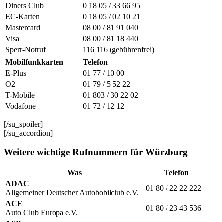
Diners Club
0 18 05 / 33 66 95
EC-Karten
0 18 05 / 02 10 21
Mastercard
08 00 / 81 91 040
Visa
08 00 / 81 18 440
Sperr-Notruf
116 116 (gebührenfrei)
Mobilfunkkarten
Telefon
E-Plus
01 77 / 10 00
O2
01 79 / 5 52 22
T-Mobile
01 803 / 30 22 02
Vodafone
01 72 / 12 12
[/su_spoiler]
[/su_accordion]
Weitere wichtige Rufnummern für Würzburg
Was
Telefon
ADAC
01 80 / 22 22 222
Allgemeiner Deutscher Autobobilclub e.V.
ACE
01 80 / 23 43 536
Auto Club Europa e.V.