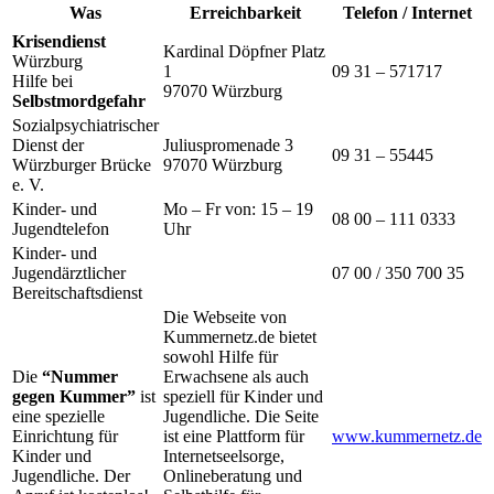
Was
Erreichbarkeit
Telefon / Internet
Krisendienst
Kardinal Döpfner Platz
Würzburg
1
09 31 – 571717
Hilfe bei
97070 Würzburg
Selbstmordgefahr
Sozialpsychiatrischer
Dienst der
Juliuspromenade 3
09 31 – 55445
Würzburger Brücke
97070 Würzburg
e. V.
Kinder- und
Mo – Fr von: 15 – 19
08 00 – 111 0333
Jugendtelefon
Uhr
Kinder- und
Jugendärztlicher
07 00 / 350 700 35
Bereitschaftsdienst
Die Webseite von
Kummernetz.de bietet
sowohl Hilfe für
Die
“Nummer
Erwachsene als auch
gegen Kummer”
ist
speziell für Kinder und
eine spezielle
Jugendliche. Die Seite
Einrichtung für
ist eine Plattform für
www.kummernetz.de
Kinder und
Internetseelsorge,
Jugendliche. Der
Onlineberatung und