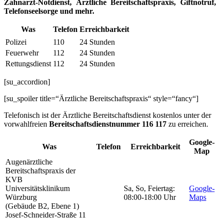
Zahnarzt-Notdienst, Ärztliche Bereitschaftspraxis, Giftnotruf,
Telefonseelsorge und mehr.
Was
Telefon
Erreichbarkeit
Polizei
110
24 Stunden
Feuerwehr
112
24 Stunden
Rettungsdienst
112
24 Stunden
[su_accordion]
[su_spoiler title=“Ärztliche Bereitschaftspraxis“ style=“fancy“]
Telefonisch ist der Ärztliche Bereitschaftsdienst kostenlos unter der
vorwahlfreien
Bereitschaftsdienstnummer
116 117
zu erreichen.
Google-
Was
Telefon
Erreichbarkeit
Map
Augenärztliche
Bereitschaftspraxis der
KVB
Universitätsklinikum
Sa, So, Feiertag:
Google-
Würzburg
08:00-18:00 Uhr
Maps
(Gebäude B2, Ebene 1)
Josef-Schneider-Straße 11