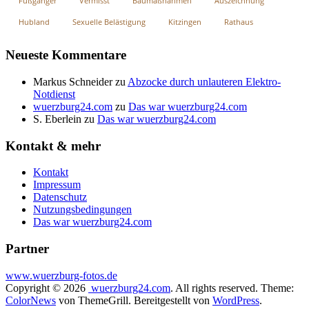
Fußgänger
Vermisst
Baumaßnahmen
Auszeichnung
Hubland
Sexuelle Belästigung
Kitzingen
Rathaus
Neueste Kommentare
Markus Schneider
zu
Abzocke durch unlauteren Elektro-
Notdienst
wuerzburg24.com
zu
Das war wuerzburg24.com
S. Eberlein
zu
Das war wuerzburg24.com
Kontakt & mehr
Kontakt
Impressum
Datenschutz
Nutzungsbedingungen
Das war wuerzburg24.com
Partner
www.wuerzburg-fotos.de
Copyright © 2026
wuerzburg24.com
. All rights reserved. Theme:
ColorNews
von ThemeGrill. Bereitgestellt von
WordPress
.