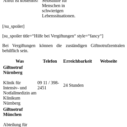
Anruf ist kostenlos!
Selbsthilfe für
Menschen in
schwierigen
Lebenssituationen.
[/su_spoiler]
[su_spoiler title=“Hilfe bei Vergiftungen“ style=“fancy“]
Bei Vergiftungen können die zuständigen Giftnotrufzentralen
behilflich sein.
Was
Telefon
Erreichbarkeit
Webseite
Giftnotruf
Nürnberg
Klinik für
09 11 / 398-
24 Stunden
Intensiv- und
2451
Notfallmedizin am
Klinikum
Nürnberg
Giftnotruf
München
Abteilung für