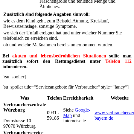
Flaschengröße und fehlende Menge und
Ähnliches.
Zusätzlich sind folgende Angaben sinnvoll:
wie es dem Kind geht, zum Beispiel Atmung, Kreislauf,
Bewusstseinslage, sonstige Symptome,
wo sich der Unfall ereignet hat und unter welcher Nummer Sie
telefonisch zu erreichen sind,
ob und welche Maßnahmen bereits unternommen wurden.
Bei
akuten und lebensbedrohlichen Situationen
sollte man
zusätzlich sofort den Rettungsdienst unter
Telefon 112
informieren.
[/su_spoiler]
[su_spoiler title=“Serviceangebote für Verbraucher“ style=“fancy“]
Was
Telefon
Erreichbarkeit
Webseite
Verbraucherzentrale
Würzburg
Siehe
Google-
0931 -
www.verbraucherzen
Map
und
59186
bayern.de
Domstrasse 10
Internetseite
97070 Würzburg
Verbraucherservice