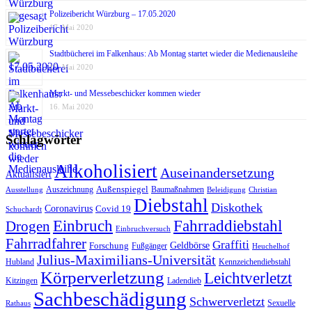
Polizeibericht Würzburg – 17.05.2020
17. Mai 2020
Stadtbücherei im Falkenhaus: Ab Montag startet wieder die Medienausleihe
17. Mai 2020
Markt- und Messebeschicker kommen wieder
16. Mai 2020
Schlagwörter
Alkoholisiert
Auseinandersetzung
Aktualisiert
Außenspiegel
Auszeichnung
Baumaßnahmen
Ausstellung
Beleidigung
Christian
Diebstahl
Diskothek
Coronavirus
Covid 19
Schuchardt
Fahrraddiebstahl
Einbruch
Drogen
Einbruchversuch
Fahrradfahrer
Graffiti
Geldbörse
Forschung
Fußgänger
Heuchelhof
Julius-Maximilians-Universität
Hubland
Kennzeichendiebstahl
Körperverletzung
Leichtverletzt
Kitzingen
Ladendieb
Sachbeschädigung
Schwerverletzt
Sexuelle
Rathaus