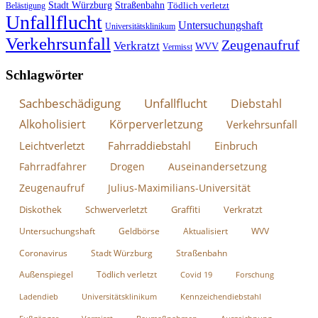
Stadt Würzburg
Straßenbahn
Tödlich verletzt
Belästigung
Unfallflucht
Untersuchungshaft
Universitätsklinikum
Verkehrsunfall
Zeugenaufruf
Verkratzt
WVV
Vermisst
Schlagwörter
Sachbeschädigung
Unfallflucht
Diebstahl
Alkoholisiert
Körperverletzung
Verkehrsunfall
Leichtverletzt
Fahrraddiebstahl
Einbruch
Fahrradfahrer
Drogen
Auseinandersetzung
Zeugenaufruf
Julius-Maximilians-Universität
Diskothek
Schwerverletzt
Graffiti
Verkratzt
Untersuchungshaft
Geldbörse
Aktualisiert
WVV
Coronavirus
Stadt Würzburg
Straßenbahn
Außenspiegel
Tödlich verletzt
Covid 19
Forschung
Ladendieb
Universitätsklinikum
Kennzeichendiebstahl