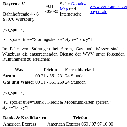
Bayern e.V.
Siehe
Google-
0931 -
www.verbraucherzen
Map
und
305080
bayern.de
Bahnhofstraße 4 - 6
Internetseite
97070 Würzburg
[/su_spoiler]
[su_spoiler title=“Störungsdienste“ style=“fancy“]
Im Falle von Störungen bei Strom, Gas und Wasser sind in
Würzburg die entsprechenden Dienste der WVV unter folgenden
Rufnummern zu erreichen:
Was
Telefon
Erreichbarkeit
Strom
09 31 - 361 231
24 Stunden
Gas und Wasser
09 31 - 361 260
24 Stunden
[/su_spoiler]
[su_spoiler title=“Bank-, Kredit & Mobilfunkkarten sperren“
style=“fancy“]
Bank- & Kreditkarten
Telefon
American Express
American Express 069 / 97 97 10 00