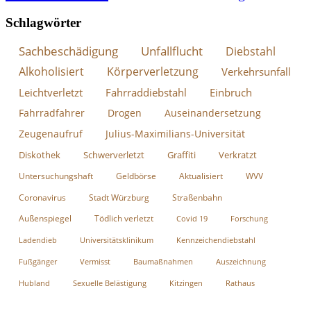
Schlagwörter
Sachbeschädigung
Unfallflucht
Diebstahl
Alkoholisiert
Körperverletzung
Verkehrsunfall
Leichtverletzt
Fahrraddiebstahl
Einbruch
Fahrradfahrer
Drogen
Auseinandersetzung
Zeugenaufruf
Julius-Maximilians-Universität
Diskothek
Schwerverletzt
Graffiti
Verkratzt
Untersuchungshaft
Geldbörse
Aktualisiert
WVV
Coronavirus
Stadt Würzburg
Straßenbahn
Außenspiegel
Tödlich verletzt
Covid 19
Forschung
Ladendieb
Universitätsklinikum
Kennzeichendiebstahl
Fußgänger
Vermisst
Baumaßnahmen
Auszeichnung
Hubland
Sexuelle Belästigung
Kitzingen
Rathaus