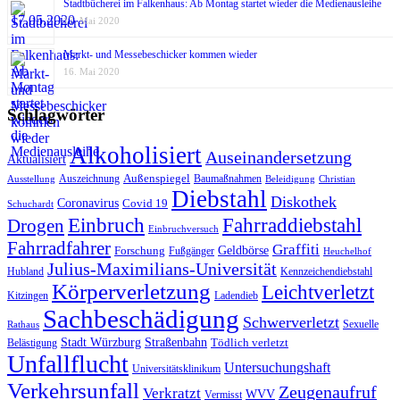
Stadtbücherei im Falkenhaus: Ab Montag startet wieder die Medienausleihe
17. Mai 2020
Markt- und Messebeschicker kommen wieder
16. Mai 2020
Schlagwörter
Alkoholisiert
Auseinandersetzung
Aktualisiert
Außenspiegel
Auszeichnung
Baumaßnahmen
Ausstellung
Beleidigung
Christian
Diebstahl
Diskothek
Coronavirus
Covid 19
Schuchardt
Fahrraddiebstahl
Einbruch
Drogen
Einbruchversuch
Fahrradfahrer
Graffiti
Geldbörse
Forschung
Fußgänger
Heuchelhof
Julius-Maximilians-Universität
Hubland
Kennzeichendiebstahl
Körperverletzung
Leichtverletzt
Kitzingen
Ladendieb
Sachbeschädigung
Schwerverletzt
Sexuelle
Rathaus
Stadt Würzburg
Straßenbahn
Tödlich verletzt
Belästigung
Unfallflucht
Untersuchungshaft
Universitätsklinikum
Verkehrsunfall
Zeugenaufruf
Verkratzt
WVV
Vermisst