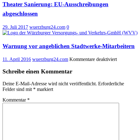
Theater Sanierung: EU-Ausschreibungen
abgeschlossen
29. Juli 2017
wuerzburg24.com
0
Warnung vor angeblichen Stadtwerke-Mitarbeitern
für
11. April 2016
wuerzburg24.com
Kommentare deaktiviert
Warnung
vor
Schreibe einen Kommentar
angebliche
Stadtwerke
Deine E-Mail-Adresse wird nicht veröffentlicht.
Erforderliche
Mitarbeiter
Felder sind mit
*
markiert
Kommentar
*