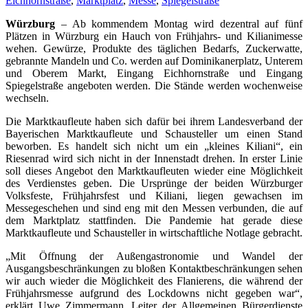
Eichhornstraße
,
Marktplatz
,
Messe
,
Spiegelstraße
Würzburg
– Ab kommendem Montag wird dezentral auf fünf
Plätzen in Würzburg ein Hauch von Frühjahrs- und Kilianimesse
wehen. Gewürze, Produkte des täglichen Bedarfs, Zuckerwatte,
gebrannte Mandeln und Co. werden auf Dominikanerplatz, Unterem
und Oberem Markt, Eingang Eichhornstraße und Eingang
Spiegelstraße angeboten werden. Die Stände werden wochenweise
wechseln.
Die Marktkaufleute haben sich dafür bei ihrem Landesverband der
Bayerischen Marktkaufleute und Schausteller um einen Stand
beworben. Es handelt sich nicht um ein „kleines Kiliani“, ein
Riesenrad wird sich nicht in der Innenstadt drehen. In erster Linie
soll dieses Angebot den Marktkaufleuten wieder eine Möglichkeit
des Verdienstes geben. Die Ursprünge der beiden Würzburger
Volksfeste, Frühjahrsfest und Kiliani, liegen gewachsen im
Messegeschehen und sind eng mit den Messen verbunden, die auf
dem Marktplatz stattfinden. Die Pandemie hat gerade diese
Marktkaufleute und Schausteller in wirtschaftliche Notlage gebracht.
„Mit Öffnung der Außengastronomie und Wandel der
Ausgangsbeschränkungen zu bloßen Kontaktbeschränkungen sehen
wir auch wieder die Möglichkeit des Flanierens, die während der
Frühjahrsmesse aufgrund des Lockdowns nicht gegeben war“,
erklärt Uwe Zimmermann, Leiter der Allgemeinen Bürgerdienste