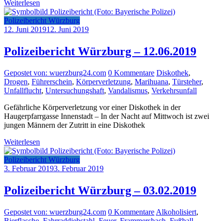
Weiterlesen
Polizeibericht Würzburg
12. Juni 2019
12. Juni 2019
Polizeibericht Würzburg – 12.06.2019
Gepostet von: wuerzburg24.com
0 Kommentare
Diskothek
,
Drogen
,
Führerschein
,
Körperverletzung
,
Marihuana
,
Türsteher
,
Unfallflucht
,
Untersuchungshaft
,
Vandalismus
,
Verkehrsunfall
Gefährliche Körperverletzung vor einer Diskothek in der
Haugerpfarrgasse Innenstadt – In der Nacht auf Mittwoch ist zwei
jungen Männern der Zutritt in eine Diskothek
Weiterlesen
Polizeibericht Würzburg
3. Februar 2019
3. Februar 2019
Polizeibericht Würzburg – 03.02.2019
Gepostet von: wuerzburg24.com
0 Kommentare
Alkoholisiert
,
Bierflasche
,
Fahrraddiebstahl
,
Feuer
,
Frammersbach
,
Fußball
,