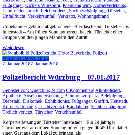
Fußgänger
,
Kickers Würzburg
,
Kleinlangheim
,
Körperverletzung
,
Landfriedensbruch
,
Leichtverletzt
,
Sachbeschädigung
,
Türsteher
,
Unfallflucht
,
Verkehrsunfall
,
Verkratzt
,
Wohnungsbrand
Unbekannter geht mit abgebrochener Bierflasche auf Türsteher los
Innenstadt – Am frühen Sonntagmorgen hat ein Türsteher einer
Gruppe von drei jungen Männern den Zutritt
Weiterlesen
Polizeibericht Würzburg
7. Januar 2018
7. Januar 2018
Polizeibericht Würzburg – 07.01.2017
Gepostet von: wuerzburg24.com
0 Kommentare
Alkoholisiert
,
Apotheke
,
Auseinandersetzung
,
Bahnhofsvorplatz
,
Beleidigung
,
Diebstahl
,
Diskothek
,
Exhibitionist
,
Fußgänger
,
Graffiti
,
Hettstadt
,
Körperverletzung
,
Leichtverletzt
,
Randalierer
,
Sachbeschädigung
,
Tödlich verletzt
,
Türsteher
,
Verkehrsunfall
Körperverletzung an Türsteher Innenstadt – Ein 29-jähriger
Türsteher war am frühen Sonntagmorgen gegen 00.45 Uhr dabei
einen Gast aus dem Lokal zu bringen, als