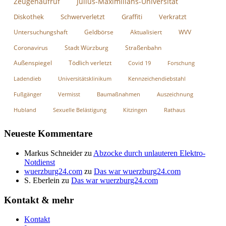
Zeugenaufruf
Julius-Maximilians-Universität
Diskothek
Schwerverletzt
Graffiti
Verkratzt
Untersuchungshaft
Geldbörse
Aktualisiert
WVV
Coronavirus
Stadt Würzburg
Straßenbahn
Außenspiegel
Tödlich verletzt
Covid 19
Forschung
Ladendieb
Universitätsklinikum
Kennzeichendiebstahl
Fußgänger
Vermisst
Baumaßnahmen
Auszeichnung
Hubland
Sexuelle Belästigung
Kitzingen
Rathaus
Neueste Kommentare
Markus Schneider
zu
Abzocke durch unlauteren Elektro-
Notdienst
wuerzburg24.com
zu
Das war wuerzburg24.com
S. Eberlein
zu
Das war wuerzburg24.com
Kontakt & mehr
Kontakt