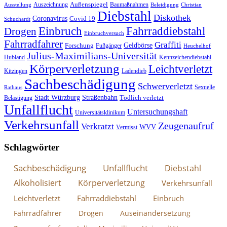
Außenspiegel
Auszeichnung
Baumaßnahmen
Ausstellung
Beleidigung
Christian
Diebstahl
Diskothek
Coronavirus
Covid 19
Schuchardt
Fahrraddiebstahl
Einbruch
Drogen
Einbruchversuch
Fahrradfahrer
Graffiti
Geldbörse
Forschung
Fußgänger
Heuchelhof
Julius-Maximilians-Universität
Hubland
Kennzeichendiebstahl
Körperverletzung
Leichtverletzt
Kitzingen
Ladendieb
Sachbeschädigung
Schwerverletzt
Sexuelle
Rathaus
Stadt Würzburg
Straßenbahn
Tödlich verletzt
Belästigung
Unfallflucht
Untersuchungshaft
Universitätsklinikum
Verkehrsunfall
Zeugenaufruf
Verkratzt
WVV
Vermisst
Schlagwörter
Sachbeschädigung
Unfallflucht
Diebstahl
Alkoholisiert
Körperverletzung
Verkehrsunfall
Leichtverletzt
Fahrraddiebstahl
Einbruch
Fahrradfahrer
Drogen
Auseinandersetzung