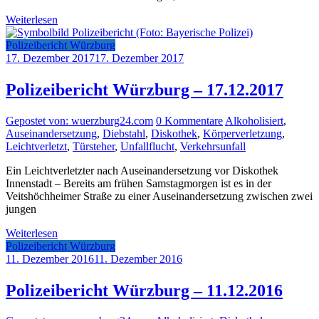
Weiterlesen
Polizeibericht Würzburg
17. Dezember 2017
17. Dezember 2017
Polizeibericht Würzburg – 17.12.2017
Gepostet von: wuerzburg24.com
0 Kommentare
Alkoholisiert
,
Auseinandersetzung
,
Diebstahl
,
Diskothek
,
Körperverletzung
,
Leichtverletzt
,
Türsteher
,
Unfallflucht
,
Verkehrsunfall
Ein Leichtverletzter nach Auseinandersetzung vor Diskothek
Innenstadt – Bereits am frühen Samstagmorgen ist es in der
Veitshöchheimer Straße zu einer Auseinandersetzung zwischen zwei
jungen
Weiterlesen
Polizeibericht Würzburg
11. Dezember 2016
11. Dezember 2016
Polizeibericht Würzburg – 11.12.2016