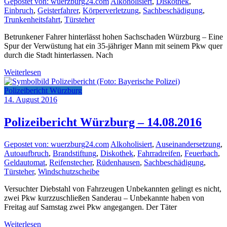
Gepostet von: wuerzburg24.com
Alkoholisiert
,
Diskothek
,
Einbruch
,
Geisterfahrer
,
Körperverletzung
,
Sachbeschädigung
,
Trunkenheitsfahrt
,
Türsteher
Betrunkener Fahrer hinterlässt hohen Sachschaden Würzburg – Eine
Spur der Verwüstung hat ein 35-jähriger Mann mit seinem Pkw quer
durch die Stadt hinterlassen. Nach
Weiterlesen
Polizeibericht Würzburg
14. August 2016
Polizeibericht Würzburg – 14.08.2016
Gepostet von: wuerzburg24.com
Alkoholisiert
,
Auseinandersetzung
,
Autoaufbruch
,
Brandstiftung
,
Diskothek
,
Fahrradreifen
,
Feuerbach
,
Geldautomat
,
Reifenstecher
,
Rüdenhausen
,
Sachbeschädigung
,
Türsteher
,
Windschutzscheibe
Versuchter Diebstahl von Fahrzeugen Unbekannten gelingt es nicht,
zwei Pkw kurzzuschließen Sanderau – Unbekannte haben von
Freitag auf Samstag zwei Pkw angegangen. Der Täter
Weiterlesen