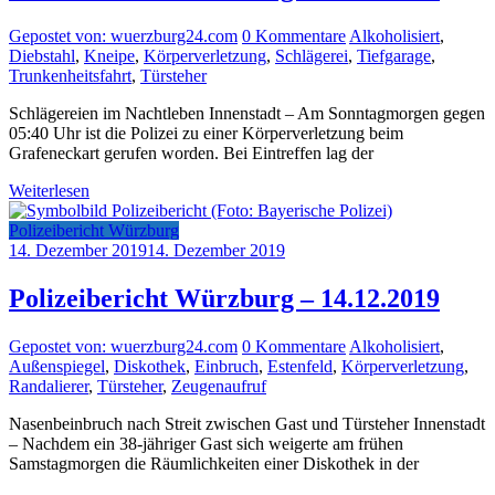
Gepostet von: wuerzburg24.com
0 Kommentare
Alkoholisiert
,
Diebstahl
,
Kneipe
,
Körperverletzung
,
Schlägerei
,
Tiefgarage
,
Trunkenheitsfahrt
,
Türsteher
Schlägereien im Nachtleben Innenstadt – Am Sonntagmorgen gegen
05:40 Uhr ist die Polizei zu einer Körperverletzung beim
Grafeneckart gerufen worden. Bei Eintreffen lag der
Weiterlesen
Polizeibericht Würzburg
14. Dezember 2019
14. Dezember 2019
Polizeibericht Würzburg – 14.12.2019
Gepostet von: wuerzburg24.com
0 Kommentare
Alkoholisiert
,
Außenspiegel
,
Diskothek
,
Einbruch
,
Estenfeld
,
Körperverletzung
,
Randalierer
,
Türsteher
,
Zeugenaufruf
Nasenbeinbruch nach Streit zwischen Gast und Türsteher Innenstadt
– Nachdem ein 38-jähriger Gast sich weigerte am frühen
Samstagmorgen die Räumlichkeiten einer Diskothek in der