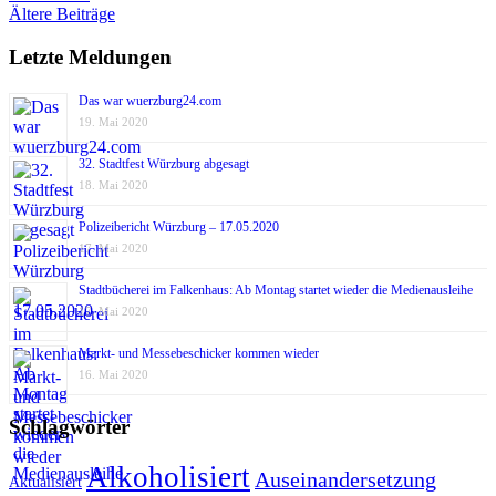
Beitragsnavigation
Ältere Beiträge
Letzte Meldungen
Das war wuerzburg24.com
19. Mai 2020
32. Stadtfest Würzburg abgesagt
18. Mai 2020
Polizeibericht Würzburg – 17.05.2020
17. Mai 2020
Stadtbücherei im Falkenhaus: Ab Montag startet wieder die Medienausleihe
17. Mai 2020
Markt- und Messebeschicker kommen wieder
16. Mai 2020
Schlagwörter
Alkoholisiert
Auseinandersetzung
Aktualisiert