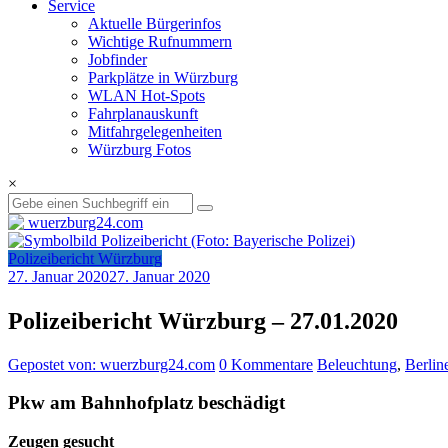
Service
Aktuelle Bürgerinfos
Wichtige Rufnummern
Jobfinder
Parkplätze in Würzburg
WLAN Hot-Spots
Fahrplanauskunft
Mitfahrgelegenheiten
Würzburg Fotos
×
Polizeibericht Würzburg
27. Januar 2020
27. Januar 2020
Polizeibericht Würzburg – 27.01.2020
Gepostet von: wuerzburg24.com
0 Kommentare
Beleuchtung
,
Berline
Pkw am Bahnhofplatz beschädigt
Zeugen gesucht