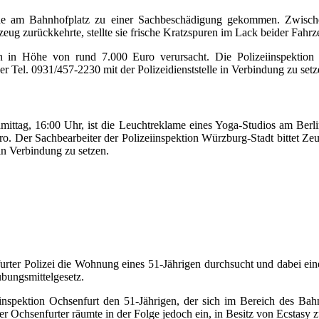
che am Bahnhofplatz zu einer Sachbeschädigung gekommen. Zwisch
ug zurückkehrte, stellte sie frische Kratzspuren im Lack beider Fahrze
in Höhe von rund 7.000 Euro verursacht. Die Polizeiinspektion 
 Tel. 0931/457-2230 mit der Polizeidienststelle in Verbindung zu setz
ag, 16:00 Uhr, ist die Leuchtreklame eines Yoga-Studios am Berline
ro. Der Sachbearbeiter der Polizeiinspektion Würzburg-Stadt bittet Z
 in Verbindung zu setzen.
ter Polizei die Wohnung eines 51-Jährigen durchsucht und dabei ein
bungsmittelgesetz.
eiinspektion Ochsenfurt den 51-Jährigen, der sich im Bereich des B
er Ochsenfurter räumte in der Folge jedoch ein, in Besitz von Ecstasy