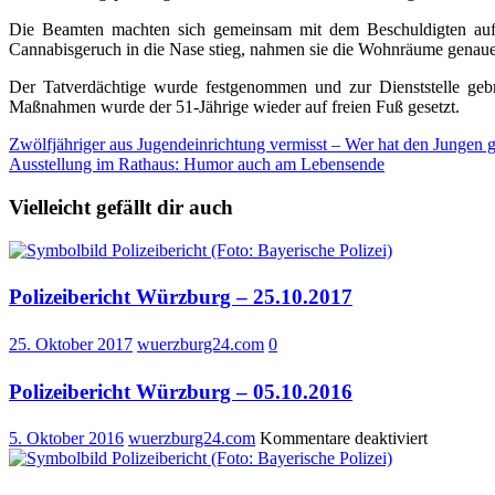
Die Beamten machten sich gemeinsam mit dem Beschuldigten auf d
Cannabisgeruch in die Nase stieg, nahmen sie die Wohnräume genauer
Der Tatverdächtige wurde festgenommen und zur Dienststelle gebr
Maßnahmen wurde der 51-Jährige wieder auf freien Fuß gesetzt.
Beitragsnavigation
Zwölfjähriger aus Jugendeinrichtung vermisst – Wer hat den Jungen 
Ausstellung im Rathaus: Humor auch am Lebensende
Vielleicht gefällt dir auch
Polizeibericht Würzburg – 25.10.2017
25. Oktober 2017
wuerzburg24.com
0
Polizeibericht Würzburg – 05.10.2016
für
5. Oktober 2016
wuerzburg24.com
Kommentare deaktiviert
Polizeiber
Würzbur