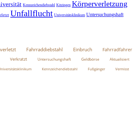
Körperverletzung
iversität
Kennzeichendiebstahl
Kitzingen
Unfallflucht
Untersuchungshaft
rletzt
Universitätsklinikum
verletzt
Fahrraddiebstahl
Einbruch
Fahrradfahrer
Verkratzt
Untersuchungshaft
Geldbörse
Aktualisiert
Universitätsklinikum
Kennzeichendiebstahl
Fußgänger
Vermisst