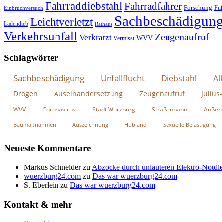
Fahrraddiebstahl
Fahrradfahrer
Forschung
Fu
Einbruchversuch
Sachbeschädigun
Leichtverletzt
Ladendieb
Rathaus
Verkehrsunfall
Zeugenaufruf
Verkratzt
WVV
Vermisst
Schlagwörter
Sachbeschädigung
Unfallflucht
Diebstahl
Al
Drogen
Auseinandersetzung
Zeugenaufruf
Julius
WVV
Coronavirus
Stadt Würzburg
Straßenbahn
Außen
Baumaßnahmen
Auszeichnung
Hubland
Sexuelle Belästigung
Neueste Kommentare
Markus Schneider
zu
Abzocke durch unlauteren Elektro-Notdie
wuerzburg24.com
zu
Das war wuerzburg24.com
S. Eberlein
zu
Das war wuerzburg24.com
Kontakt & mehr