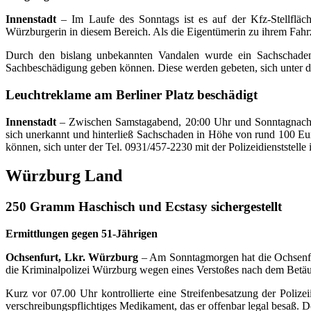
Innenstadt
– Im Laufe des Sonntags ist es auf der Kfz-Stellflä
Würzburgerin in diesem Bereich. Als die Eigentümerin zu ihrem Fahrze
Durch den bislang unbekannten Vandalen wurde ein Sachschaden 
Sachbeschädigung geben können. Diese werden gebeten, sich unter der
Leuchtreklame am Berliner Platz beschädigt
Innenstadt
– Zwischen Samstagabend, 20:00 Uhr und Sonntagnachmitt
sich unerkannt und hinterließ Sachschaden in Höhe von rund 100 Eu
können, sich unter der Tel. 0931/457-2230 mit der Polizeidienststelle
Würzburg Land
250 Gramm Haschisch und Ecstasy sichergestellt
Ermittlungen gegen 51-Jährigen
Ochsenfurt, Lkr. Würzburg
– Am Sonntagmorgen hat die Ochsenfur
die Kriminalpolizei Würzburg wegen eines Verstoßes nach dem Betäu
Kurz vor 07.00 Uhr kontrollierte eine Streifenbesatzung der Poliz
verschreibungspflichtiges Medikament, das er offenbar legal besaß. D