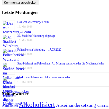
Letzte Meldungen
Das war wuerzburg24.com
19. Mai 2020
32. Stadtfest Würzburg abgesagt
18. Mai 2020
Polizeibericht Würzburg – 17.05.2020
17. Mai 2020
Stadtbücherei im Falkenhaus: Ab Montag startet wieder die Medienausleihe
17. Mai 2020
Markt- und Messebeschicker kommen wieder
16. Mai 2020
Schlagwörter
Alkoholisiert
Auseinandersetzung
Aktualisiert
Ausstellun