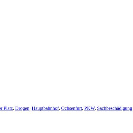
r Platz
,
Drogen
,
Hauptbahnhof
,
Ochsenfurt
,
PKW
,
Sachbeschädigung