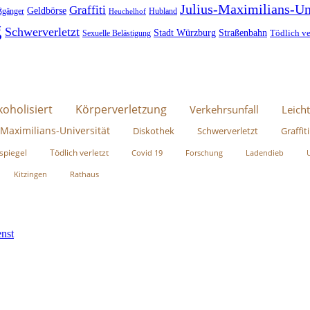
Julius-Maximilians-Un
Graffiti
Geldbörse
ßgänger
Hubland
Heuchelhof
g
Schwerverletzt
Stadt Würzburg
Straßenbahn
Tödlich ve
Sexuelle Belästigung
koholisiert
Körperverletzung
Verkehrsunfall
Leicht
-Maximilians-Universität
Diskothek
Schwerverletzt
Graffiti
spiegel
Tödlich verletzt
Covid 19
Forschung
Ladendieb
Kitzingen
Rathaus
nst