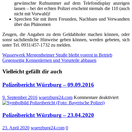
gewünschte Rufnummer auf dem Telefondisplay anzeigen
lassen – bei der echten Polizei erscheint niemals die 110 (auch
nicht mit Vorwahl)!
Sprechen Sie mit ihren Freunden, Nachbarn und Verwandten
über das Phänomen
Zeugen, die Angaben zu dem Geldabholer machen können, oder
sonst sachdienliche Hinweise geben können, werden gebeten, sich
unter Tel. 0931/457-1732 zu melden.
Beitragsnavigation
Wasserwerk Mergentheimer Straße bleibt vorerst in Betrieb
Gegenseitig Kennenlernen und Vorurteile abbauen
Vielleicht gefällt dir auch
Polizeibericht Würzburg – 09.09.2016
für
9. September 2016
wuerzburg24.com
Kommentare deaktiviert
Polizei
Würzb
–
Polizeibericht Würzburg – 23.04.2020
09.09.
23. April 2020
wuerzburg24.com
0