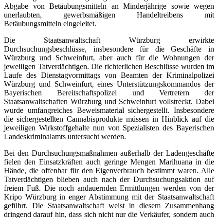
Abgabe von Betäubungsmitteln an Minderjährige sowie wegen
unerlaubten, gewerbsmäßigen Handeltreibens mit
Betäubungsmitteln eingeleitet.
Die Staatsanwaltschaft Würzburg erwirkte
Durchsuchungsbeschlüsse, insbesondere für die Geschäfte in
Würzburg und Schweinfurt, aber auch für die Wohnungen der
jeweiligen Tatverdächtigen. Die richterlichen Beschlüsse wurden im
Laufe des Dienstagvormittags von Beamten der Kriminalpolizei
Würzburg und Schweinfurt, eines Unterstützungskommandos der
Bayerischen Bereitschaftspolizei und Vertretern der
Staatsanwaltschaften Würzburg und Schweinfurt vollstreckt. Dabei
wurde umfangreiches Beweismaterial sichergestellt. Insbesondere
die sichergestellten Cannabisprodukte müssen in Hinblick auf die
jeweiligen Wirkstoffgehalte nun von Spezialisten des Bayerischen
Landeskriminalamts untersucht werden.
Bei den Durchsuchungsmaßnahmen außerhalb der Ladengeschäfte
fielen den Einsatzkräften auch geringe Mengen Marihuana in die
Hände, die offenbar für den Eigenverbrauch bestimmt waren. Alle
Tatverdächtigen blieben auch nach der Durchsuchungsaktion auf
freiem Fuß. Die noch andauernden Ermittlungen werden von der
Kripo Würzburg in enger Abstimmung mit der Staatsanwaltschaft
geführt. Die Staatsanwaltschaft weist in diesem Zusammenhang
dringend darauf hin, dass sich nicht nur die Verkäufer, sondern auch