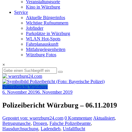
Veranstaltungsorte
Kino in Würzburg
Service
Aktuelle Bürgerinfos
Wichtige Rufnummern
Jobfinder
Parkplätze in Würzburg
WLAN Hot-Spots
Fahrplanauskunft
Mitfahrgelegenheiten
Würzburg Fotos
×
Polizeibericht Würzburg
6. November 2019
6. November 2019
Polizeibericht Würzburg – 06.11.2019
Gepostet von: wuerzburg24.com
0 Kommentare
Aktualisiert
,
Betrugsmasche
,
Drogen
,
Falsche Polizeibeamte
,
Hausdurchsuchung
,
Ladendieb
,
Unfallflucht