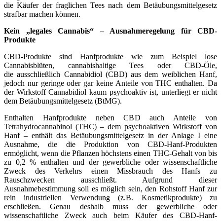
die Käufer der fraglichen Tees nach dem Betäubungsmittelgesetz
strafbar machen können.
Kein „legales Cannabis“ – Ausnahmeregelung für CBD-
Produkte
CBD-Produkte sind Hanfprodukte wie zum Beispiel lose
Cannabisblüten, cannabishaltige Tees oder CBD-Öle,
die ausschließlich Cannabidiol (CBD) aus dem weiblichen Hanf,
jedoch nur geringe oder gar keine Anteile von THC enthalten. Da
der Wirkstoff Cannabidiol kaum psychoaktiv ist, unterliegt er nicht
dem Betäubungsmittelgesetz (BtMG).
Enthalten Hanfprodukte neben CBD auch Anteile von
Tetrahydrocannabinol (THC) – dem psychoaktiven Wirkstoff von
Hanf – enthält das Betäubungsmittelgesetz in der Anlage I eine
Ausnahme, die die Produktion von CBD-Hanf-Produkten
ermöglicht, wenn die Pflanzen höchstens einen THC-Gehalt von bis
zu 0,2 % enthalten und der gewerbliche oder wissenschaftliche
Zweck des Verkehrs einen Missbrauch des Hanfs zu
Rauschzwecken ausschließt. Aufgrund dieser
Ausnahmebestimmung soll es möglich sein, den Rohstoff Hanf zur
rein industriellen Verwendung (z.B. Kosmetikprodukte) zu
erschließen. Genau deshalb muss der gewerbliche oder
wissenschaftliche Zweck auch beim Käufer des CBD-Hanf-