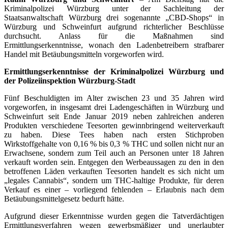
Kriminalpolizei Würzburg unter der Sachleitung der
Staatsanwaltschaft Würzburg drei sogenannte „CBD-Shops“ in
Würzburg und Schweinfurt aufgrund richterlicher Beschlüsse
durchsucht. Anlass für die Maßnahmen sind
Ermittlungserkenntnisse, wonach den Ladenbetreibern strafbarer
Handel mit Betäubungsmitteln vorgeworfen wird.
Ermittlungserkenntnisse der Kriminalpolizei Würzburg und
der Polizeiinspektion Würzburg-Stadt
Fünf Beschuldigten im Alter zwischen 23 und 35 Jahren wird
vorgeworfen, in insgesamt drei Ladengeschäften in Würzburg und
Schweinfurt seit Ende Januar 2019 neben zahlreichen anderen
Produkten verschiedene Teesorten gewinnbringend weiterverkauft
zu haben. Diese Tees haben nach ersten Stichproben
Wirkstoffgehalte von 0,16 % bis 0,3 % THC und sollen nicht nur an
Erwachsene, sondern zum Teil auch an Personen unter 18 Jahren
verkauft worden sein. Entgegen den Werbeaussagen zu den in den
betroffenen Läden verkauften Teesorten handelt es sich nicht um
„legales Cannabis“, sondern um THC-haltige Produkte, für deren
Verkauf es einer – vorliegend fehlenden – Erlaubnis nach dem
Betäubungsmittelgesetz bedurft hätte.
Aufgrund dieser Erkenntnisse wurden gegen die Tatverdächtigen
Ermittlungsverfahren wegen gewerbsmäßiger und unerlaubter