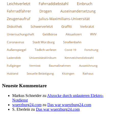
Leichtverletzt
Fahrraddiebstahl
Einbruch
Fahrradfahrer
Drogen
Auseinandersetzung
Zeugenaufruf
Julius-Maximilians-Universität
Diskothek
Schwerverletzt
Graffiti
Verkratzt
Untersuchungshaft
Geldbörse
Aktualisiert
WVV
Coronavirus
Stadt Würzburg
Straßenbahn
Außenspiegel
Tödlich verletzt
Covid 19
Forschung
Ladendieb
Universitätsklinikum
Kennzeichendiebstahl
Fußgänger
Vermisst
Baumaßnahmen
Auszeichnung
Hubland
Sexuelle Belästigung
Kitzingen
Rathaus
Neueste Kommentare
Markus Schneider
zu
Abzocke durch unlauteren Elektro-
Notdienst
wuerzburg24.com
zu
Das war wuerzburg24.com
S. Eberlein
zu
Das war wuerzburg24.com