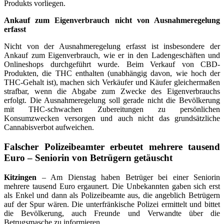
Produkts vorliegen.
Ankauf zum Eigenverbrauch nicht von Ausnahmeregelung
erfasst
Nicht von der Ausnahmeregelung erfasst ist insbesondere der
Ankauf zum Eigenverbrauch, wie er in den Ladengeschäften und
Onlineshops durchgeführt wurde. Beim Verkauf von CBD-
Produkten, die THC enthalten (unabhängig davon, wie hoch der
THC-Gehalt ist), machen sich Verkäufer und Käufer gleichermaßen
strafbar, wenn die Abgabe zum Zwecke des Eigenverbrauchs
erfolgt. Die Ausnahmeregelung soll gerade nicht die Bevölkerung
mit THC-schwachen Zubereitungen zu persönlichen
Konsumzwecken versorgen und auch nicht das grundsätzliche
Cannabisverbot aufweichen.
Falscher Polizeibeamter erbeutet mehrere tausend
Euro – Seniorin von Betrügern getäuscht
Kitzingen
– Am Dienstag haben Betrüger bei einer Seniorin
mehrere tausend Euro ergaunert. Die Unbekannten gaben sich erst
als Enkel und dann als Polizeibeamte aus, die angeblich Betrügern
auf der Spur wären. Die unterfränkische Polizei ermittelt und bittet
die Bevölkerung, auch Freunde und Verwandte über die
Betrugsmasche zu informieren.