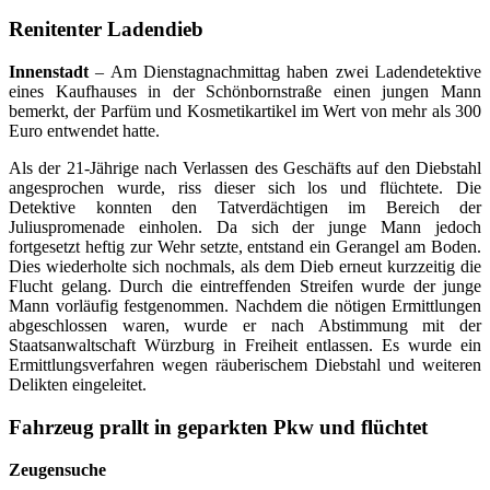
Renitenter Ladendieb
Innenstadt
– Am Dienstagnachmittag haben zwei Ladendetektive
eines Kaufhauses in der Schönbornstraße einen jungen Mann
bemerkt, der Parfüm und Kosmetikartikel im Wert von mehr als 300
Euro entwendet hatte.
Als der 21-Jährige nach Verlassen des Geschäfts auf den Diebstahl
angesprochen wurde, riss dieser sich los und flüchtete. Die
Detektive konnten den Tatverdächtigen im Bereich der
Juliuspromenade einholen. Da sich der junge Mann jedoch
fortgesetzt heftig zur Wehr setzte, entstand ein Gerangel am Boden.
Dies wiederholte sich nochmals, als dem Dieb erneut kurzzeitig die
Flucht gelang. Durch die eintreffenden Streifen wurde der junge
Mann vorläufig festgenommen. Nachdem die nötigen Ermittlungen
abgeschlossen waren, wurde er nach Abstimmung mit der
Staatsanwaltschaft Würzburg in Freiheit entlassen. Es wurde ein
Ermittlungsverfahren wegen räuberischem Diebstahl und weiteren
Delikten eingeleitet.
Fahrzeug prallt in geparkten Pkw und flüchtet
Zeugensuche