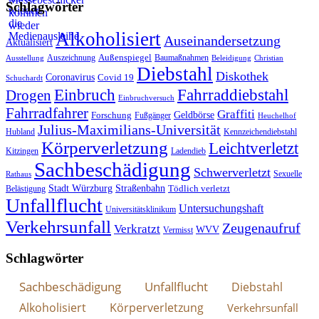
Schlagwörter
Alkoholisiert
Auseinandersetzung
Aktualisiert
Außenspiegel
Auszeichnung
Baumaßnahmen
Ausstellung
Beleidigung
Christian
Diebstahl
Diskothek
Coronavirus
Covid 19
Schuchardt
Fahrraddiebstahl
Einbruch
Drogen
Einbruchversuch
Fahrradfahrer
Graffiti
Geldbörse
Forschung
Fußgänger
Heuchelhof
Julius-Maximilians-Universität
Hubland
Kennzeichendiebstahl
Körperverletzung
Leichtverletzt
Kitzingen
Ladendieb
Sachbeschädigung
Schwerverletzt
Sexuelle
Rathaus
Stadt Würzburg
Straßenbahn
Tödlich verletzt
Belästigung
Unfallflucht
Untersuchungshaft
Universitätsklinikum
Verkehrsunfall
Zeugenaufruf
Verkratzt
WVV
Vermisst
Schlagwörter
Sachbeschädigung
Unfallflucht
Diebstahl
Alkoholisiert
Körperverletzung
Verkehrsunfall