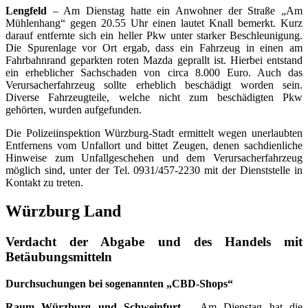
Lengfeld
– Am Dienstag hatte ein Anwohner der Straße „Am
Mühlenhang“ gegen 20.55 Uhr einen lautet Knall bemerkt. Kurz
darauf entfernte sich ein heller Pkw unter starker Beschleunigung.
Die Spurenlage vor Ort ergab, dass ein Fahrzeug in einen am
Fahrbahnrand geparkten roten Mazda geprallt ist. Hierbei entstand
ein erheblicher Sachschaden von circa 8.000 Euro. Auch das
Verursacherfahrzeug sollte erheblich beschädigt worden sein.
Diverse Fahrzeugteile, welche nicht zum beschädigten Pkw
gehörten, wurden aufgefunden.
Die Polizeiinspektion Würzburg-Stadt ermittelt wegen unerlaubten
Entfernens vom Unfallort und bittet Zeugen, denen sachdienliche
Hinweise zum Unfallgeschehen und dem Verursacherfahrzeug
möglich sind, unter der Tel. 0931/457-2230 mit der Dienststelle in
Kontakt zu treten.
Würzburg Land
Verdacht der Abgabe und des Handels mit
Betäubungsmitteln
Durchsuchungen bei sogenannten „CBD-Shops“
Raum Würzburg und Schweinfurt
– Am Dienstag hat die