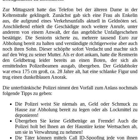
Zur Mittagszeit hatte das Telefon bei der älteren Dame in der
Keltenstraße geklingelt. Zunächst gab sich eine Frau als Enkelin
aus, die aufgrund eines Verkehrsunfalls aktuell in Geldnöten sei.
Anschließend erhielt die Geschädigte noch weitere Anrufe, unter
anderem von einem Anwalt, der das angebliche Unfallgeschehen
bestätigte. Die Seniorin sicherte zu, mehrere tausend Euro zur
Abholung bereit zu halten und verständigte richtigerweise aber auch
noch ihren Sohn. Dieser schöpfte sofort Verdacht und machte sich
auf den Weg zu seiner Mutter. Als er dort ankam, hatte die Rentnerin
den Geldbetrag leider bereits an einen Boten, der sich als
ermittelnden Polizeibeamen ausgab, übergeben. Der Geldabholer
war etwa 175 cm groß, ca. 28 Jahre alt, hat eine schlanke Figur und
trug einen dunkelblauen Anorak.
Die unterfränkische Polizei nimmt den Vorfall zum Anlass nochmals
folgende Tipps zu geben:
Die Polizei weist Sie niemals an, Geld oder Schmuck zu
Hause zur Abholung bereit zu legen oder als Lockmittel zu
deponieren!
Übergeben Sie keine Geldbeträge an Fremde! Auch die
Polizei holt bei Ihnen an der Haustüre keine Wertsachen ab,
um sie in Verwahrung zu nehmen!
Die Täter können mittels Call ID-Spoofing jede von ihnen