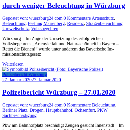
durch weniger Beleuchtung in Würzburg
Gepostet von: wuerzburg24.com
0 Kommentare
Artenschutz
,
Beleuchtung
,
Festung Marienberg
,
Residenz
,
Straßenbeleuchtung
,
Umweltschutz
,
Volksbegehren
Würzburg – Im Zuge der Umsetzung des erfolgreichen
Volksbegehrens „Artenvielfalt und Natur-schönheit in Bayern –
Rettet die Bienen!“ wurde unter anderem das Bayerische Im-
missionsschutzgesetz
Weiterlesen
Polizeibericht Würzburg
27. Januar 2020
27. Januar 2020
Polizeibericht Würzburg – 27.01.2020
Gepostet von: wuerzburg24.com
0 Kommentare
Beleuchtung
,
Berliner Platz
,
Drogen
,
Hauptbahnhof
,
Ochsenfurt
,
PKW
,
Sachbeschädigung
Pkw am Bahnhofplatz beschädigt Zeugen gesucht Innenstadt – Im