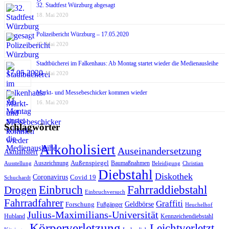
32. Stadtfest Würzburg abgesagt
18. Mai 2020
Polizeibericht Würzburg – 17.05.2020
17. Mai 2020
Stadtbücherei im Falkenhaus: Ab Montag startet wieder die Medienausleihe
17. Mai 2020
Markt- und Messebeschicker kommen wieder
16. Mai 2020
Schlagwörter
Alkoholisiert
Auseinandersetzung
Aktualisiert
Außenspiegel
Auszeichnung
Baumaßnahmen
Ausstellung
Beleidigung
Christian
Diebstahl
Diskothek
Coronavirus
Covid 19
Schuchardt
Fahrraddiebstahl
Einbruch
Drogen
Einbruchversuch
Fahrradfahrer
Graffiti
Geldbörse
Forschung
Fußgänger
Heuchelhof
Julius-Maximilians-Universität
Hubland
Kennzeichendiebstahl
Körperverletzung
Leichtverletzt