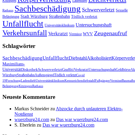
Kitzingen
Ladendieb
Sachbeschädigung
Schwerverletzt
Sexuelle
Rathaus
Stadt Würzburg
Straßenbahn
Tödlich verletzt
Belästigung
Unfallflucht
Untersuchungshaft
Universitätsklinikum
Verkehrsunfall
Zeugenaufruf
Verkratzt
WVV
Vermisst
Schlagwörter
Sachbeschädigung
Unfallflucht
Diebstahl
Alkoholisiert
Körperverle
Maximilians-
Universität
Diskothek
Schwerverletzt
Graffiti
Verkratzt
Untersuchungshaft
Geldbörse
Akt
Würzburg
Straßenbahn
Außenspiegel
Tödlich verletzt
Covid
19
Forschung
Ladendieb
Universitätsklinikum
Kennzeichendiebstahl
Fußgänger
Vermisst
Baumaßn
Belästigung
Kitzingen
Rathaus
Neueste Kommentare
Markus Schneider
zu
Abzocke durch unlauteren Elektro-
Notdienst
wuerzburg24.com
zu
Das war wuerzburg24.com
S. Eberlein
zu
Das war wuerzburg24.com