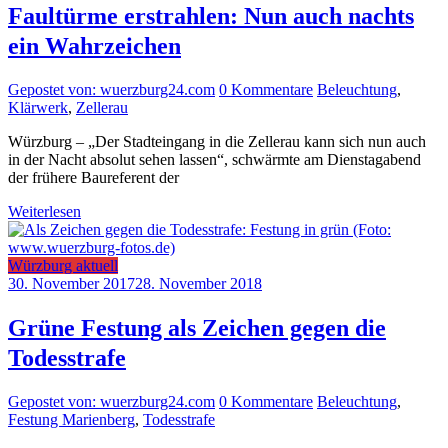
Faultürme erstrahlen: Nun auch nachts
ein Wahrzeichen
Gepostet von: wuerzburg24.com
0 Kommentare
Beleuchtung
,
Klärwerk
,
Zellerau
Würzburg – „Der Stadteingang in die Zellerau kann sich nun auch
in der Nacht absolut sehen lassen“, schwärmte am Dienstagabend
der frühere Baureferent der
Weiterlesen
Würzburg aktuell
30. November 2017
28. November 2018
Grüne Festung als Zeichen gegen die
Todesstrafe
Gepostet von: wuerzburg24.com
0 Kommentare
Beleuchtung
,
Festung Marienberg
,
Todesstrafe