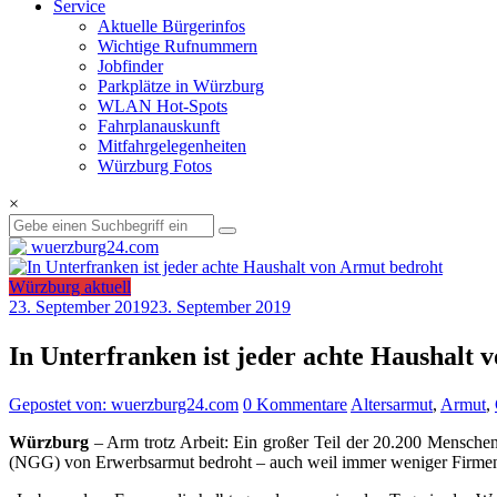
Service
Aktuelle Bürgerinfos
Wichtige Rufnummern
Jobfinder
Parkplätze in Würzburg
WLAN Hot-Spots
Fahrplanauskunft
Mitfahrgelegenheiten
Würzburg Fotos
×
Würzburg aktuell
23. September 2019
23. September 2019
In Unterfranken ist jeder achte Haushalt
Gepostet von: wuerzburg24.com
0 Kommentare
Altersarmut
,
Armut
,
Würzburg
– Arm trotz Arbeit: Ein großer Teil der 20.200 Menschen
(NGG) von Erwerbsarmut bedroht – auch weil immer weniger Firmen 