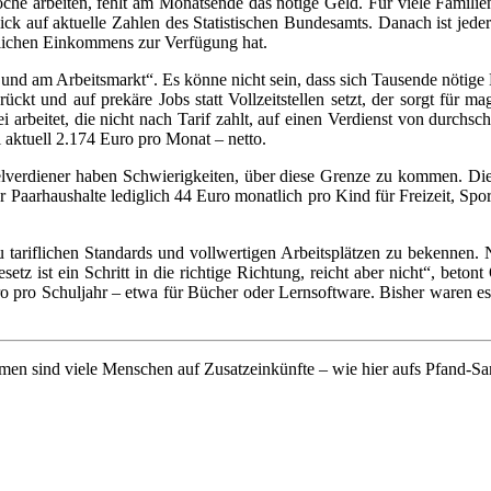
oche arbeiten, fehlt am Monatsende das nötige Geld. Für viele Familie
 auf aktuelle Zahlen des Statistischen Bundesamts. Danach ist jeder 
ttlichen Einkommens zur Verfügung hat.
 und am Arbeitsmarkt“. Es könne nicht sein, dass sich Tausende nötige 
ückt und auf prekäre Jobs statt Vollzeitstellen setzt, der sorgt für m
ei arbeitet, die nicht nach Tarif zahlt, auf einen Verdienst von durchs
i aktuell 2.174 Euro pro Monat – netto.
verdiener haben Schwierigkeiten, über diese Grenze zu kommen. Die 
 Paarhaushalte lediglich 44 Euro monatlich pro Kind für Freizeit, Spor
u tariflichen Standards und vollwertigen Arbeitsplätzen zu bekennen
esetz ist ein Schritt in die richtige Richtung, reicht aber nicht“, be
o pro Schuljahr – etwa für Bücher oder Lernsoftware. Bisher waren es
en sind viele Menschen auf Zusatzeinkünfte – wie hier aufs Pfand-