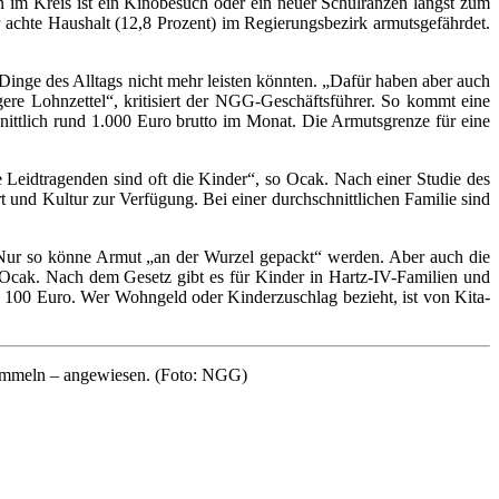
n im Kreis ist ein Kinobesuch oder ein neuer Schulranzen längst zum
achte Haushalt (12,8 Prozent) im Regierungsbezirk armutsgefährdet.
Dinge des Alltags nicht mehr leisten könnten. „Dafür haben aber auch
agere Lohnzettel“, kritisiert der NGG-Geschäftsführer. So kommt eine
chnittlich rund 1.000 Euro brutto im Monat. Die Armutsgrenze für eine
Leidtragenden sind oft die Kinder“, so Ocak. Nach einer Studie des
t und Kultur zur Verfügung. Bei einer durchschnittlichen Familie sind
. Nur so könne Armut „an der Wurzel gepackt“ werden. Aber auch die
tont Ocak. Nach dem Gesetz gibt es für Kinder in Hartz-IV-Familien und
 100 Euro. Wer Wohngeld oder Kinderzuschlag bezieht, ist von Kita-
Sammeln – angewiesen. (Foto: NGG)