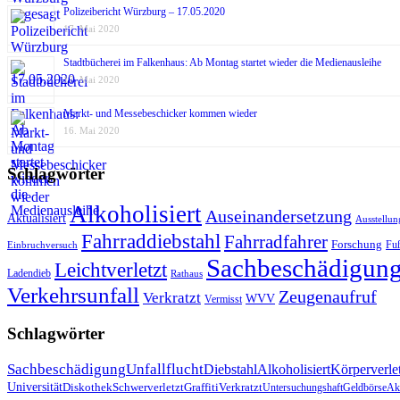
Polizeibericht Würzburg – 17.05.2020
17. Mai 2020
Stadtbücherei im Falkenhaus: Ab Montag startet wieder die Medienausleihe
17. Mai 2020
Markt- und Messebeschicker kommen wieder
16. Mai 2020
Schlagwörter
Alkoholisiert
Auseinandersetzung
Aktualisiert
Ausstellun
Fahrraddiebstahl
Fahrradfahrer
Forschung
Fu
Einbruchversuch
Sachbeschädigun
Leichtverletzt
Ladendieb
Rathaus
Verkehrsunfall
Zeugenaufruf
Verkratzt
WVV
Vermisst
Schlagwörter
Sachbeschädigung
Unfallflucht
Diebstahl
Alkoholisiert
Körperverle
Universität
Diskothek
Schwerverletzt
Graffiti
Verkratzt
Untersuchungshaft
Geldbörse
Akt