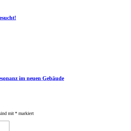
esucht!
resonanz im neuen Gebäude
sind mit
*
markiert