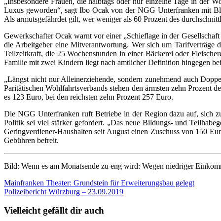
„Insbesondere Frauen, die halbtags oder nur einzelne Tage in der W
Luxus geworden“, sagt Ibo Ocak von der NGG Unterfranken mit Blick
Als armutsgefährdet gilt, wer weniger als 60 Prozent des durchschni
Gewerkschafter Ocak warnt vor einer „Schieflage in der Gesellschaft
die Arbeitgeber eine Mitverantwortung. Wer sich um Tarifverträge dr
Teilzeitkraft, die 25 Wochenstunden in einer Bäckerei oder Fleischer
Familie mit zwei Kindern liegt nach amtlicher Definition hingegen be
„Längst nicht nur Alleinerziehende, sondern zunehmend auch Doppel
Paritätischen Wohlfahrtsverbands stehen den ärmsten zehn Prozent der
es 123 Euro, bei den reichsten zehn Prozent 257 Euro.
Die NGG Unterfranken ruft Betriebe in der Region dazu auf, sich z
Politik sei viel stärker gefordert. „Das neue Bildungs- und Teilhabeg
Geringverdiener-Haushalten seit August einen Zuschuss von 150 Eur
Gebühren befreit.
Bild: Wenn es am Monatsende zu eng wird: Wegen niedriger Einkomm
Beitragsnavigation
Mainfranken Theater: Grundstein für Erweiterungsbau gelegt
Polizeibericht Würzburg – 23.09.2019
Vielleicht gefällt dir auch