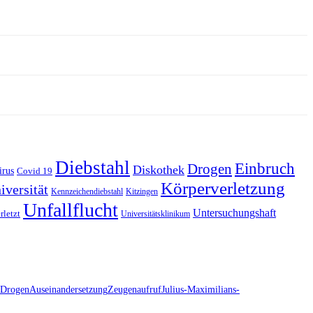
Diebstahl
Einbruch
Drogen
Diskothek
irus
Covid 19
Körperverletzung
iversität
Kennzeichendiebstahl
Kitzingen
Unfallflucht
Untersuchungshaft
rletzt
Universitätsklinikum
Drogen
Auseinandersetzung
Zeugenaufruf
Julius-Maximilians-