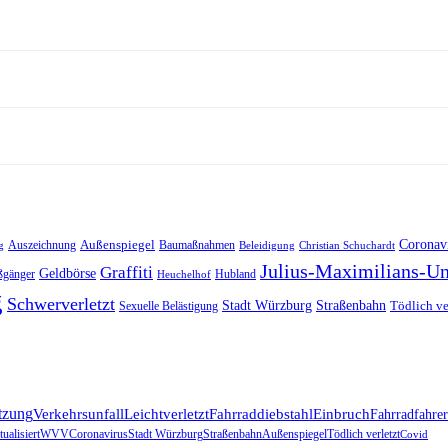
Außenspiegel
Coronav
Auszeichnung
Baumaßnahmen
g
Beleidigung
Christian Schuchardt
Julius-Maximilians-Un
Graffiti
Geldbörse
ßgänger
Hubland
Heuchelhof
g
Schwerverletzt
Stadt Würzburg
Straßenbahn
Tödlich ve
Sexuelle Belästigung
tzung
Verkehrsunfall
Leichtverletzt
Fahrraddiebstahl
Einbruch
Fahrradfahrer
ualisiert
WVV
Coronavirus
Stadt Würzburg
Straßenbahn
Außenspiegel
Tödlich verletzt
Covid