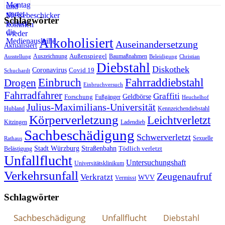
Schlagwörter
Alkoholisiert
Auseinandersetzung
Aktualisiert
Außenspiegel
Auszeichnung
Baumaßnahmen
Ausstellung
Beleidigung
Christian
Diebstahl
Diskothek
Coronavirus
Covid 19
Schuchardt
Fahrraddiebstahl
Einbruch
Drogen
Einbruchversuch
Fahrradfahrer
Graffiti
Geldbörse
Forschung
Fußgänger
Heuchelhof
Julius-Maximilians-Universität
Hubland
Kennzeichendiebstahl
Körperverletzung
Leichtverletzt
Kitzingen
Ladendieb
Sachbeschädigung
Schwerverletzt
Sexuelle
Rathaus
Stadt Würzburg
Straßenbahn
Tödlich verletzt
Belästigung
Unfallflucht
Untersuchungshaft
Universitätsklinikum
Verkehrsunfall
Zeugenaufruf
Verkratzt
WVV
Vermisst
Schlagwörter
Sachbeschädigung
Unfallflucht
Diebstahl