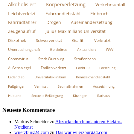
Alkoholisiert
Körperverletzung
Verkehrsunfall
Leichtverletzt
Fahrraddiebstahl
Einbruch
Fahrradfahrer
Drogen
Auseinandersetzung
Zeugenaufruf
Julius-Maximilians-Universität
Diskothek
Schwerverletzt
Graffiti
Verkratzt
Untersuchungshaft
Geldbörse
Aktualisiert
WVV
Coronavirus
Stadt Würzburg
Straßenbahn
Außenspiegel
Tödlich verletzt
Covid 19
Forschung
Ladendieb
Universitätsklinikum
Kennzeichendiebstahl
Fußgänger
Vermisst
Baumaßnahmen
Auszeichnung
Hubland
Sexuelle Belästigung
Kitzingen
Rathaus
Neueste Kommentare
Markus Schneider
zu
Abzocke durch unlauteren Elektro-
Notdienst
wuerzburg24.com
zu
Das war wuerzburg24.com