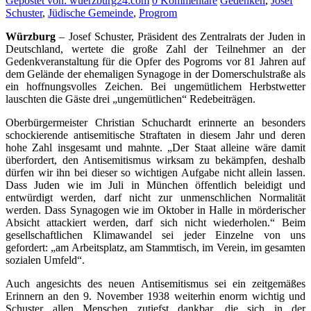
Gepostet von: wuerzburg24.com
0 Kommentare
Gedenken
,
Josef
Schuster
,
Jüdische Gemeinde
,
Progrom
Würzburg
– Josef Schuster, Präsident des Zentralrats der Juden in
Deutschland, wertete die große Zahl der Teilnehmer an der
Gedenkveranstaltung für die Opfer des Pogroms vor 81 Jahren auf
dem Gelände der ehemaligen Synagoge in der Domerschulstraße als
ein hoffnungsvolles Zeichen. Bei ungemütlichem Herbstwetter
lauschten die Gäste drei „ungemütlichen“ Redebeiträgen.
Oberbürgermeister Christian Schuchardt erinnerte an besonders
schockierende antisemitische Straftaten in diesem Jahr und deren
hohe Zahl insgesamt und mahnte. „Der Staat alleine wäre damit
überfordert, den Antisemitismus wirksam zu bekämpfen, deshalb
dürfen wir ihn bei dieser so wichtigen Aufgabe nicht allein lassen.
Dass Juden wie im Juli in München öffentlich beleidigt und
entwürdigt werden, darf nicht zur unmenschlichen Normalität
werden. Dass Synagogen wie im Oktober in Halle in mörderischer
Absicht attackiert werden, darf sich nicht wiederholen.“ Beim
gesellschaftlichen Klimawandel sei jeder Einzelne von uns
gefordert: „am Arbeitsplatz, am Stammtisch, im Verein, im gesamten
sozialen Umfeld“.
Auch angesichts des neuen Antisemitismus sei ein zeitgemäßes
Erinnern an den 9. November 1938 weiterhin enorm wichtig und
Schuster allen Menschen zutiefst dankbar, die sich in der