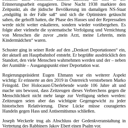
Erinnerungsarbeit engagieren. Diese Nacht 1938 markiere den
Zeitpunkt, als die jüdische Bevölkerung im damaligen NS-Staat
„endgültig in der Falle saß“ und sich die Optimisten getäuscht
sahen, die gehofft hatten, die Phase des Hasses und der Repressalien
werde nicht weiter eskalieren, sondern wieder vorübergehen. Es
folgte aber vielmehr die systematische Verfolgung und Vernichtung
von Menschen die zuvor „mein Arzt, meine Lehrerin, mein
Kindermädchen“ waren.
Schuster ging in seiner Rede auf den „Denkort Deportationen“ ein,
der aktuell am Hauptbahnhof entsteht. Er begrüßte ausdrücklich den
Standort, den viele Menschen wahrnehmen werden und der – neben
der Aumühle – Ausgangspunkt einer Deportation war.
Regierungspräsident Eugen Ehmann war ein weiterer Aspekt
wichtig: Er erinnerte an den 2019 in Österreich verstorbenen Marko
Feingold. Der Holocaust-Überlebende wurde 106 Jahre alt und
mache uns bewusst, dass Zeitzeugen dieses Verbrechens gegen die
Menschlichkeit nicht mehr lange zur Verfügung stehen werden:
Zeitzeugen seien aber das wichtigste Gegengewicht zu jeder
historischen Relativierung. Diese Lücke müsse couragiertes
Handeln gegen Hass und Antisemitismus schließen.
Joseph Weckerle trug als Abschluss der Gedenkveranstaltung in
Vertretung des Rabbiners Jakov Ebert einen Psalm vor.