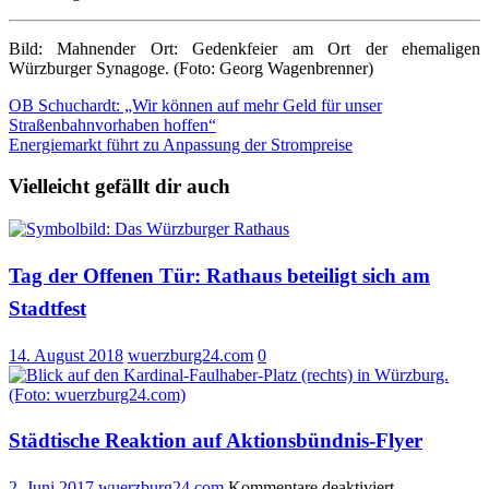
Bild: Mahnender Ort: Gedenkfeier am Ort der ehemaligen
Würzburger Synagoge. (Foto: Georg Wagenbrenner)
Beitragsnavigation
OB Schuchardt: „Wir können auf mehr Geld für unser
Straßenbahnvorhaben hoffen“
Energiemarkt führt zu Anpassung der Strompreise
Vielleicht gefällt dir auch
Tag der Offenen Tür: Rathaus beteiligt sich am
Stadtfest
14. August 2018
wuerzburg24.com
0
Städtische Reaktion auf Aktionsbündnis-Flyer
für
2. Juni 2017
wuerzburg24.com
Kommentare deaktiviert