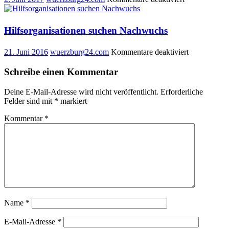
Städtische
Reaktion
auf
Hilfsorganisationen suchen Nachwuchs
Aktionsbündn
Flyer
für
21. Juni 2016
wuerzburg24.com
Kommentare deaktiviert
Hilfsorganis
suchen
Schreibe einen Kommentar
Nachwuchs
Deine E-Mail-Adresse wird nicht veröffentlicht.
Erforderliche
Felder sind mit
*
markiert
Kommentar
*
Name
*
E-Mail-Adresse
*