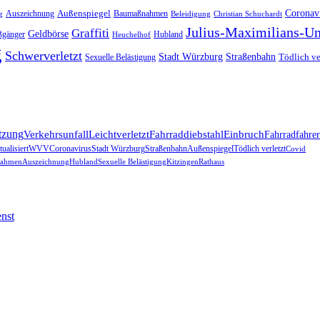
Außenspiegel
Coronav
Auszeichnung
Baumaßnahmen
g
Beleidigung
Christian Schuchardt
Julius-Maximilians-Un
Graffiti
Geldbörse
ßgänger
Hubland
Heuchelhof
g
Schwerverletzt
Stadt Würzburg
Straßenbahn
Tödlich ve
Sexuelle Belästigung
tzung
Verkehrsunfall
Leichtverletzt
Fahrraddiebstahl
Einbruch
Fahrradfahrer
ualisiert
WVV
Coronavirus
Stadt Würzburg
Straßenbahn
Außenspiegel
Tödlich verletzt
Covid
ahmen
Auszeichnung
Hubland
Sexuelle Belästigung
Kitzingen
Rathaus
nst