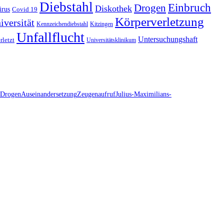
Diebstahl
Einbruch
Drogen
Diskothek
irus
Covid 19
Körperverletzung
iversität
Kennzeichendiebstahl
Kitzingen
Unfallflucht
Untersuchungshaft
rletzt
Universitätsklinikum
Drogen
Auseinandersetzung
Zeugenaufruf
Julius-Maximilians-