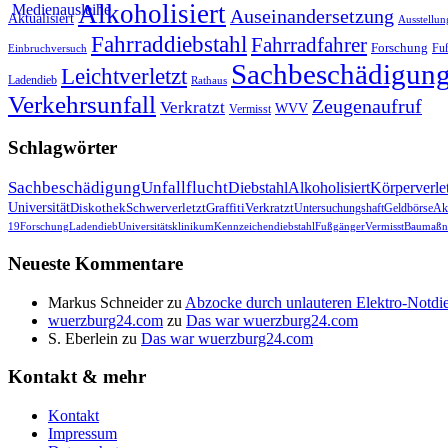
Alkoholisiert
Auseinandersetzung
Aktualisiert
Ausstellun
Fahrraddiebstahl
Fahrradfahrer
Forschung
Fu
Einbruchversuch
Sachbeschädigun
Leichtverletzt
Ladendieb
Rathaus
Verkehrsunfall
Zeugenaufruf
Verkratzt
WVV
Vermisst
Schlagwörter
Sachbeschädigung
Unfallflucht
Diebstahl
Alkoholisiert
Körperverle
Universität
Diskothek
Schwerverletzt
Graffiti
Verkratzt
Untersuchungshaft
Geldbörse
Akt
19
Forschung
Ladendieb
Universitätsklinikum
Kennzeichendiebstahl
Fußgänger
Vermisst
Baumaßn
Neueste Kommentare
Markus Schneider
zu
Abzocke durch unlauteren Elektro-Notdie
wuerzburg24.com
zu
Das war wuerzburg24.com
S. Eberlein
zu
Das war wuerzburg24.com
Kontakt & mehr
Kontakt
Impressum