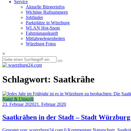
Service
Aktuelle Bürgerinfos
Wichtige Rufnummern
Jobfinder
Parkplätze in Würzburg
WLAN Hot-Spots
Fahrplanauskunft
Mitfahrgelegenheiten
Würzburg Fotos
×
Schlagwort: Saatkrähe
Natur & Umwelt
23. Februar 2020
21. Februar 2020
Saatkrähen in der Stadt – Stadt Würzburg 
Gepostet von: wuerzburg24.com
0 Kommentare
Naturschutz
,
Saatkr