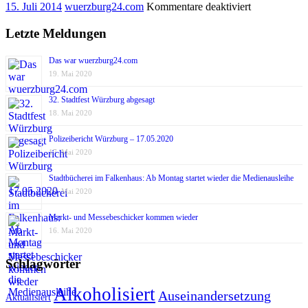
für
15. Juli 2014
wuerzburg24.com
Kommentare deaktiviert
Verwendung
regionaler
Letzte Meldungen
Lebensmittel
im
Das war wuerzburg24.com
Aufwind
19. Mai 2020
32. Stadtfest Würzburg abgesagt
18. Mai 2020
Polizeibericht Würzburg – 17.05.2020
17. Mai 2020
Stadtbücherei im Falkenhaus: Ab Montag startet wieder die Medienausleihe
17. Mai 2020
Markt- und Messebeschicker kommen wieder
16. Mai 2020
Schlagwörter
Alkoholisiert
Auseinandersetzung
Aktualisiert