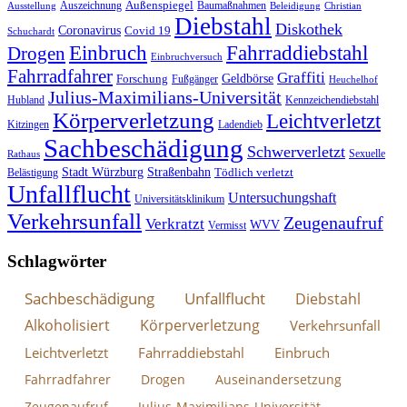
Außenspiegel
Auszeichnung
Baumaßnahmen
Ausstellung
Beleidigung
Christian
Diebstahl
Diskothek
Coronavirus
Covid 19
Schuchardt
Fahrraddiebstahl
Einbruch
Drogen
Einbruchversuch
Fahrradfahrer
Graffiti
Geldbörse
Forschung
Fußgänger
Heuchelhof
Julius-Maximilians-Universität
Hubland
Kennzeichendiebstahl
Körperverletzung
Leichtverletzt
Kitzingen
Ladendieb
Sachbeschädigung
Schwerverletzt
Sexuelle
Rathaus
Stadt Würzburg
Straßenbahn
Tödlich verletzt
Belästigung
Unfallflucht
Untersuchungshaft
Universitätsklinikum
Verkehrsunfall
Zeugenaufruf
Verkratzt
WVV
Vermisst
Schlagwörter
Sachbeschädigung
Unfallflucht
Diebstahl
Alkoholisiert
Körperverletzung
Verkehrsunfall
Leichtverletzt
Fahrraddiebstahl
Einbruch
Fahrradfahrer
Drogen
Auseinandersetzung
Zeugenaufruf
Julius-Maximilians-Universität