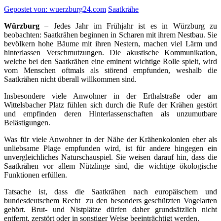
Gepostet von: wuerzburg24.com
Saatkrähe
Würzburg
– Jedes Jahr im Frühjahr ist es in Würzburg zu
beobachten: Saatkrähen beginnen in Scharen mit ihrem Nestbau. Sie
bevölkern hohe Bäume mit ihren Nestern, machen viel Lärm und
hinterlassen Verschmutzungen. Die akustische Kommunikation,
welche bei den Saatkrähen eine eminent wichtige Rolle spielt, wird
vom Menschen oftmals als störend empfunden, weshalb die
Saatkrähen nicht überall willkommen sind.
Insbesondere viele Anwohner in der Erthalstraße oder am
Wittelsbacher Platz fühlen sich durch die Rufe der Krähen gestört
und empfinden deren Hinterlassenschaften als unzumutbare
Belästigungen.
Was für viele Anwohner in der Nähe der Krähenkolonien eher als
unliebsame Plage empfunden wird, ist für andere hingegen ein
unvergleichliches Naturschauspiel. Sie weisen darauf hin, dass die
Saatkrähen vor allem Nützlinge sind, die wichtige ökologische
Funktionen erfüllen.
Tatsache ist, dass die Saatkrähen nach europäischem und
bundesdeutschem Recht zu den besonders geschützten Vogelarten
gehört. Brut- und Nistplätze dürfen daher grundsätzlich nicht
entfernt, zerstört oder in sonstiger Weise beeinträchtigt werden.