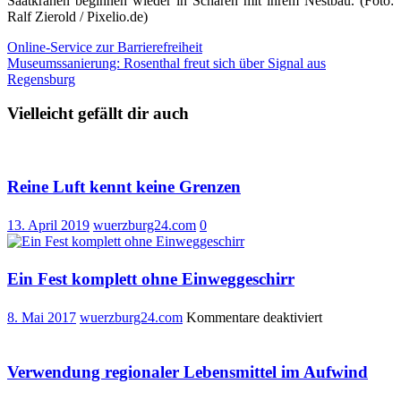
Saatkrähen beginnen wieder in Scharen mit ihrem Nestbau. (Foto:
Ralf Zierold / Pixelio.de)
Beitragsnavigation
Online-Service zur Barrierefreiheit
Museumssanierung: Rosenthal freut sich über Signal aus
Regensburg
Vielleicht gefällt dir auch
Reine Luft kennt keine Grenzen
13. April 2019
wuerzburg24.com
0
Ein Fest komplett ohne Einweggeschirr
für
8. Mai 2017
wuerzburg24.com
Kommentare deaktiviert
Ein
Fest
komplett
Verwendung regionaler Lebensmittel im Aufwind
ohne
Einweggeschi