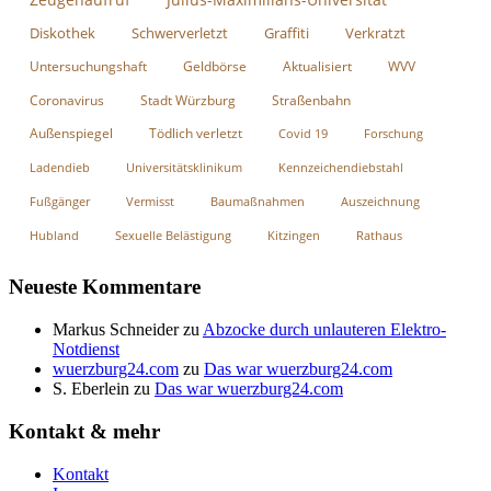
Diskothek
Schwerverletzt
Graffiti
Verkratzt
Untersuchungshaft
Geldbörse
Aktualisiert
WVV
Coronavirus
Stadt Würzburg
Straßenbahn
Außenspiegel
Tödlich verletzt
Covid 19
Forschung
Ladendieb
Universitätsklinikum
Kennzeichendiebstahl
Fußgänger
Vermisst
Baumaßnahmen
Auszeichnung
Hubland
Sexuelle Belästigung
Kitzingen
Rathaus
Neueste Kommentare
Markus Schneider
zu
Abzocke durch unlauteren Elektro-
Notdienst
wuerzburg24.com
zu
Das war wuerzburg24.com
S. Eberlein
zu
Das war wuerzburg24.com
Kontakt & mehr
Kontakt