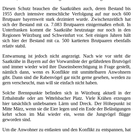
Diesen Schutz brauchen die Saatkrähen auch, deren Bestand bis
1955 durch intensive menschliche Verfolgung auf nur noch 600
Brutpaare bayernweit stark dezimiert wurde. Zwischenzeitlich hat
sich der Bestand mit ca. 7.083 Brutpaaren einigermaßen erholt. In
Unterfranken kommt die Saatkrähe heutzutage nur noch in den
Regionen Würzburg und Schweinfurt vor. Seit einigen Jahren hält
sich hier der Bestand mit ca. 500 kartierten Brutpaaren ebenfalls
relativ stabil.
Entwarnung ist jedoch nicht angezeigt. Nach wie vor steht die
Saatkrähe in Bayern auf der Vorwarnliste der gefährdeten Brutvögel
und immer wieder wird ihre Daseinsberechtigung in Frage gestellt,
nämlich dann, wenn es Konflikte mit unmittelbaren Anwohnern
gibt. Dann sind die Rabenvögel gar nicht gerne gesehen, werden zu
gern verscheucht, man will sie einfach nicht haben.
Solche Brennpunkte befinden sich in Würzburg aktuell in der
Erthalstraße oder am Wittelsbacher Platz. Viele Krähen erzeugen
hier tatsächlich unliebsamen Lärm und Dreck. Der Höhepunkt ist
Mitte März, wenn sie die Eier legen und ein Ende der Belästigungen
kehrt schon im Mai wieder ein, wenn die Jungvögel flügge
geworden sind.
Um die Anwohner zu entlasten und den Konflikt zu entspannen, hat