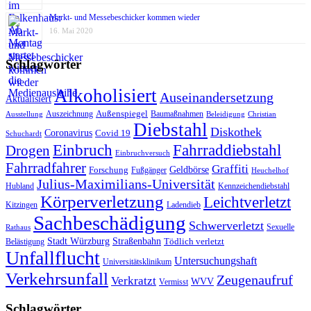
Markt- und Messebeschicker kommen wieder
16. Mai 2020
Schlagwörter
Alkoholisiert
Auseinandersetzung
Aktualisiert
Außenspiegel
Auszeichnung
Baumaßnahmen
Ausstellung
Beleidigung
Christian
Diebstahl
Diskothek
Coronavirus
Covid 19
Schuchardt
Fahrraddiebstahl
Einbruch
Drogen
Einbruchversuch
Fahrradfahrer
Graffiti
Geldbörse
Forschung
Fußgänger
Heuchelhof
Julius-Maximilians-Universität
Hubland
Kennzeichendiebstahl
Körperverletzung
Leichtverletzt
Kitzingen
Ladendieb
Sachbeschädigung
Schwerverletzt
Sexuelle
Rathaus
Stadt Würzburg
Straßenbahn
Tödlich verletzt
Belästigung
Unfallflucht
Untersuchungshaft
Universitätsklinikum
Verkehrsunfall
Zeugenaufruf
Verkratzt
WVV
Vermisst
Schlagwörter