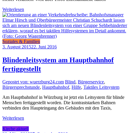
Weiterlesen
Soziales & Familien
3. August 2015
22. Juni 2016
Blindenleitsystem am Hauptbahnhof
fertiggestellt
Gepostet von: wuerzburg24.com
Blind
,
Bürgerservice
,
Bürgersprechstunde
,
Hauptbahnhof
,
Hilfe
,
Taktiles Leitsystem
Am Hauptbahnhof in Würzburg ist jetzt ein Leitsystem für blinde
Menschen fertiggestellt worden. Die kontraststarken Bahnen
verbinden den Haupteingang des Gebäudes mit den Taxis,
Weiterlesen
Kirche aktuell