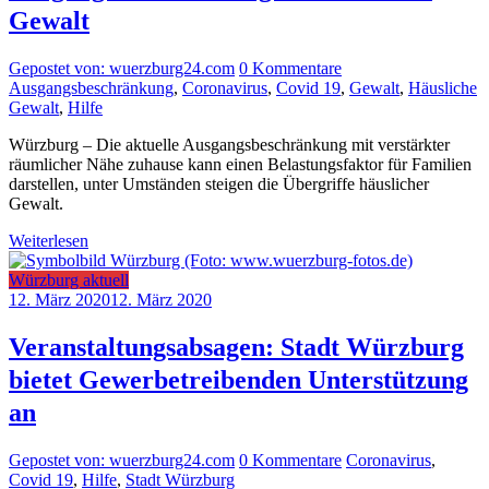
Gewalt
Gepostet von: wuerzburg24.com
0 Kommentare
Ausgangsbeschränkung
,
Coronavirus
,
Covid 19
,
Gewalt
,
Häusliche
Gewalt
,
Hilfe
Würzburg – Die aktuelle Ausgangsbeschränkung mit verstärkter
räumlicher Nähe zuhause kann einen Belastungsfaktor für Familien
darstellen, unter Umständen steigen die Übergriffe häuslicher
Gewalt.
Weiterlesen
Würzburg aktuell
12. März 2020
12. März 2020
Veranstaltungsabsagen: Stadt Würzburg
bietet Gewerbetreibenden Unterstützung
an
Gepostet von: wuerzburg24.com
0 Kommentare
Coronavirus
,
Covid 19
,
Hilfe
,
Stadt Würzburg