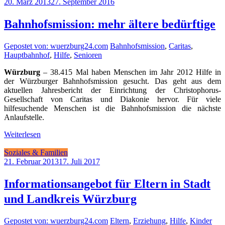
20. März 2013
27. September 2016
Bahnhofsmission: mehr ältere bedürftige
Gepostet von: wuerzburg24.com
Bahnhofsmission
,
Caritas
,
Hauptbahnhof
,
Hilfe
,
Senioren
Würzburg
– 38.415 Mal haben Menschen im Jahr 2012 Hilfe in
der Würzburger Bahnhofsmission gesucht. Das geht aus dem
aktuellen Jahresbericht der Einrichtung der Christophorus-
Gesellschaft von Caritas und Diakonie hervor. Für viele
hilfesuchende Menschen ist die Bahnhofsmission die nächste
Anlaufstelle.
Weiterlesen
Soziales & Familien
21. Februar 2013
17. Juli 2017
Informationsangebot für Eltern in Stadt
und Landkreis Würzburg
Gepostet von: wuerzburg24.com
Eltern
,
Erziehung
,
Hilfe
,
Kinder