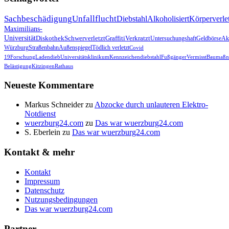
Sachbeschädigung
Unfallflucht
Diebstahl
Alkoholisiert
Körperverle
Maximilians-
Universität
Diskothek
Schwerverletzt
Graffiti
Verkratzt
Untersuchungshaft
Geldbörse
Akt
Würzburg
Straßenbahn
Außenspiegel
Tödlich verletzt
Covid
19
Forschung
Ladendieb
Universitätsklinikum
Kennzeichendiebstahl
Fußgänger
Vermisst
Baumaßn
Belästigung
Kitzingen
Rathaus
Neueste Kommentare
Markus Schneider
zu
Abzocke durch unlauteren Elektro-
Notdienst
wuerzburg24.com
zu
Das war wuerzburg24.com
S. Eberlein
zu
Das war wuerzburg24.com
Kontakt & mehr
Kontakt
Impressum
Datenschutz
Nutzungsbedingungen
Das war wuerzburg24.com
Partner