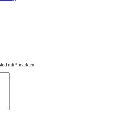
chen
raum-
sind mit
*
markiert