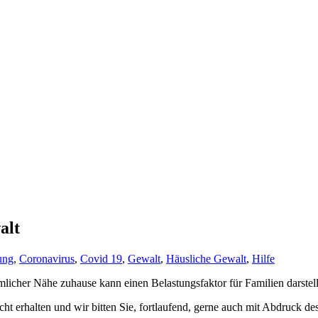
alt
ung
,
Coronavirus
,
Covid 19
,
Gewalt
,
Häusliche Gewalt
,
Hilfe
licher Nähe zuhause kann einen Belastungsfaktor für Familien darstell
t erhalten und wir bitten Sie, fortlaufend, gerne auch mit Abdruck de