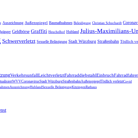
Außenspiegel
Coronav
Auszeichnung
Baumaßnahmen
g
Beleidigung
Christian Schuchardt
Julius-Maximilians-Un
Graffiti
Geldbörse
ßgänger
Hubland
Heuchelhof
g
Schwerverletzt
Stadt Würzburg
Straßenbahn
Tödlich ve
Sexuelle Belästigung
tzung
Verkehrsunfall
Leichtverletzt
Fahrraddiebstahl
Einbruch
Fahrradfahrer
ualisiert
WVV
Coronavirus
Stadt Würzburg
Straßenbahn
Außenspiegel
Tödlich verletzt
Covid
ahmen
Auszeichnung
Hubland
Sexuelle Belästigung
Kitzingen
Rathaus
nst