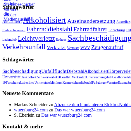
Schlagwörter
Alkoholisiert
Auseinandersetzung
Aktualisiert
Ausstellun
Fahrraddiebstahl
Fahrradfahrer
Forschung
Fu
Einbruchversuch
Sachbeschädigun
Leichtverletzt
Ladendieb
Rathaus
Verkehrsunfall
Zeugenaufruf
Verkratzt
WVV
Vermisst
Schlagwörter
Sachbeschädigung
Unfallflucht
Diebstahl
Alkoholisiert
Körperverle
Universität
Diskothek
Schwerverletzt
Graffiti
Verkratzt
Untersuchungshaft
Geldbörse
Akt
19
Forschung
Ladendieb
Universitätsklinikum
Kennzeichendiebstahl
Fußgänger
Vermisst
Baumaßn
Neueste Kommentare
Markus Schneider
zu
Abzocke durch unlauteren Elektro-Notdie
wuerzburg24.com
zu
Das war wuerzburg24.com
S. Eberlein
zu
Das war wuerzburg24.com
Kontakt & mehr