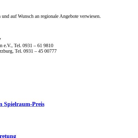
n und auf Wunsch an regionale Angebote verwiesen.
7
n e.V., Tel. 0931 – 61 9810
rzburg, Tel. 0931 – 45 00777
n Spielraum-Preis
ungsfeld
r
:
tretung