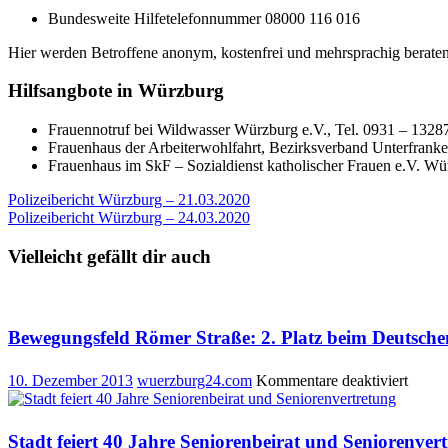
Bundesweite Hilfetelefonnummer 08000 116 016
Hier werden Betroffene anonym, kostenfrei und mehrsprachig berate
Hilfsangbote in Würzburg
Frauennotruf bei Wildwasser Würzburg e.V., Tel. 0931 – 1328
Frauenhaus der Arbeiterwohlfahrt, Bezirksverband Unterfranke
Frauenhaus im SkF – Sozialdienst katholischer Frauen e.V. Wü
Beitragsnavigation
Polizeibericht Würzburg – 21.03.2020
Polizeibericht Würzburg – 24.03.2020
Vielleicht gefällt dir auch
Bewegungsfeld Römer Straße: 2. Platz beim Deutsche
für
10. Dezember 2013
wuerzburg24.com
Kommentare deaktiviert
Beweg
Röme
Straße
Stadt feiert 40 Jahre Seniorenbeirat und Seniorenver