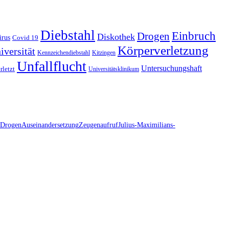
Diebstahl
Einbruch
Drogen
Diskothek
irus
Covid 19
Körperverletzung
iversität
Kennzeichendiebstahl
Kitzingen
Unfallflucht
Untersuchungshaft
rletzt
Universitätsklinikum
Drogen
Auseinandersetzung
Zeugenaufruf
Julius-Maximilians-