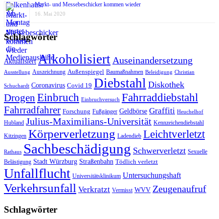
Markt- und Messebeschicker kommen wieder
16. Mai 2020
Schlagwörter
Alkoholisiert
Auseinandersetzung
Aktualisiert
Außenspiegel
Auszeichnung
Baumaßnahmen
Ausstellung
Beleidigung
Christian
Diebstahl
Diskothek
Coronavirus
Covid 19
Schuchardt
Fahrraddiebstahl
Einbruch
Drogen
Einbruchversuch
Fahrradfahrer
Graffiti
Geldbörse
Forschung
Fußgänger
Heuchelhof
Julius-Maximilians-Universität
Hubland
Kennzeichendiebstahl
Körperverletzung
Leichtverletzt
Kitzingen
Ladendieb
Sachbeschädigung
Schwerverletzt
Sexuelle
Rathaus
Stadt Würzburg
Straßenbahn
Tödlich verletzt
Belästigung
Unfallflucht
Untersuchungshaft
Universitätsklinikum
Verkehrsunfall
Zeugenaufruf
Verkratzt
WVV
Vermisst
Schlagwörter