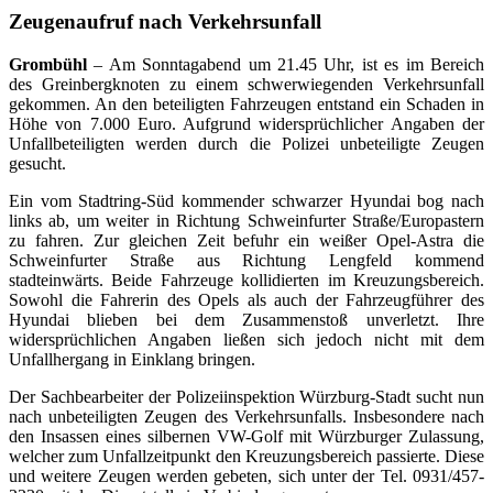
Zeugenaufruf nach Verkehrsunfall
Grombühl
– Am Sonntagabend um 21.45 Uhr, ist es im Bereich
des Greinbergknoten zu einem schwerwiegenden Verkehrsunfall
gekommen. An den beteiligten Fahrzeugen entstand ein Schaden in
Höhe von 7.000 Euro. Aufgrund widersprüchlicher Angaben der
Unfallbeteiligten werden durch die Polizei unbeteiligte Zeugen
gesucht.
Ein vom Stadtring-Süd kommender schwarzer Hyundai bog nach
links ab, um weiter in Richtung Schweinfurter Straße/Europastern
zu fahren. Zur gleichen Zeit befuhr ein weißer Opel-Astra die
Schweinfurter Straße aus Richtung Lengfeld kommend
stadteinwärts. Beide Fahrzeuge kollidierten im Kreuzungsbereich.
Sowohl die Fahrerin des Opels als auch der Fahrzeugführer des
Hyundai blieben bei dem Zusammenstoß unverletzt. Ihre
widersprüchlichen Angaben ließen sich jedoch nicht mit dem
Unfallhergang in Einklang bringen.
Der Sachbearbeiter der Polizeiinspektion Würzburg-Stadt sucht nun
nach unbeteiligten Zeugen des Verkehrsunfalls. Insbesondere nach
den Insassen eines silbernen VW-Golf mit Würzburger Zulassung,
welcher zum Unfallzeitpunkt den Kreuzungsbereich passierte. Diese
und weitere Zeugen werden gebeten, sich unter der Tel. 0931/457-