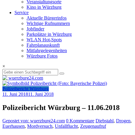
Veranstaltungsorte
Kino in Würzburg
Service
Aktuelle Bürgerinfos
Wichtige Rufnummern
Jobfinder
Parkplätze in Würzburg
WLAN Hot-Spots
Fahrplanauskunft
Mitfahrgelegenheiten
Würzburg Fotos
×
Polizeibericht Würzburg
11. Juni 2018
11. Juni 2018
Polizeibericht Würzburg – 11.06.2018
Gepostet von: wuerzburg24.com
0 Kommentare
Diebstahl
,
Drogen
,
Euerhausen
,
Mordversuch
,
Unfallflucht
,
Zeugenaufruf