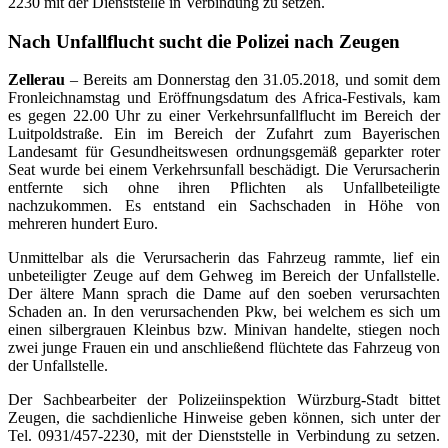
2230 mit der Dienststelle in Verbindung zu setzen.
Nach Unfallflucht sucht die Polizei nach Zeugen
Zellerau
– Bereits am Donnerstag den 31.05.2018, und somit dem
Fronleichnamstag und Eröffnungsdatum des Africa-Festivals, kam
es gegen 22.00 Uhr zu einer Verkehrsunfallflucht im Bereich der
Luitpoldstraße. Ein im Bereich der Zufahrt zum Bayerischen
Landesamt für Gesundheitswesen ordnungsgemäß geparkter roter
Seat wurde bei einem Verkehrsunfall beschädigt. Die Verursacherin
entfernte sich ohne ihren Pflichten als Unfallbeteiligte
nachzukommen. Es entstand ein Sachschaden in Höhe von
mehreren hundert Euro.
Unmittelbar als die Verursacherin das Fahrzeug rammte, lief ein
unbeteiligter Zeuge auf dem Gehweg im Bereich der Unfallstelle.
Der ältere Mann sprach die Dame auf den soeben verursachten
Schaden an. In den verursachenden Pkw, bei welchem es sich um
einen silbergrauen Kleinbus bzw. Minivan handelte, stiegen noch
zwei junge Frauen ein und anschließend flüchtete das Fahrzeug von
der Unfallstelle.
Der Sachbearbeiter der Polizeiinspektion Würzburg-Stadt bittet
Zeugen, die sachdienliche Hinweise geben können, sich unter der
Tel. 0931/457-2230, mit der Dienststelle in Verbindung zu setzen.