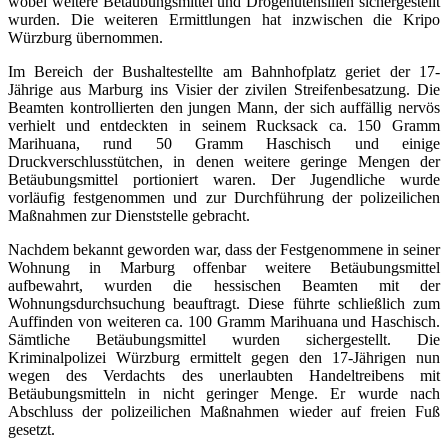
wobei weitere Betäubungsmittel und Drogenutensilien sichergestellt
wurden. Die weiteren Ermittlungen hat inzwischen die Kripo
Würzburg übernommen.
Im Bereich der Bushaltestellte am Bahnhofplatz geriet der 17-
Jährige aus Marburg ins Visier der zivilen Streifenbesatzung. Die
Beamten kontrollierten den jungen Mann, der sich auffällig nervös
verhielt und entdeckten in seinem Rucksack ca. 150 Gramm
Marihuana, rund 50 Gramm Haschisch und einige
Druckverschlusstütchen, in denen weitere geringe Mengen der
Betäubungsmittel portioniert waren. Der Jugendliche wurde
vorläufig festgenommen und zur Durchführung der polizeilichen
Maßnahmen zur Dienststelle gebracht.
Nachdem bekannt geworden war, dass der Festgenommene in seiner
Wohnung in Marburg offenbar weitere Betäubungsmittel
aufbewahrt, wurden die hessischen Beamten mit der
Wohnungsdurchsuchung beauftragt. Diese führte schließlich zum
Auffinden von weiteren ca. 100 Gramm Marihuana und Haschisch.
Sämtliche Betäubungsmittel wurden sichergestellt. Die
Kriminalpolizei Würzburg ermittelt gegen den 17-Jährigen nun
wegen des Verdachts des unerlaubten Handeltreibens mit
Betäubungsmitteln in nicht geringer Menge. Er wurde nach
Abschluss der polizeilichen Maßnahmen wieder auf freien Fuß
gesetzt.