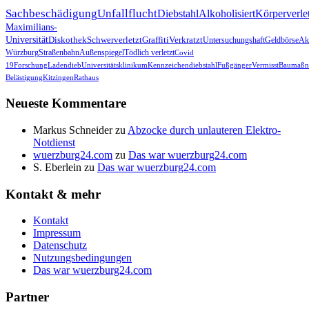
Sachbeschädigung
Unfallflucht
Diebstahl
Alkoholisiert
Körperverle
Maximilians-
Universität
Diskothek
Schwerverletzt
Graffiti
Verkratzt
Untersuchungshaft
Geldbörse
Akt
Würzburg
Straßenbahn
Außenspiegel
Tödlich verletzt
Covid
19
Forschung
Ladendieb
Universitätsklinikum
Kennzeichendiebstahl
Fußgänger
Vermisst
Baumaßn
Belästigung
Kitzingen
Rathaus
Neueste Kommentare
Markus Schneider
zu
Abzocke durch unlauteren Elektro-
Notdienst
wuerzburg24.com
zu
Das war wuerzburg24.com
S. Eberlein
zu
Das war wuerzburg24.com
Kontakt & mehr
Kontakt
Impressum
Datenschutz
Nutzungsbedingungen
Das war wuerzburg24.com
Partner