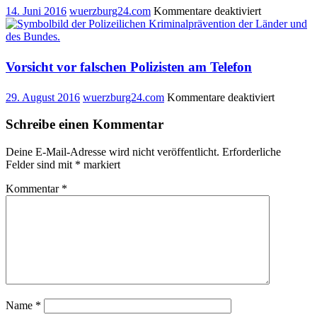
für
14. Juni 2016
wuerzburg24.com
Kommentare deaktiviert
Polizeiberich
Würzburg
–
14.06.2016
Vorsicht vor falschen Polizisten am Telefon
für
29. August 2016
wuerzburg24.com
Kommentare deaktiviert
Vorsicht
vor
Schreibe einen Kommentar
falschen
Polizisten
Deine E-Mail-Adresse wird nicht veröffentlicht.
Erforderliche
am
Felder sind mit
*
markiert
Telefon
Kommentar
*
Name
*