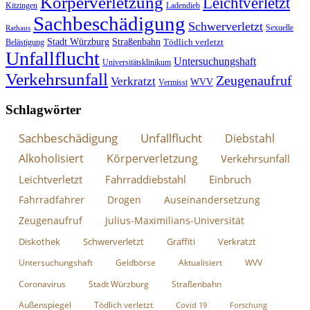
Körperverletzung
Leichtverletzt
Kitzingen
Ladendieb
Sachbeschädigung
Schwerverletzt
Sexuelle
Rathaus
Stadt Würzburg
Straßenbahn
Tödlich verletzt
Belästigung
Unfallflucht
Untersuchungshaft
Universitätsklinikum
Verkehrsunfall
Zeugenaufruf
Verkratzt
WVV
Vermisst
Schlagwörter
Sachbeschädigung
Unfallflucht
Diebstahl
Alkoholisiert
Körperverletzung
Verkehrsunfall
Leichtverletzt
Fahrraddiebstahl
Einbruch
Fahrradfahrer
Drogen
Auseinandersetzung
Zeugenaufruf
Julius-Maximilians-Universität
Diskothek
Schwerverletzt
Graffiti
Verkratzt
Untersuchungshaft
Geldbörse
Aktualisiert
WVV
Coronavirus
Stadt Würzburg
Straßenbahn
Außenspiegel
Tödlich verletzt
Covid 19
Forschung