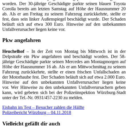
worden. Der 30-jährige Geschädigte parkte seinen blauen Toyota
Corolla bereits am letzten Samstag auf Höhe der Hausnummer 20
ab. Als er am Freitag zu seinem Fahrzeug zurückkehrte, stellte er
fest, dass sein linker Außenspiegel beschädigt wurde. Der Schaden
beläuft sich auf etwa 300 Euro. Hinweise auf den unbekannten
Unfallverursacher liegen keine vor.
Pkw angefahren
Heuchelhof
– In der Zeit von Montag bis Mittwoch ist in der
Delpstraße ein Pkw angefahren und beschädigt worden. Der 58-
jährige Geschädigte parkte seinen Mercedes am Montagmorgen auf
Höhe der Hausnummer 16 ab. Als er am Mittwochmittag zu seinem
Fahrzeug zurückkehrte, stellte er einen frischen Unfallschaden an
der Motorhaube fest. Der Schaden beläuft sich auf etwa 2.000 Euro.
Hinweise auf den unbekannten Unfallverursacher liegen keine
vor. Wer Hinweise zu den unbekannten Unfallverursachern geben
kann, wird gebeten sich bei der Polizeiinspektion Würzburg-Stadt
unter der Tel.-Nr. 0931/457-2230 zu melden.
Beitragsnavigation
Eisbahn im Test – Besucher zahlen die Hälfte
Polizeibericht Würzburg – 04.11.2018
Vielleicht gefällt dir auch