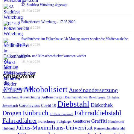
32. Stadtfest Würzburg abgesagt
18. Mai 2020
Polizeibericht Würzburg – 17.05.2020
17. Mai 2020
Stadtbücherei im Falkenhaus: Ab Montag startet wieder die Medienausleihe
17. Mai 2020
Markt- und Messebeschicker kommen wieder
16. Mai 2020
Schlagwörter
Alkoholisiert
Auseinandersetzung
Aktualisiert
Außenspiegel
Auszeichnung
Baumaßnahmen
Ausstellung
Beleidigung
Christian
Diebstahl
Diskothek
Coronavirus
Covid 19
Schuchardt
Fahrraddiebstahl
Einbruch
Drogen
Einbruchversuch
Fahrradfahrer
Graffiti
Geldbörse
Forschung
Fußgänger
Heuchelhof
Julius-Maximilians-Universität
Hubland
Kennzeichendiebstahl