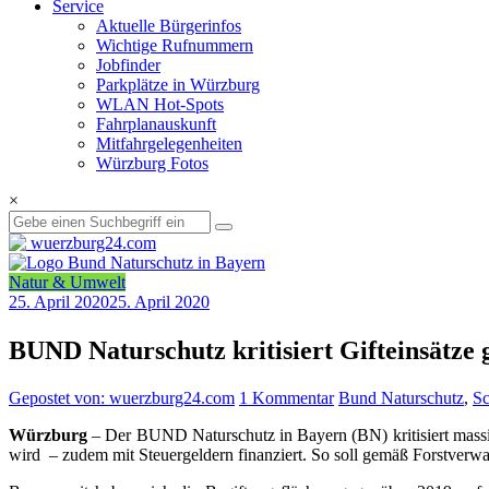
Service
Aktuelle Bürgerinfos
Wichtige Rufnummern
Jobfinder
Parkplätze in Würzburg
WLAN Hot-Spots
Fahrplanauskunft
Mitfahrgelegenheiten
Würzburg Fotos
×
Natur & Umwelt
25. April 2020
25. April 2020
BUND Naturschutz kritisiert Gifteinsätze 
Gepostet von: wuerzburg24.com
1 Kommentar
Bund Naturschutz
,
S
Würzburg
– Der BUND Naturschutz in Bayern (BN) kritisiert massiv
wird – zudem mit Steuergeldern finanziert. So soll gemäß Forstve