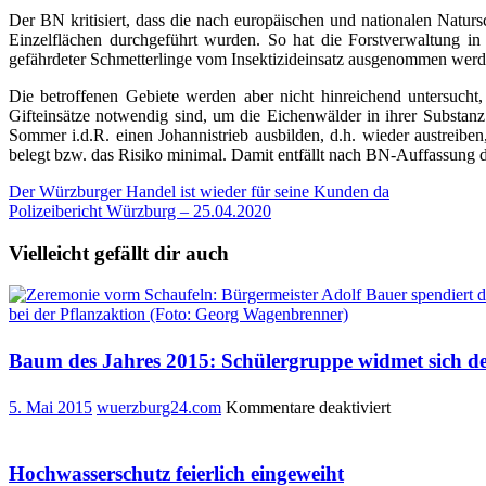
Der BN kritisiert, dass die nach europäischen und nationalen Natu
Einzelflächen durchgeführt wurden. So hat die Forstverwaltung i
gefährdeter Schmetterlinge vom Insektizideinsatz ausgenommen werde
Die betroffenen Gebiete werden aber nicht hinreichend untersucht,
Gifteinsätze notwendig sind, um die Eichenwälder in ihrer Substa
Sommer i.d.R. einen Johannistrieb ausbilden, d.h. wieder austreib
belegt bzw. das Risiko minimal. Damit entfällt nach BN-Auffassung die
Beitragsnavigation
Der Würzburger Handel ist wieder für seine Kunden da
Polizeibericht Würzburg – 25.04.2020
Vielleicht gefällt dir auch
Baum des Jahres 2015: Schülergruppe widmet sich 
für
5. Mai 2015
wuerzburg24.com
Kommentare deaktiviert
Baum
des
Jahres
Hochwasserschutz feierlich eingeweiht
2015: