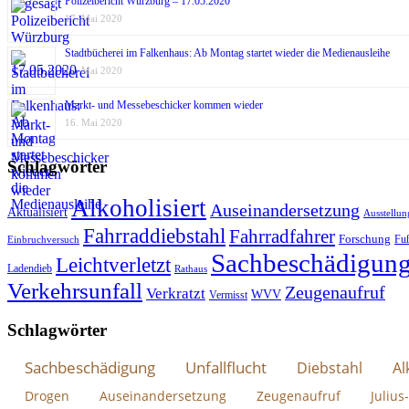
Polizeibericht Würzburg – 17.05.2020
17. Mai 2020
Stadtbücherei im Falkenhaus: Ab Montag startet wieder die Medienausleihe
17. Mai 2020
Markt- und Messebeschicker kommen wieder
16. Mai 2020
Schlagwörter
Alkoholisiert
Auseinandersetzung
Aktualisiert
Ausstellun
Fahrraddiebstahl
Fahrradfahrer
Forschung
Fu
Einbruchversuch
Sachbeschädigun
Leichtverletzt
Ladendieb
Rathaus
Verkehrsunfall
Zeugenaufruf
Verkratzt
WVV
Vermisst
Schlagwörter
Sachbeschädigung
Unfallflucht
Diebstahl
Al
Drogen
Auseinandersetzung
Zeugenaufruf
Julius