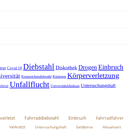
Diebstahl
Einbruch
Drogen
Diskothek
irus
Covid 19
Körperverletzung
iversität
Kennzeichendiebstahl
Kitzingen
Unfallflucht
Untersuchungshaft
rletzt
Universitätsklinikum
verletzt
Fahrraddiebstahl
Einbruch
Fahrradfahrer
Verkratzt
Untersuchungshaft
Geldbörse
Aktualisiert