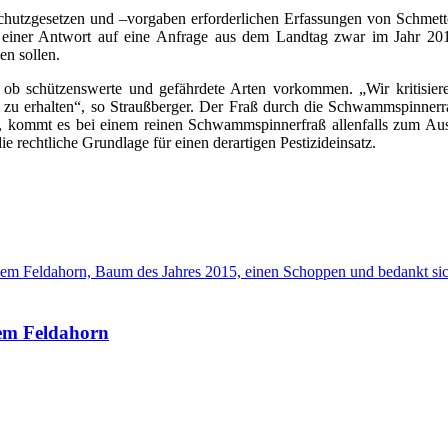
rschutzgesetzen und –vorgaben erforderlichen Erfassungen von Schmett
n einer Antwort auf eine Anfrage aus dem Landtag zwar im Jahr 20
n sollen.
 ob schützenswerte und gefährdete Arten vorkommen. „Wir kritisiere
nz zu erhalten“, so Straußberger. Der Fraß durch die Schwammspinne
en, kommt es bei einem reinen Schwammspinnerfraß allenfalls zum Aus
 rechtliche Grundlage für einen derartigen Pestizideinsatz.
dem Feldahorn