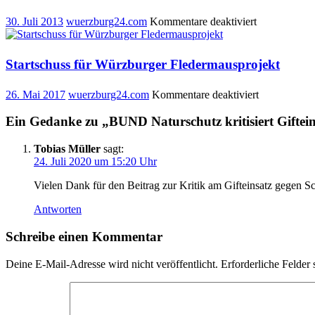
Schülergrupp
für
30. Juli 2013
wuerzburg24.com
Kommentare deaktiviert
widmet
Hochwassers
sich
feierlich
dem
eingeweiht
Feldahorn
Startschuss für Würzburger Fledermausprojekt
für
26. Mai 2017
wuerzburg24.com
Kommentare deaktiviert
Startschuss
für
Ein Gedanke zu „
BUND Naturschutz kritisiert Giftei
Würzburger
Fledermausp
Tobias Müller
sagt:
24. Juli 2020 um 15:20 Uhr
Vielen Dank für den Beitrag zur Kritik am Gifteinsatz gegen Sc
Antworten
Schreibe einen Kommentar
Deine E-Mail-Adresse wird nicht veröffentlicht.
Erforderliche Felder 