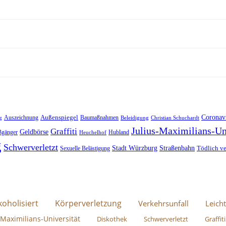
Außenspiegel
Coronav
Auszeichnung
Baumaßnahmen
g
Beleidigung
Christian Schuchardt
Julius-Maximilians-Un
Graffiti
Geldbörse
ßgänger
Hubland
Heuchelhof
g
Schwerverletzt
Stadt Würzburg
Straßenbahn
Tödlich ve
Sexuelle Belästigung
koholisiert
Körperverletzung
Verkehrsunfall
Leicht
-Maximilians-Universität
Diskothek
Schwerverletzt
Graffiti