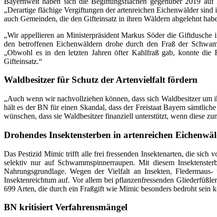
Bayernweit haben sich die Begiftungsflächen gegenüber 2019 auf 
„Derartige flächige Vergiftungen der artenreichen Eichenwälder sind
auch Gemeinden, die den Gifteinsatz in ihren Wäldern abgelehnt habe
„Wir appellieren an Ministerpräsident Markus Söder die Giftdusche 
den betroffenen Eichenwäldern drohe durch den Fraß der Schwamm
„Obwohl es in den letzten Jahren öfter Kahlfraß gab, konnte die F
Gifteinsatz.“
Waldbesitzer für Schutz der Artenvielfalt fördern
„Auch wenn wir nachvollziehen können, dass sich Waldbesitzer um i
hält es der BN für einen Skandal, dass der Freistaat Bayern sämtli
wünschen, dass sie Waldbesitzer finanziell unterstützt, wenn diese z
Drohendes Insektensterben in artenreichen Eichenwä
Das Pestizid Mimic trifft alle frei fressenden Insektenarten, die si
selektiv nur auf Schwammspinnerraupen. Mit diesem Insektensterb
Nahrungsgrundlage. Wegen der Vielfalt an Insekten, Fledermaus-
Insektenreichtum auf. Vor allem bei pflanzenfressenden Gliederfüßle
699 Arten, die durch ein Fraßgift wie Mimic besonders bedroht sein 
BN kritisiert Verfahrensmängel