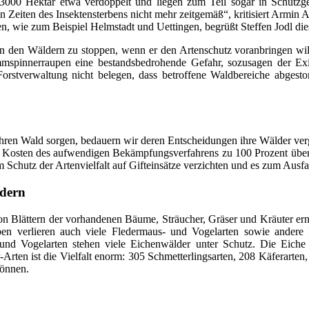
3000 Hektar etwa verdoppelt und liegen zum Teil sogar in Schutzg
 in Zeiten des Insektensterbens nicht mehr zeitgemäß“, kritisiert Armi
n, wie zum Beispiel Helmstadt und Uettingen, begrüßt Steffen Jodl di
in den Wäldern zu stoppen, wenn er den Artenschutz voranbringen will 
spinnerraupen eine bestandsbedrohende Gefahr, sozusagen der Exit
orstverwaltung nicht belegen, dass betroffene Waldbereiche abgesto
hren Wald sorgen, bedauern wir deren Entscheidungen ihre Wälder verg
che Kosten des aufwendigen Bekämpfungsverfahrens zu 100 Prozent übe
um Schutz der Artenvielfalt auf Gifteinsätze verzichten und es zum Aus
ldern
ch von Blättern der vorhandenen Bäume, Sträucher, Gräser und Kräuter e
en verlieren auch viele Fledermaus- und Vogelarten sowie andere 
 und Vogelarten stehen viele Eichenwälder unter Schutz. Die Eiche
r-Arten ist die Vielfalt enorm: 305 Schmetterlingsarten, 208 Käferarte
können.