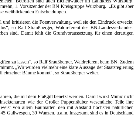
ebieten. Betroffen sind auch Eichenwälder im Landkreis Würzburg.
n Amrehn, 1. Vorsitzender der BN-Kreisgruppe Würzburg. „Es gibt aber
ese weitblickenden Entscheidungen.
und kritisieren die Forstverwaltung, weil sie den Eindruck erweckt,
us“, so Ralf Straußberger, Waldreferent des BN-Landesverbandes.
rben sind. Damit fehlt die Grundvoraussetzung für einen derartigen
iften zu lassen“, so Ralf Sraußberger, Waldreferent beim BN. Zudem
rnimmt. „Wir würden vielmehr eine klare Aussage der Staatsregierung
fall einzelner Bäume kommt“, so Straußberger weiter.
rnähren, die mit dem Fraßgift benetzt werden. Damit wirkt Mimic nicht
Insektenarten wie der Großer Puppenräuber wesentliche Teile ihre
 weist von allem Baumarten den mit Abstand höchsten natürlichen
n, 45 Gallwespen, 39 Wanzen, u.a.m. Insgesamt sind es in Deutschland