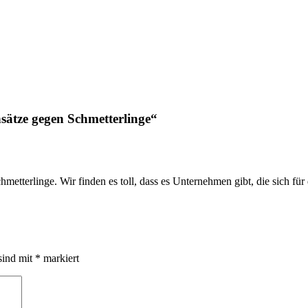
e
chutz
nsätze gegen Schmetterlinge
“
rojekt
hmetterlinge. Wir finden es toll, dass es Unternehmen gibt, die sich f
sind mit
*
markiert