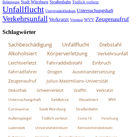
Stadt Würzburg
Straßenbahn
Tödlich verletzt
Belästigung
Unfallflucht
Untersuchungshaft
Universitätsklinikum
Verkehrsunfall
Zeugenaufruf
Verkratzt
WVV
Vermisst
Schlagwörter
Sachbeschädigung
Unfallflucht
Diebstahl
Alkoholisiert
Körperverletzung
Verkehrsunfall
Leichtverletzt
Fahrraddiebstahl
Einbruch
Fahrradfahrer
Drogen
Auseinandersetzung
Zeugenaufruf
Julius-Maximilians-Universität
Diskothek
Schwerverletzt
Graffiti
Verkratzt
Untersuchungshaft
Geldbörse
Aktualisiert
WVV
Coronavirus
Stadt Würzburg
Straßenbahn
Außenspiegel
Tödlich verletzt
Covid 19
Forschung
Ladendieb
Universitätsklinikum
Kennzeichendiebstahl