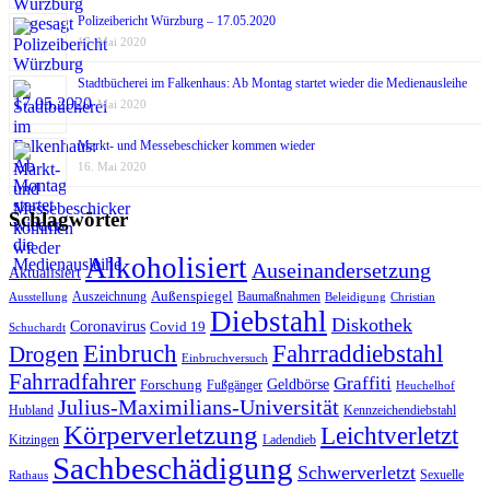
Polizeibericht Würzburg – 17.05.2020
17. Mai 2020
Stadtbücherei im Falkenhaus: Ab Montag startet wieder die Medienausleihe
17. Mai 2020
Markt- und Messebeschicker kommen wieder
16. Mai 2020
Schlagwörter
Alkoholisiert
Auseinandersetzung
Aktualisiert
Außenspiegel
Auszeichnung
Baumaßnahmen
Ausstellung
Beleidigung
Christian
Diebstahl
Diskothek
Coronavirus
Covid 19
Schuchardt
Fahrraddiebstahl
Einbruch
Drogen
Einbruchversuch
Fahrradfahrer
Graffiti
Geldbörse
Forschung
Fußgänger
Heuchelhof
Julius-Maximilians-Universität
Hubland
Kennzeichendiebstahl
Körperverletzung
Leichtverletzt
Kitzingen
Ladendieb
Sachbeschädigung
Schwerverletzt
Sexuelle
Rathaus