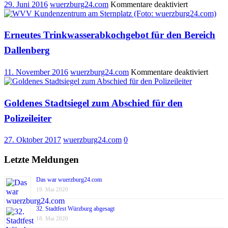
für
29. Juni 2016
wuerzburg24.com
Kommentare deaktiviert
Mehr
Legitimation
von
Erneutes Trinkwasserabkochgebot für den Bereich
Bürgerentsc
Dallenberg
für
11. November 2016
wuerzburg24.com
Kommentare deaktiviert
Erneu
Trink
für
Goldenes Stadtsiegel zum Abschied für den
den
Polizeileiter
Berei
Dalle
27. Oktober 2017
wuerzburg24.com
0
Letzte Meldungen
Das war wuerzburg24.com
19. Mai 2020
32. Stadtfest Würzburg abgesagt
18. Mai 2020