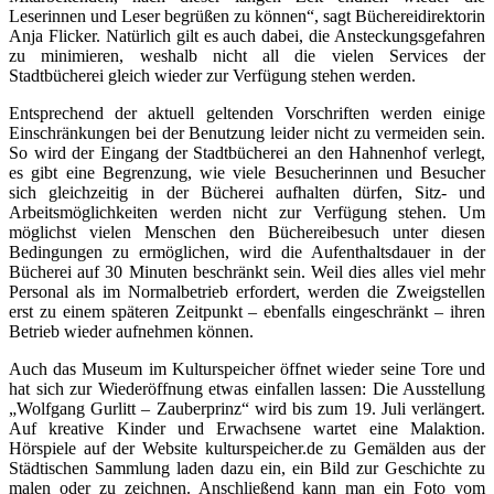
Leserinnen und Leser begrüßen zu können“, sagt Büchereidirektorin
Anja Flicker. Natürlich gilt es auch dabei, die Ansteckungsgefahren
zu minimieren, weshalb nicht all die vielen Services der
Stadtbücherei gleich wieder zur Verfügung stehen werden.
Entsprechend der aktuell geltenden Vorschriften werden einige
Einschränkungen bei der Benutzung leider nicht zu vermeiden sein.
So wird der Eingang der Stadtbücherei an den Hahnenhof verlegt,
es gibt eine Begrenzung, wie viele Besucherinnen und Besucher
sich gleichzeitig in der Bücherei aufhalten dürfen, Sitz- und
Arbeitsmöglichkeiten werden nicht zur Verfügung stehen. Um
möglichst vielen Menschen den Büchereibesuch unter diesen
Bedingungen zu ermöglichen, wird die Aufenthaltsdauer in der
Bücherei auf 30 Minuten beschränkt sein. Weil dies alles viel mehr
Personal als im Normalbetrieb erfordert, werden die Zweigstellen
erst zu einem späteren Zeitpunkt – ebenfalls eingeschränkt – ihren
Betrieb wieder aufnehmen können.
Auch das Museum im Kulturspeicher öffnet wieder seine Tore und
hat sich zur Wiederöffnung etwas einfallen lassen: Die Ausstellung
„Wolfgang Gurlitt – Zauberprinz“ wird bis zum 19. Juli verlängert.
Auf kreative Kinder und Erwachsene wartet eine Malaktion.
Hörspiele auf der Website kulturspeicher.de zu Gemälden aus der
Städtischen Sammlung laden dazu ein, ein Bild zur Geschichte zu
malen oder zu zeichnen. Anschließend kann man ein Foto vom