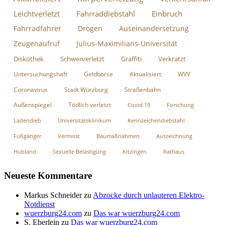
Leichtverletzt
Fahrraddiebstahl
Einbruch
Fahrradfahrer
Drogen
Auseinandersetzung
Zeugenaufruf
Julius-Maximilians-Universität
Diskothek
Schwerverletzt
Graffiti
Verkratzt
Untersuchungshaft
Geldbörse
Aktualisiert
WVV
Coronavirus
Stadt Würzburg
Straßenbahn
Außenspiegel
Tödlich verletzt
Covid 19
Forschung
Ladendieb
Universitätsklinikum
Kennzeichendiebstahl
Fußgänger
Vermisst
Baumaßnahmen
Auszeichnung
Hubland
Sexuelle Belästigung
Kitzingen
Rathaus
Neueste Kommentare
Markus Schneider
zu
Abzocke durch unlauteren Elektro-
Notdienst
wuerzburg24.com
zu
Das war wuerzburg24.com
S. Eberlein
zu
Das war wuerzburg24.com