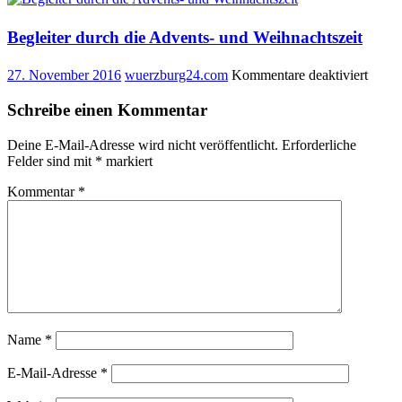
Fußball
trägt
Begleiter durch die Advents- und Weihnachtszeit
das
Fairtrade-
für
27. November 2016
wuerzburg24.com
Kommentare deaktiviert
Siegel
Beglei
durch
Schreibe einen Kommentar
die
Adven
Deine E-Mail-Adresse wird nicht veröffentlicht.
Erforderliche
und
Felder sind mit
*
markiert
Weihn
Kommentar
*
Name
*
E-Mail-Adresse
*