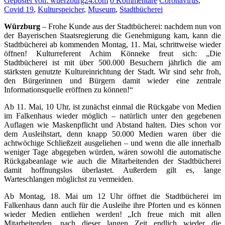
Gepostet von: wuerzburg24.com
0 Kommentare
Coronavirus
,
Covid 19
,
Kulturspeicher
,
Museum
,
Stadtbücherei
Würzburg
– Frohe Kunde aus der Stadtbücherei: nachdem nun von
der Bayerischen Staatsregierung die Genehmigung kam, kann die
Stadtbücherei ab kommenden Montag, 11. Mai, schrittweise wieder
öffnen! Kulturreferent Achim Könneke freut sich: „Die
Stadtbücherei ist mit über 500.000 Besuchern jährlich die am
stärksten genutzte Kultureinrichtung der Stadt. Wir sind sehr froh,
den Bürgerinnen und Bürgern damit wieder eine zentrale
Informationsquelle eröffnen zu können!“
Ab 11. Mai, 10 Uhr, ist zunächst einmal die Rückgabe von Medien
im Falkenhaus wieder möglich – natürlich unter den gegebenen
Auflagen wie Maskenpflicht und Abstand halten. Dies schon vor
dem Ausleihstart, denn knapp 50.000 Medien waren über die
achtwöchige Schließzeit ausgeliehen – und wenn die alle innerhalb
weniger Tage abgegeben würden, wären sowohl die automatische
Rückgabeanlage wie auch die Mitarbeitenden der Stadtbücherei
damit hoffnungslos überlastet. Außerdem gilt es, lange
Warteschlangen möglichst zu vermeiden.
Ab Montag, 18. Mai um 12 Uhr öffnet die Stadtbücherei im
Falkenhaus dann auch für die Ausleihe ihre Pforten und es können
wieder Medien entliehen werden! „Ich freue mich mit allen
Mitarbeitenden, nach dieser langen Zeit endlich wieder die