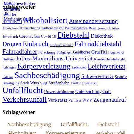
Schlagwörter
Alkoholisiert
Auseinandersetzung
Aktualisiert
Außenspiegel
Auszeichnung
Baumaßnahmen
Ausstellung
Beleidigung
Christian
Diebstahl
Diskothek
Coronavirus
Covid 19
Schuchardt
Fahrraddiebstahl
Einbruch
Drogen
Einbruchversuch
Fahrradfahrer
Graffiti
Geldbörse
Forschung
Fußgänger
Heuchelhof
Julius-Maximilians-Universität
Hubland
Kennzeichendiebstahl
Körperverletzung
Leichtverletzt
Kitzingen
Ladendieb
Sachbeschädigung
Schwerverletzt
Sexuelle
Rathaus
Stadt Würzburg
Straßenbahn
Tödlich verletzt
Belästigung
Unfallflucht
Untersuchungshaft
Universitätsklinikum
Verkehrsunfall
Zeugenaufruf
Verkratzt
WVV
Vermisst
Schlagwörter
Sachbeschädigung
Unfallflucht
Diebstahl
Alkoholisiert
Körperverletzung
Verkehrsunfall