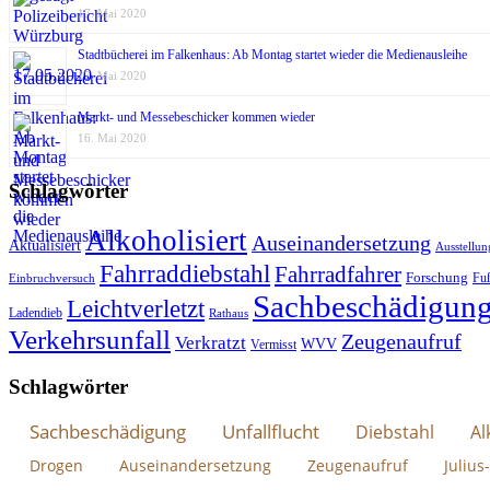
17. Mai 2020
Stadtbücherei im Falkenhaus: Ab Montag startet wieder die Medienausleihe
17. Mai 2020
Markt- und Messebeschicker kommen wieder
16. Mai 2020
Schlagwörter
Alkoholisiert
Auseinandersetzung
Aktualisiert
Ausstellun
Fahrraddiebstahl
Fahrradfahrer
Forschung
Fu
Einbruchversuch
Sachbeschädigun
Leichtverletzt
Ladendieb
Rathaus
Verkehrsunfall
Zeugenaufruf
Verkratzt
WVV
Vermisst
Schlagwörter
Sachbeschädigung
Unfallflucht
Diebstahl
Al
Drogen
Auseinandersetzung
Zeugenaufruf
Julius