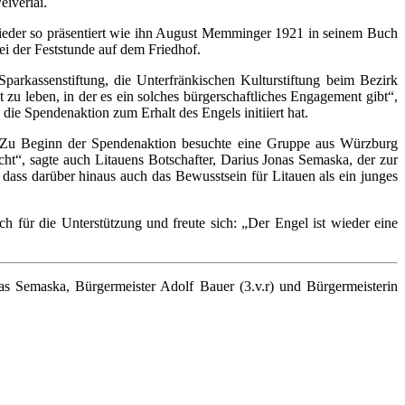
iveriai.
wieder so präsentiert wie ihn August Memminger 1921 in seinem Buch
ei der Feststunde auf dem Friedhof.
rkassenstiftung, die Unterfränkischen Kulturstiftung beim Bezirk
 zu leben, in der es ein solches bürgerschaftliches Engagement gibt“,
die Spendenaktion zum Erhalt des Engels initiiert hat.
t: Zu Beginn der Spendenaktion besuchte eine Gruppe aus Würzburg
ht“, sagte auch Litauens Botschafter, Darius Jonas Semaska, der zur
ass darüber hinaus auch das Bewusstsein für Litauen als ein junges
 für die Unterstützung und freute sich: „Der Engel ist wieder eine
onas Semaska, Bürgermeister Adolf Bauer (3.v.r) und Bürgermeisterin