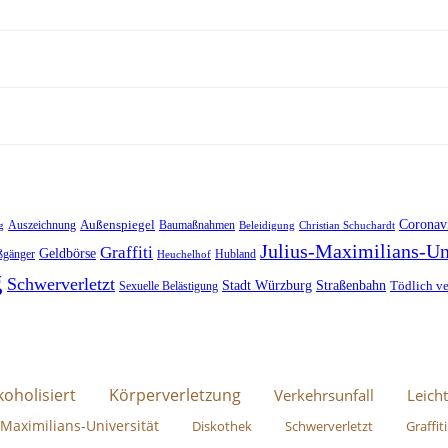
Außenspiegel
Coronav
Auszeichnung
Baumaßnahmen
g
Beleidigung
Christian Schuchardt
Julius-Maximilians-Un
Graffiti
Geldbörse
ßgänger
Hubland
Heuchelhof
g
Schwerverletzt
Stadt Würzburg
Straßenbahn
Tödlich ve
Sexuelle Belästigung
koholisiert
Körperverletzung
Verkehrsunfall
Leicht
-Maximilians-Universität
Diskothek
Schwerverletzt
Graffiti