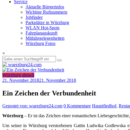
Service
Aktuelle Bürgerinfos
Wichtige Rufnummern
Jobfinder
Parkplätze in Würzburg
WLAN Hot-Spots
Fahrplanauskunft
Mitfahrgelegenheiten
Würzburg Fotos
×
Würzburg aktuell
21. November 2018
21. November 2018
Ein Zeichen der Verbundenheit
Gepostet von: wuerzburg24.com
0 Kommentare
Hauptfiedhof
,
Resta
Würzburg
– Er ist das Zeichen einer romantischen Liebesgeschichte
Um seiner in Würzburg verstorbenen Gattin Ludwika Godlewska ei