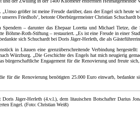
t und der Zwilling in der 1400 Kilometer entfernten Heimatgemeinde Ve
t. „Umso größer ist meine Freude darüber, dass der Engel sich heute 
 unseres Friedhofs‘, betonte Oberbürgermeister Christian Schuchardt b
pendern – darunter das Ehepaar Loretta und Michael Tietze, die Spa
Böhme-Roth-Stiftung – restauriert. „Es ist eine Freude in einer Stadt
edankte sich Schuchardt bei Doris Jäger-Herleth, die als Gästeführerin 
stück in Litauen eine grenzüberschreitende Verbindung hergestell
 nach Würzburg. „Die Geschichte des Engels hat mich neugierig gemac
 bürgerschaftliche Engagement für die Renovierung und freute sich, d
ie für die Renovierung benötigten 25.000 Euro einwarb, bedankte sich
 Doris Jäger-Herleth (4.v.l.), dem litauischen Botschafter Darius J
rten Engel. (Foto: Christian Weiß)