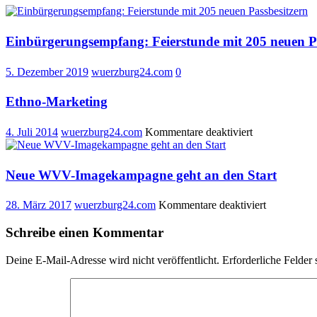
Einbürgerungsempfang: Feierstunde mit 205 neuen Pa
5. Dezember 2019
wuerzburg24.com
0
Ethno-Marketing
für
4. Juli 2014
wuerzburg24.com
Kommentare deaktiviert
Ethno-
Marketing
Neue WVV-Imagekampagne geht an den Start
für
28. März 2017
wuerzburg24.com
Kommentare deaktiviert
Neue
WVV-
Schreibe einen Kommentar
Imagekamp
geht
Deine E-Mail-Adresse wird nicht veröffentlicht.
Erforderliche Felder 
an
den
Start