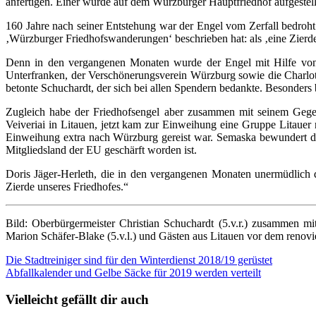
anfertigen. Einer wurde auf dem Würzburger Hauptfriedhof aufgestell
160 Jahre nach seiner Entstehung war der Engel vom Zerfall bedroh
‚Würzburger Friedhofswanderungen‘ beschrieben hat: als ‚eine Zierde
Denn in den vergangenen Monaten wurde der Engel mit Hilfe von S
Unterfranken, der Verschönerungsverein Würzburg sowie die Charlotte 
betonte Schuchardt, der sich bei allen Spendern bedankte. Besonders b
Zugleich habe der Friedhofsengel aber zusammen mit seinem Gegen
Veiveriai in Litauen, jetzt kam zur Einweihung eine Gruppe Litauer
Einweihung extra nach Würzburg gereist war. Semaska bewundert das
Mitgliedsland der EU geschärft worden ist.
Doris Jäger-Herleth, die in den vergangenen Monaten unermüdlich d
Zierde unseres Friedhofes.“
Bild: Oberbürgermeister Christian Schuchardt (5.v.r.) zusammen mit
Marion Schäfer-Blake (5.v.l.) und Gästen aus Litauen vor dem renovie
Beitragsnavigation
Die Stadtreiniger sind für den Winterdienst 2018/19 gerüstet
Abfallkalender und Gelbe Säcke für 2019 werden verteilt
Vielleicht gefällt dir auch