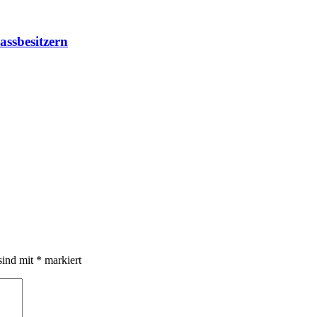
ssbesitzern
agne
sind mit
*
markiert