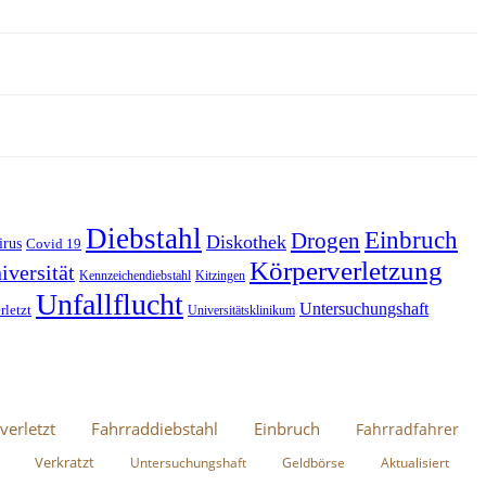
Diebstahl
Einbruch
Drogen
Diskothek
irus
Covid 19
Körperverletzung
iversität
Kennzeichendiebstahl
Kitzingen
Unfallflucht
Untersuchungshaft
rletzt
Universitätsklinikum
verletzt
Fahrraddiebstahl
Einbruch
Fahrradfahrer
Verkratzt
Untersuchungshaft
Geldbörse
Aktualisiert