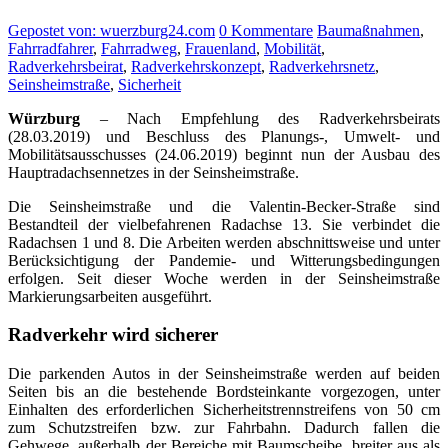
Gepostet von: wuerzburg24.com
0 Kommentare
Baumaßnahmen
,
Fahrradfahrer
,
Fahrradweg
,
Frauenland
,
Mobilität
,
Radverkehrsbeirat
,
Radverkehrskonzept
,
Radverkehrsnetz
,
Seinsheimstraße
,
Sicherheit
Würzburg
– Nach Empfehlung des Radverkehrsbeirats
(28.03.2019) und Beschluss des Planungs-, Umwelt- und
Mobilitätsausschusses (24.06.2019) beginnt nun der Ausbau des
Hauptradachsennetzes in der Seinsheimstraße.
Die Seinsheimstraße und die Valentin-Becker-Straße sind
Bestandteil der vielbefahrenen Radachse 13. Sie verbindet die
Radachsen 1 und 8. Die Arbeiten werden abschnittsweise und unter
Berücksichtigung der Pandemie- und Witterungsbedingungen
erfolgen. Seit dieser Woche werden in der Seinsheimstraße
Markierungsarbeiten ausgeführt.
Radverkehr wird sicherer
Die parkenden Autos in der Seinsheimstraße werden auf beiden
Seiten bis an die bestehende Bordsteinkante vorgezogen, unter
Einhalten des erforderlichen Sicherheitstrennstreifens von 50 cm
zum Schutzstreifen bzw. zur Fahrbahn. Dadurch fallen die
Gehwege, außerhalb der Bereiche mit Baumscheibe, breiter aus als