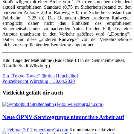
Straßenzügen mit einer Breite von 1,25 m entsprechen nicht dem
aktuell empfohlenen Standard (0,75 m Sicherheitsabstand zu den
parkenden Autos + 2,0 m Radweg + 0,5 m Sicherheitsabstand zur
Fahrbahn = 3,25 m). Das Benutzen dieser „anderen Radwege“
ermöglicht daher nicht das Einhalten des empfohlenen
Sicherheitsabstandes zu parkenden Autos für den Fall, dass eine
Autotür unachtsam in den Verkehr geöffnet wird („Dooring“).
Daher sind diese „anderen Radwege“ von der Verkehrsbehörde
nicht zur verpflichtenden Benutzung angeordnet.
Bild: Lage der Maßnahme (Radachse 13 in der Seinsheimstraße).
(Grafik: Stadt Würzburg)
Beitragsnavigation
Ein „Tokyo Tower“ für den Heuchelhof
Polizeibericht Würzburg – 30.04.2020
Vielleicht gefällt dir auch
Neue ÖPNV-Servicegruppe nimmt ihre Arbeit auf
für
2. Februar 2017
wuerzburg24.com
Kommentare deaktiviert