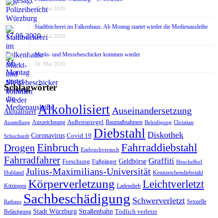
17. Mai 2020
Stadtbücherei im Falkenhaus: Ab Montag startet wieder die Medienausleihe
17. Mai 2020
Markt- und Messebeschicker kommen wieder
16. Mai 2020
Schlagwörter
Alkoholisiert
Auseinandersetzung
Aktualisiert
Außenspiegel
Auszeichnung
Baumaßnahmen
Ausstellung
Beleidigung
Christian
Diebstahl
Diskothek
Coronavirus
Covid 19
Schuchardt
Fahrraddiebstahl
Einbruch
Drogen
Einbruchversuch
Fahrradfahrer
Graffiti
Geldbörse
Forschung
Fußgänger
Heuchelhof
Julius-Maximilians-Universität
Hubland
Kennzeichendiebstahl
Körperverletzung
Leichtverletzt
Kitzingen
Ladendieb
Sachbeschädigung
Schwerverletzt
Sexuelle
Rathaus
Stadt Würzburg
Straßenbahn
Tödlich verletzt
Belästigung