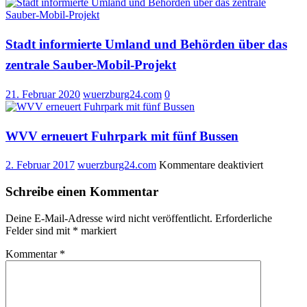
Neue
ÖPNV-
Servicegr
nimmt
Stadt informierte Umland und Behörden über das
ihre
zentrale Sauber-Mobil-Projekt
Arbeit
auf
21. Februar 2020
wuerzburg24.com
0
WVV erneuert Fuhrpark mit fünf Bussen
für
2. Februar 2017
wuerzburg24.com
Kommentare deaktiviert
WVV
erneuert
Schreibe einen Kommentar
Fuhrpark
mit
Deine E-Mail-Adresse wird nicht veröffentlicht.
Erforderliche
fünf
Felder sind mit
*
markiert
Bussen
Kommentar
*