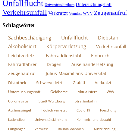
Unfallflucht
Untersuchungshaft
Universitätsklinikum
Verkehrsunfall
Zeugenaufruf
Verkratzt
WVV
Vermisst
Schlagwörter
Sachbeschädigung
Unfallflucht
Diebstahl
Alkoholisiert
Körperverletzung
Verkehrsunfall
Leichtverletzt
Fahrraddiebstahl
Einbruch
Fahrradfahrer
Drogen
Auseinandersetzung
Zeugenaufruf
Julius-Maximilians-Universität
Diskothek
Schwerverletzt
Graffiti
Verkratzt
Untersuchungshaft
Geldbörse
Aktualisiert
WVV
Coronavirus
Stadt Würzburg
Straßenbahn
Außenspiegel
Tödlich verletzt
Covid 19
Forschung
Ladendieb
Universitätsklinikum
Kennzeichendiebstahl
Fußgänger
Vermisst
Baumaßnahmen
Auszeichnung