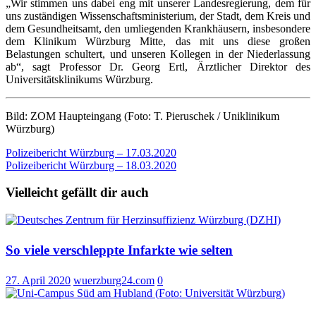
„Wir stimmen uns dabei eng mit unserer Landesregierung, dem für
uns zuständigen Wissenschaftsministerium, der Stadt, dem Kreis und
dem Gesundheitsamt, den umliegenden Krankhäusern, insbesondere
dem Klinikum Würzburg Mitte, das mit uns diese großen
Belastungen schultert, und unseren Kollegen in der Niederlassung
ab“, sagt Professor Dr. Georg Ertl, Ärztlicher Direktor des
Universitätsklinikums Würzburg.
Bild: ZOM Haupteingang (Foto: T. Pieruschek / Uniklinikum
Würzburg)
Beitragsnavigation
Polizeibericht Würzburg – 17.03.2020
Polizeibericht Würzburg – 18.03.2020
Vielleicht gefällt dir auch
So viele verschleppte Infarkte wie selten
27. April 2020
wuerzburg24.com
0