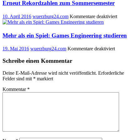
Erneut Rekordzahlen zum Sommersemester
für
10. April 2016
wuerzburg24.com
Kommentare deaktiviert
Erneut
Rekordzahl
zum
Mehr als ein Spiel: Games Engineering studieren
Sommersem
für
19. Mai 2016
wuerzburg24.com
Kommentare deaktiviert
Mehr
als
Schreibe einen Kommentar
ein
Spiel:
Deine E-Mail-Adresse wird nicht veröffentlicht.
Erforderliche
Games
Felder sind mit
*
markiert
Engineering
studieren
Kommentar
*