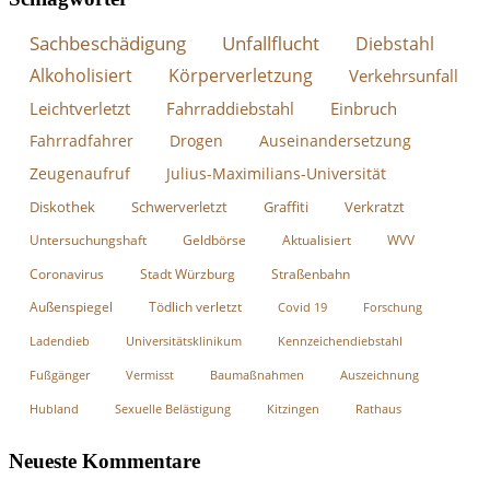
Sachbeschädigung
Unfallflucht
Diebstahl
Alkoholisiert
Körperverletzung
Verkehrsunfall
Leichtverletzt
Fahrraddiebstahl
Einbruch
Fahrradfahrer
Drogen
Auseinandersetzung
Zeugenaufruf
Julius-Maximilians-Universität
Diskothek
Schwerverletzt
Graffiti
Verkratzt
Untersuchungshaft
Geldbörse
Aktualisiert
WVV
Coronavirus
Stadt Würzburg
Straßenbahn
Außenspiegel
Tödlich verletzt
Covid 19
Forschung
Ladendieb
Universitätsklinikum
Kennzeichendiebstahl
Fußgänger
Vermisst
Baumaßnahmen
Auszeichnung
Hubland
Sexuelle Belästigung
Kitzingen
Rathaus
Neueste Kommentare