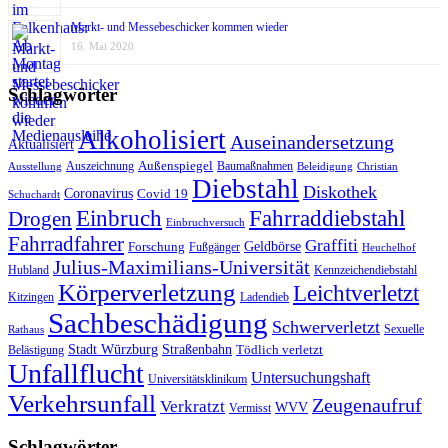
Markt- und Messebeschicker kommen wieder
16. Mai 2020
Schlagwörter
Alkoholisiert
Auseinandersetzung
Aktualisiert
Außenspiegel
Auszeichnung
Baumaßnahmen
Ausstellung
Beleidigung
Christian
Diebstahl
Diskothek
Coronavirus
Covid 19
Schuchardt
Fahrraddiebstahl
Einbruch
Drogen
Einbruchversuch
Fahrradfahrer
Graffiti
Geldbörse
Forschung
Fußgänger
Heuchelhof
Julius-Maximilians-Universität
Hubland
Kennzeichendiebstahl
Körperverletzung
Leichtverletzt
Kitzingen
Ladendieb
Sachbeschädigung
Schwerverletzt
Sexuelle
Rathaus
Stadt Würzburg
Straßenbahn
Tödlich verletzt
Belästigung
Unfallflucht
Untersuchungshaft
Universitätsklinikum
Verkehrsunfall
Zeugenaufruf
Verkratzt
WVV
Vermisst
Schlagwörter