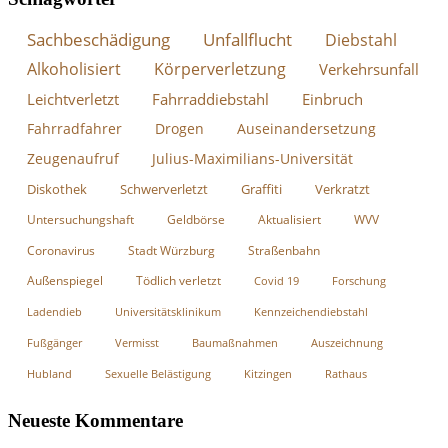
Sachbeschädigung
Unfallflucht
Diebstahl
Alkoholisiert
Körperverletzung
Verkehrsunfall
Leichtverletzt
Fahrraddiebstahl
Einbruch
Fahrradfahrer
Drogen
Auseinandersetzung
Zeugenaufruf
Julius-Maximilians-Universität
Diskothek
Schwerverletzt
Graffiti
Verkratzt
Untersuchungshaft
Geldbörse
Aktualisiert
WVV
Coronavirus
Stadt Würzburg
Straßenbahn
Außenspiegel
Tödlich verletzt
Covid 19
Forschung
Ladendieb
Universitätsklinikum
Kennzeichendiebstahl
Fußgänger
Vermisst
Baumaßnahmen
Auszeichnung
Hubland
Sexuelle Belästigung
Kitzingen
Rathaus
Neueste Kommentare