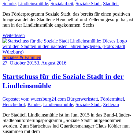
Schule
,
Lindleinsmühle
,
Sozialarbeit
,
Soziale Stadt
,
Stadtteil
Das Förderprogramm Soziale Stadt, das bereits für einen positiven
Imagewandel der Stadtteile Heuchelhof und Zellerau gesorgt hat, ist
nun in der Lindleinsmühle angekommen. Sechs
Weiterlesen
Soziales & Familien
27. Oktober 2015
3. August 2016
Startschuss für die Soziale Stadt in der
Lindleinsmühle
Gepostet von: wuerzburg24.com
Bürgerwerkstatt
,
Fördermittel
,
Heuchelhof
,
Kinder
,
Lindleinsmühle
,
Soziale Stadt
,
Zellerau
Der Stadtteil Lindleinsmühle ist im Juni 2015 in das Bund-Länder-
Städtebauförderungsprogramm „Soziale Stadt“ aufgenommen
worden. Zum Startschuss lud Quartiersmanager Claus Köhler nun
zusammen mit dem