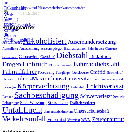
Markt- und Messebeschicker kommen wieder
16. Mai 2020
Schlagwörter
Alkoholisiert
Auseinandersetzung
Aktualisiert
Außenspiegel
Auszeichnung
Baumaßnahmen
Ausstellung
Beleidigung
Christian
Diebstahl
Diskothek
Coronavirus
Covid 19
Schuchardt
Fahrraddiebstahl
Einbruch
Drogen
Einbruchversuch
Fahrradfahrer
Graffiti
Geldbörse
Forschung
Fußgänger
Heuchelhof
Julius-Maximilians-Universität
Hubland
Kennzeichendiebstahl
Körperverletzung
Leichtverletzt
Kitzingen
Ladendieb
Sachbeschädigung
Schwerverletzt
Sexuelle
Rathaus
Stadt Würzburg
Straßenbahn
Tödlich verletzt
Belästigung
Unfallflucht
Untersuchungshaft
Universitätsklinikum
Verkehrsunfall
Zeugenaufruf
Verkratzt
WVV
Vermisst
Schlagwörter