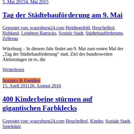
5. Mai 2015
4. Mai 2015
Tag der Städtebauförderung am 9. Mai
Gepostet von: wuerzburg24.com
Heidingsfeld
,
Heuchelhof
,
Hubland
,
Leighton Barracks
,
Soziale Stadt
,
Städtebauförderung
,
Zellerau
Würzburg – In diesem Jahr findet am 9. Mai zum ersten Mal der
„Tag der Städtebauförderung“ statt. Ziel des bundesweiten
Aktionstages ist es, die
Weiterlesen
Soziales & Familien
15. April 2011
26. August 2016
400 Kinderbeine stürmen auf
gigantischen Farbklecks
Gepostet von: wuerzburg24.com
Heuchelhof
,
Kinder
,
Soziale Stadt
,
Spielplatz