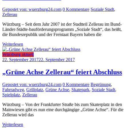
Gepostet von: wuerzburg24.com
0 Kommentare
Soziale Stadt
,
Zellerau
Würzburg – Seit dem Jahr 2007 ist der Stadtteil Zellerau im Bund-
Länder-Städte-bauförderungsprogramm „Soziale Stadt“, das heißt,
die Bundesrepublik und der Freistaat Bayern haben die
Weiterlesen
Würzburg aktuell
22. September 2017
22. September 2017
„Grüne Achse Zellerau“ feiert Abschluss
Gepostet von: wuerzburg24.com
0 Kommentare
Begrünung
,
Fahrradweg
,
Grillplatz
,
Grüne Achse
,
Skatepark
,
Soziale Stadt
,
Spielplatz
,
Zellerau
Würzburg – Von der Frankfurter Straße bis zum Skaterplatz in den
Mainwiesen gibt es nun eine durchgängige „Grüne Achse“. Für die
Zellerau wird das
Weiterlesen