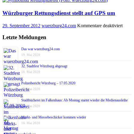
Würzburger Rettungsdienst stellt auf GPS um
für
29. September 2012
wuerzburg24.com
Kommentare deaktiviert
Würzb
Rettu
Letzte Meldungen
stellt
auf
Das war wuerzburg24.com
GPS
19. Mai 2020
um
32. Stadtfest Würzburg abgesagt
18. Mai 2020
Polizeibericht Würzburg – 17.05.2020
17. Mai 2020
Stadtbücherei im Falkenhaus: Ab Montag startet wieder die Medienausleihe
17. Mai 2020
Markt- und Messebeschicker kommen wieder
16. Mai 2020