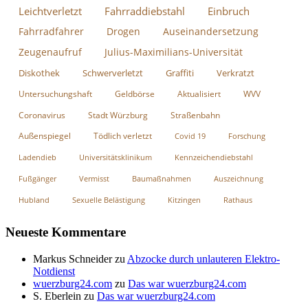
Leichtverletzt
Fahrraddiebstahl
Einbruch
Fahrradfahrer
Drogen
Auseinandersetzung
Zeugenaufruf
Julius-Maximilians-Universität
Diskothek
Schwerverletzt
Graffiti
Verkratzt
Untersuchungshaft
Geldbörse
Aktualisiert
WVV
Coronavirus
Stadt Würzburg
Straßenbahn
Außenspiegel
Tödlich verletzt
Covid 19
Forschung
Ladendieb
Universitätsklinikum
Kennzeichendiebstahl
Fußgänger
Vermisst
Baumaßnahmen
Auszeichnung
Hubland
Sexuelle Belästigung
Kitzingen
Rathaus
Neueste Kommentare
Markus Schneider
zu
Abzocke durch unlauteren Elektro-
Notdienst
wuerzburg24.com
zu
Das war wuerzburg24.com
S. Eberlein
zu
Das war wuerzburg24.com