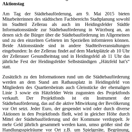
Aktionstag
Am Tag der Städtebauförderung, am 9. Mai 2015 bieten
Mitarbeiterinnen des städtischen Fachbereichs Stadtplanung sowohl
im Stadtteil Zellerau als auch im Heidingsfelder Städtle
Informationsstände zur Städtebauförderung in Würzburg an, an
denen sich die Bürger über die Städtebauförderung im Allgemeinen
und zu den einzelnen Gebieten im Speziellen informieren können.
Beide Aktionsstände sind in andere Stadtteilveranstaltungen
eingebunden: In der Zellerau findet auf dem Marktplätzle ab 10 Uhr
der Zellerauer Gesundheitstag und in Heidingsfeld ab 11 Uhr das
jährliche Fest der Heidingsfelder Selbstständigen „Hätzfeld hat’s“
statt.
Zusätzlich zu den Informationen rund um die Städtebauförderung
werden an dem Stand am Rathausplatz in Heidingsfeld von
Mitgliedern des Quartiersbeirats auch Gleisstücke der ehemaligen
Linie 3 sowie ein Hätzfelder Wein zugunsten des Projektfonds
verkauft. Der Projektfonds ist ein Instrument der
Städtebauförderung, das auf die aktive Mitwirkung der Bevölkerung
vor Ort setzt. Jeder Euro, der gespendet wird oder durch diverse
Aktionen in den Projektfonds fließt, wird in gleicher Höhe durch
Mittel der Städtebauförderung und der Kommune verdoppelt. Je
mehr Geld jährlich gesammelt werden kann, umso größer sind die
Handlungsspielräume vor Ort z.B. um Spielgeräte, Begrünung,