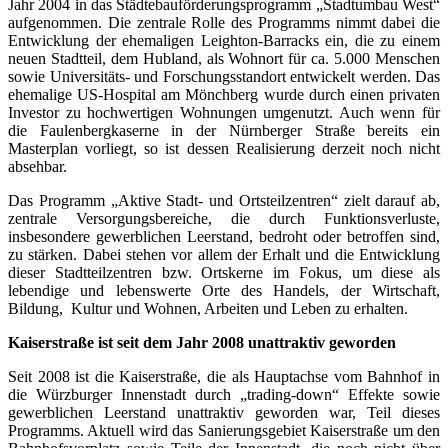
Jahr 2004 in das Städtebauförderungsprogramm „Stadtumbau West“
aufgenommen. Die zentrale Rolle des Programms nimmt dabei die
Entwicklung der ehemaligen Leighton-Barracks ein, die zu einem
neuen Stadtteil, dem Hubland, als Wohnort für ca. 5.000 Menschen
sowie Universitäts- und Forschungsstandort entwickelt werden. Das
ehemalige US-Hospital am Mönchberg wurde durch einen privaten
Investor zu hochwertigen Wohnungen umgenutzt. Auch wenn für
die Faulenbergkaserne in der Nürnberger Straße bereits ein
Masterplan vorliegt, so ist dessen Realisierung derzeit noch nicht
absehbar.
Das Programm „Aktive Stadt- und Ortsteilzentren“ zielt darauf ab,
zentrale Versorgungsbereiche, die durch Funktionsverluste,
insbesondere gewerblichen Leerstand, bedroht oder betroffen sind,
zu stärken. Dabei stehen vor allem der Erhalt und die Entwicklung
dieser Stadtteilzentren bzw. Ortskerne im Fokus, um diese als
lebendige und lebenswerte Orte des Handels, der Wirtschaft,
Bildung, Kultur und Wohnen, Arbeiten und Leben zu erhalten.
Kaiserstraße ist seit dem Jahr 2008 unattraktiv geworden
Seit 2008 ist die Kaiserstraße, die als Hauptachse vom Bahnhof in
die Würzburger Innenstadt durch „trading-down“ Effekte sowie
gewerblichen Leerstand unattraktiv geworden war, Teil dieses
Programms. Aktuell wird das Sanierungsgebiet Kaiserstraße um den