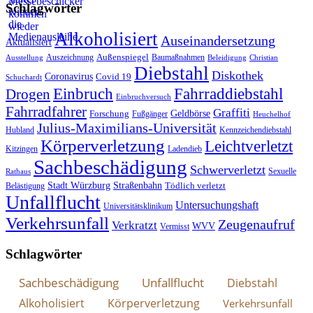
Schlagwörter
Alkoholisiert
Auseinandersetzung
Aktualisiert
Außenspiegel
Auszeichnung
Baumaßnahmen
Ausstellung
Beleidigung
Christian
Diebstahl
Diskothek
Coronavirus
Covid 19
Schuchardt
Fahrraddiebstahl
Einbruch
Drogen
Einbruchversuch
Fahrradfahrer
Graffiti
Geldbörse
Forschung
Fußgänger
Heuchelhof
Julius-Maximilians-Universität
Hubland
Kennzeichendiebstahl
Körperverletzung
Leichtverletzt
Kitzingen
Ladendieb
Sachbeschädigung
Schwerverletzt
Sexuelle
Rathaus
Stadt Würzburg
Straßenbahn
Tödlich verletzt
Belästigung
Unfallflucht
Untersuchungshaft
Universitätsklinikum
Verkehrsunfall
Zeugenaufruf
Verkratzt
WVV
Vermisst
Schlagwörter
Sachbeschädigung
Unfallflucht
Diebstahl
Alkoholisiert
Körperverletzung
Verkehrsunfall