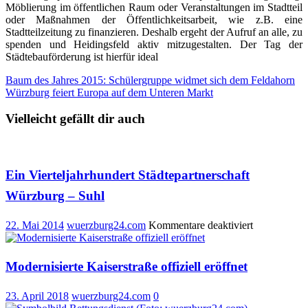
Möblierung im öffentlichen Raum oder Veranstaltungen im Stadtteil
oder Maßnahmen der Öffentlichkeitsarbeit, wie z.B. eine
Stadtteilzeitung zu finanzieren. Deshalb ergeht der Aufruf an alle, zu
spenden und Heidingsfeld aktiv mitzugestalten. Der Tag der
Städtebauförderung ist hierfür ideal
Beitragsnavigation
Baum des Jahres 2015: Schülergruppe widmet sich dem Feldahorn
Würzburg feiert Europa auf dem Unteren Markt
Vielleicht gefällt dir auch
Ein Vierteljahrhundert Städtepartnerschaft
Würzburg – Suhl
für
22. Mai 2014
wuerzburg24.com
Kommentare deaktiviert
Ein
Vierteljahrh
Städtepartne
Modernisierte Kaiserstraße offiziell eröffnet
Würzburg
–
23. April 2018
wuerzburg24.com
0
Suhl