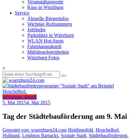
Veranstaltungsorte
Kino in Würzburg
Service
Aktuelle Bürgerinfos
Wichtige Rufnummern
Jobfinder
Parkplätze in Würzburg
WLAN Hot-Spots
Fahrplanauskunft
Mitfahrgelegenheiten
Würzburg Fotos
×
Würzburg aktuell
5. Mai 2015
4. Mai 2015
Tag der Städtebauförderung am 9. Mai
Gepostet von: wuerzburg24.com
Heidingsfeld
,
Heuchelhof
,
Hubland
,
Leighton Barracks
,
Soziale Stadt
,
Städtebauförderung
,