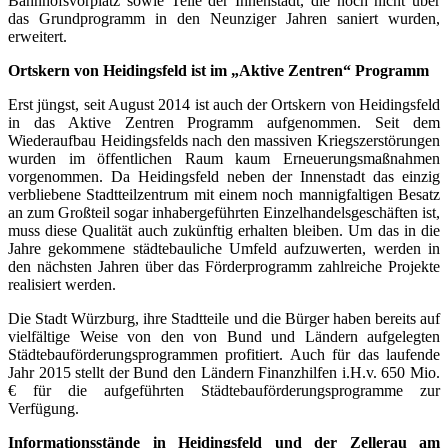
Bahnhofsvorplatz sowie Teile der Innenstadt, die noch nicht über
das Grundprogramm in den Neunziger Jahren saniert wurden,
erweitert.
Ortskern von Heidingsfeld ist im „Aktive Zentren“ Programm
Erst jüngst, seit August 2014 ist auch der Ortskern von Heidingsfeld
in das Aktive Zentren Programm aufgenommen. Seit dem
Wiederaufbau Heidingsfelds nach den massiven Kriegszerstörungen
wurden im öffentlichen Raum kaum Erneuerungsmaßnahmen
vorgenommen. Da Heidingsfeld neben der Innenstadt das einzig
verbliebene Stadtteilzentrum mit einem noch mannigfaltigen Besatz
an zum Großteil sogar inhabergeführten Einzelhandelsgeschäften ist,
muss diese Qualität auch zukünftig erhalten bleiben. Um das in die
Jahre gekommene städtebauliche Umfeld aufzuwerten, werden in
den nächsten Jahren über das Förderprogramm zahlreiche Projekte
realisiert werden.
Die Stadt Würzburg, ihre Stadtteile und die Bürger haben bereits auf
vielfältige Weise von den von Bund und Ländern aufgelegten
Städtebauförderungsprogrammen profitiert. Auch für das laufende
Jahr 2015 stellt der Bund den Ländern Finanzhilfen i.H.v. 650 Mio.
€ für die aufgeführten Städtebauförderungsprogramme zur
Verfügung.
Informationsstände in Heidingsfeld und der Zellerau am