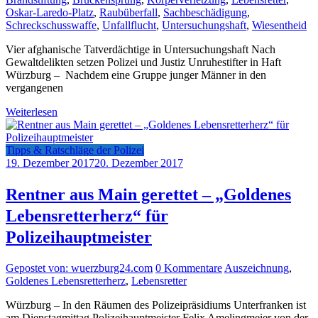
Oskar-Laredo-Platz
,
Raubüberfall
,
Sachbeschädigung
,
Schreckschusswaffe
,
Unfallflucht
,
Untersuchungshaft
,
Wiesentheid
Vier afghanische Tatverdächtige in Untersuchungshaft Nach
Gewaltdelikten setzen Polizei und Justiz Unruhestifter in Haft
Würzburg – Nachdem eine Gruppe junger Männer in den
vergangenen
Weiterlesen
Tipps & Ratschläge der Polizei
19. Dezember 2017
20. Dezember 2017
Rentner aus Main gerettet – „Goldenes
Lebensretterherz“ für
Polizeihauptmeister
Gepostet von: wuerzburg24.com
0 Kommentare
Auszeichnung
,
Goldenes Lebensretterherz
,
Lebensretter
Würzburg – In den Räumen des Polizeipräsidiums Unterfranken ist
am Dienstagmittag Polizeihauptmeister Felix Amelingmeier von der