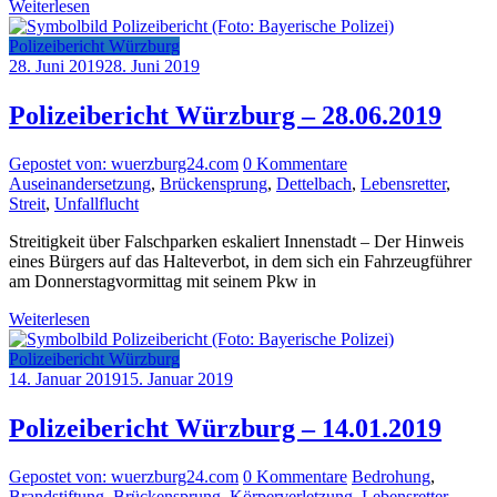
Weiterlesen
Polizeibericht Würzburg
28. Juni 2019
28. Juni 2019
Polizeibericht Würzburg – 28.06.2019
Gepostet von: wuerzburg24.com
0 Kommentare
Auseinandersetzung
,
Brückensprung
,
Dettelbach
,
Lebensretter
,
Streit
,
Unfallflucht
Streitigkeit über Falschparken eskaliert Innenstadt – Der Hinweis
eines Bürgers auf das Halteverbot, in dem sich ein Fahrzeugführer
am Donnerstagvormittag mit seinem Pkw in
Weiterlesen
Polizeibericht Würzburg
14. Januar 2019
15. Januar 2019
Polizeibericht Würzburg – 14.01.2019
Gepostet von: wuerzburg24.com
0 Kommentare
Bedrohung
,
Brandstiftung
,
Brückensprung
,
Körperverletzung
,
Lebensretter
,