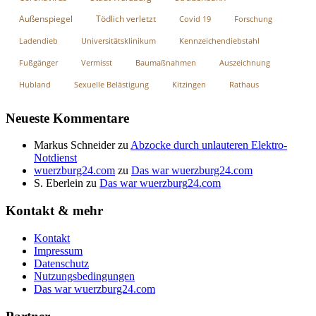
Außenspiegel
Tödlich verletzt
Covid 19
Forschung
Ladendieb
Universitätsklinikum
Kennzeichendiebstahl
Fußgänger
Vermisst
Baumaßnahmen
Auszeichnung
Hubland
Sexuelle Belästigung
Kitzingen
Rathaus
Neueste Kommentare
Markus Schneider
zu
Abzocke durch unlauteren Elektro-
Notdienst
wuerzburg24.com
zu
Das war wuerzburg24.com
S. Eberlein
zu
Das war wuerzburg24.com
Kontakt & mehr
Kontakt
Impressum
Datenschutz
Nutzungsbedingungen
Das war wuerzburg24.com