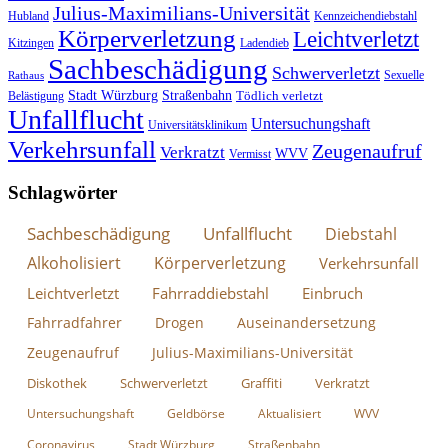
Julius-Maximilians-Universität
Hubland
Kennzeichendiebstahl
Körperverletzung
Leichtverletzt
Kitzingen
Ladendieb
Sachbeschädigung
Schwerverletzt
Sexuelle
Rathaus
Stadt Würzburg
Straßenbahn
Tödlich verletzt
Belästigung
Unfallflucht
Untersuchungshaft
Universitätsklinikum
Verkehrsunfall
Zeugenaufruf
Verkratzt
WVV
Vermisst
Schlagwörter
Sachbeschädigung
Unfallflucht
Diebstahl
Alkoholisiert
Körperverletzung
Verkehrsunfall
Leichtverletzt
Fahrraddiebstahl
Einbruch
Fahrradfahrer
Drogen
Auseinandersetzung
Zeugenaufruf
Julius-Maximilians-Universität
Diskothek
Schwerverletzt
Graffiti
Verkratzt
Untersuchungshaft
Geldbörse
Aktualisiert
WVV
Coronavirus
Stadt Würzburg
Straßenbahn