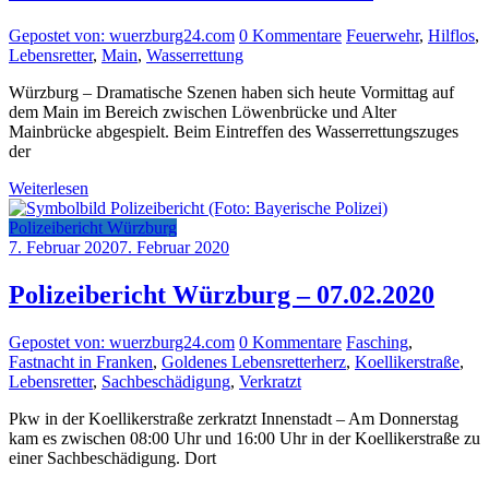
Gepostet von: wuerzburg24.com
0 Kommentare
Feuerwehr
,
Hilflos
,
Lebensretter
,
Main
,
Wasserrettung
Würzburg – Dramatische Szenen haben sich heute Vormittag auf
dem Main im Bereich zwischen Löwenbrücke und Alter
Mainbrücke abgespielt. Beim Eintreffen des Wasserrettungszuges
der
Weiterlesen
Polizeibericht Würzburg
7. Februar 2020
7. Februar 2020
Polizeibericht Würzburg – 07.02.2020
Gepostet von: wuerzburg24.com
0 Kommentare
Fasching
,
Fastnacht in Franken
,
Goldenes Lebensretterherz
,
Koellikerstraße
,
Lebensretter
,
Sachbeschädigung
,
Verkratzt
Pkw in der Koellikerstraße zerkratzt Innenstadt – Am Donnerstag
kam es zwischen 08:00 Uhr und 16:00 Uhr in der Koellikerstraße zu
einer Sachbeschädigung. Dort