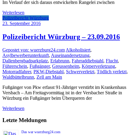
Im Verlauf der sich daraus entwickelten Rangelei zwischen
Weiterlesen
Polizeibericht Würzburg
23. September 2016
Polizeibericht Würzburg – 23.09.2016
Gepostet von: wuerzburg24.com
Alkoholisiert
,
Asylbewerberunterkunft
,
Auseinandersetzung
,
Dallenbergbadparkplatz
,
Erlabrunn
,
Fahrraddiebstahl
,
Flucht
,
Führerschein
,
Fußgänger
,
Greussenheim
,
Körperverletzung
,
Motorradfahrer
,
PKW-Diebstahl
,
Schwerverletzt
,
Tödlich verletzt
,
Waldbüttelbrunn
,
Zell am Main
Fußgänger von Pkw erfasst 91-Jähriger verstirbt im Krankenhaus
Versbach – Am Freitagvormittag ist in der Versbacher Straße in
Würzburg ein Fußgänger beim Überqueren der
Weiterlesen
Letzte Meldungen
Das war wuerzburg24.com