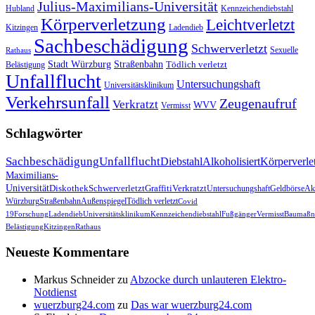
Julius-Maximilians-Universität
Hubland
Kennzeichendiebstahl
Körperverletzung
Leichtverletzt
Kitzingen
Ladendieb
Sachbeschädigung
Schwerverletzt
Sexuelle
Rathaus
Stadt Würzburg
Straßenbahn
Tödlich verletzt
Belästigung
Unfallflucht
Untersuchungshaft
Universitätsklinikum
Verkehrsunfall
Zeugenaufruf
Verkratzt
WVV
Vermisst
Schlagwörter
Sachbeschädigung
Unfallflucht
Diebstahl
Alkoholisiert
Körperverle
Maximilians-
Universität
Diskothek
Schwerverletzt
Graffiti
Verkratzt
Untersuchungshaft
Geldbörse
Akt
Würzburg
Straßenbahn
Außenspiegel
Tödlich verletzt
Covid
19
Forschung
Ladendieb
Universitätsklinikum
Kennzeichendiebstahl
Fußgänger
Vermisst
Baumaßn
Belästigung
Kitzingen
Rathaus
Neueste Kommentare
Markus Schneider
zu
Abzocke durch unlauteren Elektro-
Notdienst
wuerzburg24.com
zu
Das war wuerzburg24.com