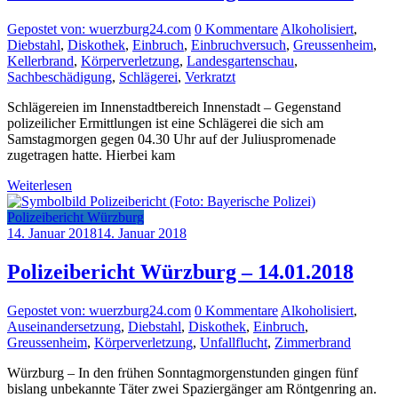
Gepostet von: wuerzburg24.com
0 Kommentare
Alkoholisiert
,
Diebstahl
,
Diskothek
,
Einbruch
,
Einbruchversuch
,
Greussenheim
,
Kellerbrand
,
Körperverletzung
,
Landesgartenschau
,
Sachbeschädigung
,
Schlägerei
,
Verkratzt
Schlägereien im Innenstadtbereich Innenstadt – Gegenstand
polizeilicher Ermittlungen ist eine Schlägerei die sich am
Samstagmorgen gegen 04.30 Uhr auf der Juliuspromenade
zugetragen hatte. Hierbei kam
Weiterlesen
Polizeibericht Würzburg
14. Januar 2018
14. Januar 2018
Polizeibericht Würzburg – 14.01.2018
Gepostet von: wuerzburg24.com
0 Kommentare
Alkoholisiert
,
Auseinandersetzung
,
Diebstahl
,
Diskothek
,
Einbruch
,
Greussenheim
,
Körperverletzung
,
Unfallflucht
,
Zimmerbrand
Würzburg – In den frühen Sonntagmorgenstunden gingen fünf
bislang unbekannte Täter zwei Spaziergänger am Röntgenring an.