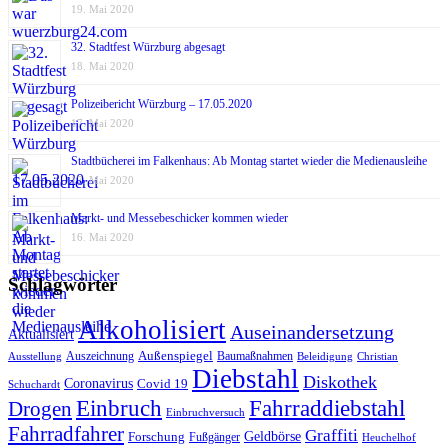
19. Mai 2020
32. Stadtfest Würzburg abgesagt
18. Mai 2020
Polizeibericht Würzburg – 17.05.2020
17. Mai 2020
Stadtbücherei im Falkenhaus: Ab Montag startet wieder die Medienausleihe
17. Mai 2020
Markt- und Messebeschicker kommen wieder
16. Mai 2020
Schlagwörter
Alkoholisiert
Auseinandersetzung
Aktualisiert
Außenspiegel
Auszeichnung
Baumaßnahmen
Ausstellung
Beleidigung
Christian
Diebstahl
Diskothek
Coronavirus
Covid 19
Schuchardt
Fahrraddiebstahl
Einbruch
Drogen
Einbruchversuch
Fahrradfahrer
Graffiti
Geldbörse
Forschung
Fußgänger
Heuchelhof