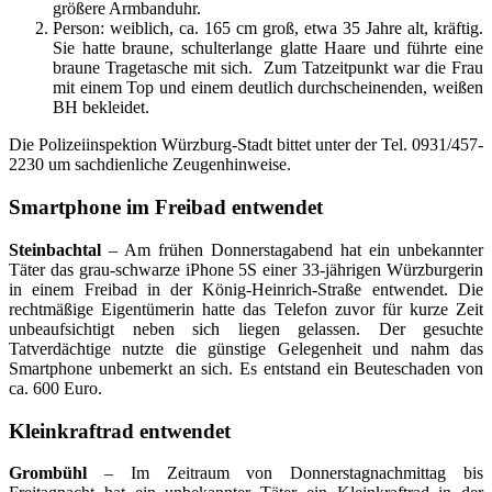
größere Armbanduhr.
Person: weiblich, ca. 165 cm groß, etwa 35 Jahre alt, kräftig.
Sie hatte braune, schulterlange glatte Haare und führte eine
braune Tragetasche mit sich. Zum Tatzeitpunkt war die Frau
mit einem Top und einem deutlich durchscheinenden, weißen
BH bekleidet.
Die Polizeiinspektion Würzburg-Stadt bittet unter der Tel. 0931/457-
2230 um sachdienliche Zeugenhinweise.
Smartphone im Freibad entwendet
Steinbachtal
– Am frühen Donnerstagabend hat ein unbekannter
Täter das grau-schwarze iPhone 5S einer 33-jährigen Würzburgerin
in einem Freibad in der König-Heinrich-Straße entwendet. Die
rechtmäßige Eigentümerin hatte das Telefon zuvor für kurze Zeit
unbeaufsichtigt neben sich liegen gelassen. Der gesuchte
Tatverdächtige nutzte die günstige Gelegenheit und nahm das
Smartphone unbemerkt an sich. Es entstand ein Beuteschaden von
ca. 600 Euro.
Kleinkraftrad entwendet
Grombühl
– Im Zeitraum von Donnerstagnachmittag bis