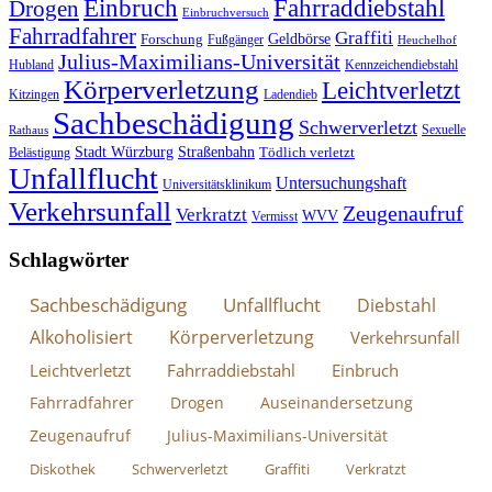
Fahrraddiebstahl
Einbruch
Drogen
Einbruchversuch
Fahrradfahrer
Graffiti
Geldbörse
Forschung
Fußgänger
Heuchelhof
Julius-Maximilians-Universität
Hubland
Kennzeichendiebstahl
Körperverletzung
Leichtverletzt
Kitzingen
Ladendieb
Sachbeschädigung
Schwerverletzt
Sexuelle
Rathaus
Stadt Würzburg
Straßenbahn
Tödlich verletzt
Belästigung
Unfallflucht
Untersuchungshaft
Universitätsklinikum
Verkehrsunfall
Zeugenaufruf
Verkratzt
WVV
Vermisst
Schlagwörter
Sachbeschädigung
Unfallflucht
Diebstahl
Alkoholisiert
Körperverletzung
Verkehrsunfall
Leichtverletzt
Fahrraddiebstahl
Einbruch
Fahrradfahrer
Drogen
Auseinandersetzung
Zeugenaufruf
Julius-Maximilians-Universität
Diskothek
Schwerverletzt
Graffiti
Verkratzt