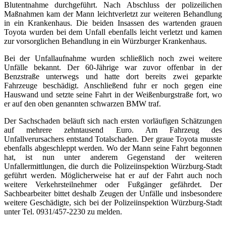
Blutentnahme durchgeführt. Nach Abschluss der polizeilichen
Maßnahmen kam der Mann leichtverletzt zur weiteren Behandlung
in ein Krankenhaus. Die beiden Insassen des wartenden grauen
Toyota wurden bei dem Unfall ebenfalls leicht verletzt und kamen
zur vorsorglichen Behandlung in ein Würzburger Krankenhaus.
Bei der Unfallaufnahme wurden schließlich noch zwei weitere
Unfälle bekannt. Der 60-Jährige war zuvor offenbar in der
Benzstraße unterwegs und hatte dort bereits zwei geparkte
Fahrzeuge beschädigt. Anschließend fuhr er noch gegen eine
Hauswand und setzte seine Fahrt in der Weißenburgstraße fort, wo
er auf den oben genannten schwarzen BMW traf.
Der Sachschaden beläuft sich nach ersten vorläufigen Schätzungen
auf mehrere zehntausend Euro. Am Fahrzeug des
Unfallverursachers entstand Totalschaden. Der graue Toyota musste
ebenfalls abgeschleppt werden. Wo der Mann seine Fahrt begonnen
hat, ist nun unter anderem Gegenstand der weiteren
Unfallermittlungen, die durch die Polizeiinspektion Würzburg-Stadt
geführt werden. Möglicherweise hat er auf der Fahrt auch noch
weitere Verkehrsteilnehmer oder Fußgänger gefährdet. Der
Sachbearbeiter bittet deshalb Zeugen der Unfälle und insbesondere
weitere Geschädigte, sich bei der Polizeiinspektion Würzburg-Stadt
unter Tel. 0931/457-2230 zu melden.