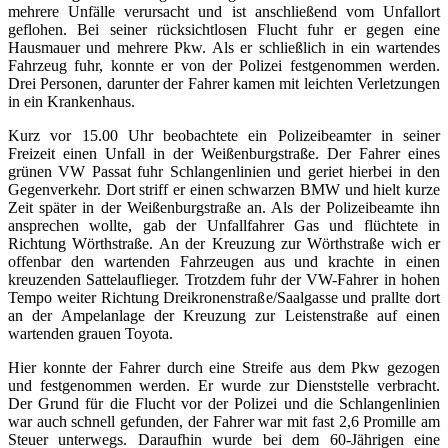
mehrere Unfälle verursacht und ist anschließend vom Unfallort
geflohen. Bei seiner rücksichtlosen Flucht fuhr er gegen eine
Hausmauer und mehrere Pkw. Als er schließlich in ein wartendes
Fahrzeug fuhr, konnte er von der Polizei festgenommen werden.
Drei Personen, darunter der Fahrer kamen mit leichten Verletzungen
in ein Krankenhaus.
Kurz vor 15.00 Uhr beobachtete ein Polizeibeamter in seiner
Freizeit einen Unfall in der Weißenburgstraße. Der Fahrer eines
grünen VW Passat fuhr Schlangenlinien und geriet hierbei in den
Gegenverkehr. Dort striff er einen schwarzen BMW und hielt kurze
Zeit später in der Weißenburgstraße an. Als der Polizeibeamte ihn
ansprechen wollte, gab der Unfallfahrer Gas und flüchtete in
Richtung Wörthstraße. An der Kreuzung zur Wörthstraße wich er
offenbar den wartenden Fahrzeugen aus und krachte in einen
kreuzenden Sattelauflieger. Trotzdem fuhr der VW-Fahrer in hohen
Tempo weiter Richtung Dreikronenstraße/Saalgasse und prallte dort
an der Ampelanlage der Kreuzung zur Leistenstraße auf einen
wartenden grauen Toyota.
Hier konnte der Fahrer durch eine Streife aus dem Pkw gezogen
und festgenommen werden. Er wurde zur Dienststelle verbracht.
Der Grund für die Flucht vor der Polizei und die Schlangenlinien
war auch schnell gefunden, der Fahrer war mit fast 2,6 Promille am
Steuer unterwegs. Daraufhin wurde bei dem 60-Jährigen eine