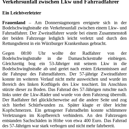
Verkehrsunfall zwischen Lkw und Fahrradfahrer
Ein Leichtverletzter
Frauenland
– Am Donnerstagmorgen ereignete sich in der
Bodelschwinghstraße ein Verkehrsunfall zwischen einem Lkw- und
Fahrradfahrer. Der Zweiradfahrer wurde bei einem Zusammenstoß
der beiden Fahrzeuge lediglich leicht verletzt und durch den
Rettungsdienst in ein Würzburger Krankenhaus gebracht.
Gegen 08:00 Uhr wollte der Radfahrer von der
Bodelschwinghstraße in die Damaschckestraße einbiegen.
Gleichzeitig bog ein 53-Jähriger mit seinem Lkw in die
Bodelschwinghstraße ab und geriet nach ersten Erkenntnissen auf
die Fahrspur des Fahrradfahrers. Der 57-jährige Zweiradfahrer
konnte im weiteren Verlauf nicht mehr ausweichen und wurde im
Bereich des linken Kotflügels des Lkw touchiert. Im Anschluss
stürzte dieser zu Boden. Das Fahrrad des 57-Jährigen rutschte nach
links unter die Lkw-Räder und wurde von dem Fahrzeug überrollt.
Der Radfahrer fiel glücklicherweise auf die andere Seite und zog
sich hierbei Schürfwunden zu. Später klagte er über leichte
Kopfschmerzen. Ein getragener Fahrradhelm konnte schlimmere
Verletzungen im Kopfbereich verhindern. An den Fahrzeugen
entstanden Sachschäden in Höhe von etwa 400 Euro. Das Fahrrad
des 57-Jährigen war stark verbogen und nicht mehr fahrbereit.