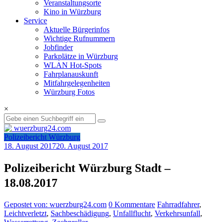
Veranstaltungsorte
Kino in Würzburg
Service
Aktuelle Bürgerinfos
Wichtige Rufnummern
Jobfinder
Parkplätze in Würzburg
WLAN Hot-Spots
Fahrplanauskunft
Mitfahrgelegenheiten
Würzburg Fotos
×
Polizeibericht Würzburg
18. August 2017
20. August 2017
Polizeibericht Würzburg Stadt –
18.08.2017
Gepostet von: wuerzburg24.com
0 Kommentare
Fahrradfahrer
,
Leichtverletzt
,
Sachbeschädigung
,
Unfallflucht
,
Verkehrsunfall
,