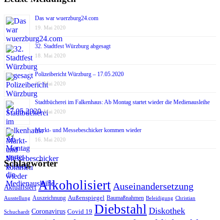
Das war wuerzburg24.com
19. Mai 2020
32. Stadtfest Würzburg abgesagt
18. Mai 2020
Polizeibericht Würzburg – 17.05.2020
17. Mai 2020
Stadtbücherei im Falkenhaus: Ab Montag startet wieder die Medienausleihe
17. Mai 2020
Markt- und Messebeschicker kommen wieder
16. Mai 2020
Schlagwörter
Alkoholisiert
Auseinandersetzung
Aktualisiert
Außenspiegel
Auszeichnung
Baumaßnahmen
Ausstellung
Beleidigung
Christian
Diebstahl
Diskothek
Coronavirus
Covid 19
Schuchardt