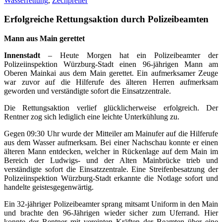
Wasserrettung
,
Zechpreller
Erfolgreiche Rettungsaktion durch Polizeibeamten
Mann aus Main gerettet
Innenstadt
– Heute Morgen hat ein Polizeibeamter der
Polizeiinspektion Würzburg-Stadt einen 96-jährigen Mann am
Oberen Mainkai aus dem Main gerettet. Ein aufmerksamer Zeuge
war zuvor auf die Hilferufe des älteren Herren aufmerksam
geworden und verständigte sofort die Einsatzzentrale.
Die Rettungsaktion verlief glücklicherweise erfolgreich. Der
Rentner zog sich lediglich eine leichte Unterkühlung zu.
Gegen 09:30 Uhr wurde der Mitteiler am Mainufer auf die Hilferufe
aus dem Wasser aufmerksam. Bei einer Nachschau konnte er einen
älteren Mann entdecken, welcher in Rückenlage auf dem Main im
Bereich der Ludwigs- und der Alten Mainbrücke trieb und
verständigte sofort die Einsatzzentrale. Eine Streifenbesatzung der
Polizeiinspektion Würzburg-Stadt erkannte die Notlage sofort und
handelte geistesgegenwärtig.
Ein 32-jähriger Polizeibeamter sprang mitsamt Uniform in den Main
und brachte den 96-Jährigen wieder sicher zum Uferrand. Hier
konnte der Rentner mit vereinten Kräften der Beamten über eine