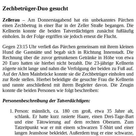
Zechbetrüger-Duo gesucht
Zellerau
– Am Donnerstagabend hat ein unbekanntes Pärchen
einen Zechbetrug in einer Bar in der Zeller Straße begangen. Die
Kellnerin konnte die beiden Tatverdächtigen zunächst fußläufig
einholen. In der Folge ergriffen sie jedoch erneut die Flucht.
Gegen 23:15 Uhr verließ das Pärchen gemeinsam mit ihrem kleinen
Hund die Gaststätte und begab sich in Richtung Innenstadt. Die
Rechnung über die zuvor getrunkenen Getränke in Höhe von etwa
20 Euro hatten sie hierbei nicht bezahlt. Die 23-jährige Kellnerin
zögerte nicht lange und nahm die Verfolgung der beiden zu Fuß auf.
Auf der Alten Mainbrücke konnte sie die Zechbetrüger einholen und
zur Rede stellen. Hierbei beleidigte die gesuchte Frau die Kellnerin
und rannte anschließend mit ihrem Begleiter davon. Die Zeugin
konnte die beiden Personen wie folgt beschreiben:
Personenbeschreibung der Tatverdächtigen:
Person: männlich, ca. 180 cm groß, etwa 35 Jahre alt,
schlank. Er hatte kurz rasierte Haare, einen Drei-Tage-Bart
und eine Tätowierung auf dem rechten Oberarm. Zum
Tatzeitpunkt war er mit einem schwarzen T-Shirt und einer
langen Jeanshose bekleidet. Außerdem trug er eine schwarze,