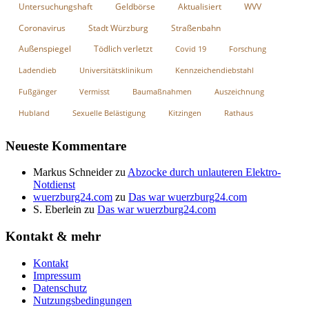
Untersuchungshaft
Geldbörse
Aktualisiert
WVV
Coronavirus
Stadt Würzburg
Straßenbahn
Außenspiegel
Tödlich verletzt
Covid 19
Forschung
Ladendieb
Universitätsklinikum
Kennzeichendiebstahl
Fußgänger
Vermisst
Baumaßnahmen
Auszeichnung
Hubland
Sexuelle Belästigung
Kitzingen
Rathaus
Neueste Kommentare
Markus Schneider
zu
Abzocke durch unlauteren Elektro-
Notdienst
wuerzburg24.com
zu
Das war wuerzburg24.com
S. Eberlein
zu
Das war wuerzburg24.com
Kontakt & mehr
Kontakt
Impressum
Datenschutz
Nutzungsbedingungen