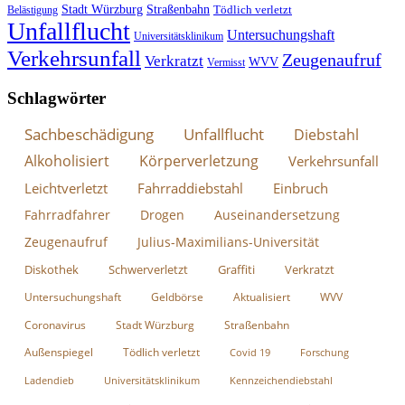
Stadt Würzburg
Straßenbahn
Tödlich verletzt
Belästigung
Unfallflucht
Untersuchungshaft
Universitätsklinikum
Verkehrsunfall
Zeugenaufruf
Verkratzt
WVV
Vermisst
Schlagwörter
Sachbeschädigung
Unfallflucht
Diebstahl
Alkoholisiert
Körperverletzung
Verkehrsunfall
Leichtverletzt
Fahrraddiebstahl
Einbruch
Fahrradfahrer
Drogen
Auseinandersetzung
Zeugenaufruf
Julius-Maximilians-Universität
Diskothek
Schwerverletzt
Graffiti
Verkratzt
Untersuchungshaft
Geldbörse
Aktualisiert
WVV
Coronavirus
Stadt Würzburg
Straßenbahn
Außenspiegel
Tödlich verletzt
Covid 19
Forschung
Ladendieb
Universitätsklinikum
Kennzeichendiebstahl