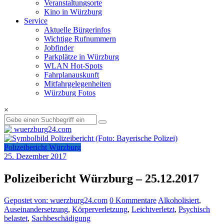
Veranstaltungsorte
Kino in Würzburg
Service
Aktuelle Bürgerinfos
Wichtige Rufnummern
Jobfinder
Parkplätze in Würzburg
WLAN Hot-Spots
Fahrplanauskunft
Mitfahrgelegenheiten
Würzburg Fotos
×
Polizeibericht Würzburg
25. Dezember 2017
Polizeibericht Würzburg – 25.12.2017
Gepostet von: wuerzburg24.com
0 Kommentare
Alkoholisiert
,
Auseinandersetzung
,
Körperverletzung
,
Leichtverletzt
,
Psychisch
belastet
,
Sachbeschädigung