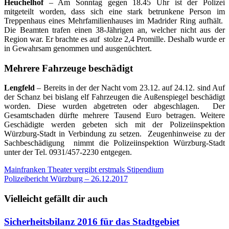
Heuchelhof
– Am Sonntag gegen 18.45 Uhr ist der Polizei
mitgeteilt worden, dass sich eine stark betrunkene Person im
Treppenhaus eines Mehrfamilienhauses im Madrider Ring aufhält.
Die Beamten trafen einen 38-Jährigen an, welcher nicht aus der
Region war. Er brachte es auf stolze 2,4 Promille. Deshalb wurde er
in Gewahrsam genommen und ausgenüchtert.
Mehrere Fahrzeuge beschädigt
Lengfeld
– Bereits in der der Nacht vom 23.12. auf 24.12. sind Auf
der Schanz bei bislang elf Fahrzeugen die Außenspiegel beschädigt
worden. Diese wurden abgetreten oder abgeschlagen. Der
Gesamtschaden dürfte mehrere Tausend Euro betragen. Weitere
Geschädigte werden gebeten sich mit der Polizeiinspektion
Würzburg-Stadt in Verbindung zu setzen. Zeugenhinweise zu der
Sachbeschädigung nimmt die Polizeiinspektion Würzburg-Stadt
unter der Tel. 0931/457-2230 entgegen.
Beitragsnavigation
Mainfranken Theater vergibt erstmals Stipendium
Polizeibericht Würzburg – 26.12.2017
Vielleicht gefällt dir auch
Sicherheitsbilanz 2016 für das Stadtgebiet