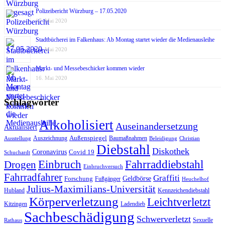
Polizeibericht Würzburg – 17.05.2020
17. Mai 2020
Stadtbücherei im Falkenhaus: Ab Montag startet wieder die Medienausleihe
17. Mai 2020
Markt- und Messebeschicker kommen wieder
16. Mai 2020
Schlagwörter
Alkoholisiert
Auseinandersetzung
Aktualisiert
Außenspiegel
Auszeichnung
Baumaßnahmen
Ausstellung
Beleidigung
Christian
Diebstahl
Diskothek
Coronavirus
Covid 19
Schuchardt
Fahrraddiebstahl
Einbruch
Drogen
Einbruchversuch
Fahrradfahrer
Graffiti
Geldbörse
Forschung
Fußgänger
Heuchelhof
Julius-Maximilians-Universität
Hubland
Kennzeichendiebstahl
Körperverletzung
Leichtverletzt
Kitzingen
Ladendieb
Sachbeschädigung
Schwerverletzt
Sexuelle
Rathaus