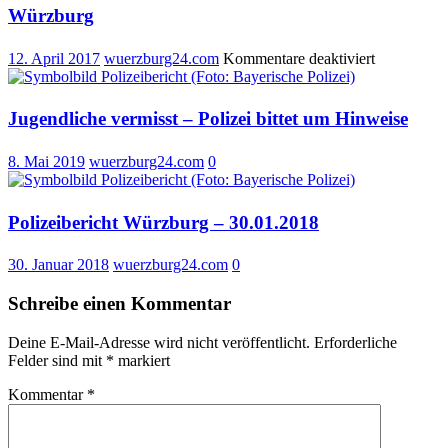
Würzburg
für
12. April 2017
wuerzburg24.com
Kommentare deaktiviert
Sicherheits
2016
für
Jugendliche vermisst – Polizei bittet um Hinweise
das
Stadtgebiet
8. Mai 2019
wuerzburg24.com
0
Würzburg
Polizeibericht Würzburg – 30.01.2018
30. Januar 2018
wuerzburg24.com
0
Schreibe einen Kommentar
Deine E-Mail-Adresse wird nicht veröffentlicht.
Erforderliche
Felder sind mit
*
markiert
Kommentar
*