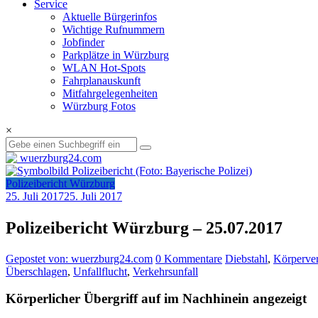
Service
Aktuelle Bürgerinfos
Wichtige Rufnummern
Jobfinder
Parkplätze in Würzburg
WLAN Hot-Spots
Fahrplanauskunft
Mitfahrgelegenheiten
Würzburg Fotos
×
Polizeibericht Würzburg
25. Juli 2017
25. Juli 2017
Polizeibericht Würzburg – 25.07.2017
Gepostet von: wuerzburg24.com
0 Kommentare
Diebstahl
,
Körperver
Überschlagen
,
Unfallflucht
,
Verkehrsunfall
Körperlicher Übergriff auf im Nachhinein angezeigt