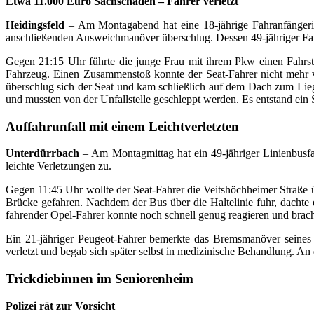
Etwa 11.000 Euro Sachschaden – Fahrer verletzt
Heidingsfeld
– Am Montagabend hat eine 18-jährige Fahranfängerin e
anschließenden Ausweichmanöver überschlug. Dessen 49-jähriger Fahr
Gegen 21:15 Uhr führte die junge Frau mit ihrem Pkw einen Fahrstr
Fahrzeug. Einen Zusammenstoß konnte der Seat-Fahrer nicht mehr v
überschlug sich der Seat und kam schließlich auf dem Dach zum Lie
und mussten von der Unfallstelle geschleppt werden. Es entstand ein
Auffahrunfall mit einem Leichtverletzten
Unterdürrbach
– Am Montagmittag hat ein 49-jähriger Linienbusfah
leichte Verletzungen zu.
Gegen 11:45 Uhr wollte der Seat-Fahrer die Veitshöchheimer Straße 
Brücke gefahren. Nachdem der Bus über die Haltelinie fuhr, dachte 
fahrender Opel-Fahrer konnte noch schnell genug reagieren und brach
Ein 21-jähriger Peugeot-Fahrer bemerkte das Bremsmanöver seines
verletzt und begab sich später selbst in medizinische Behandlung. 
Trickdiebinnen im Seniorenheim
Polizei rät zur Vorsicht