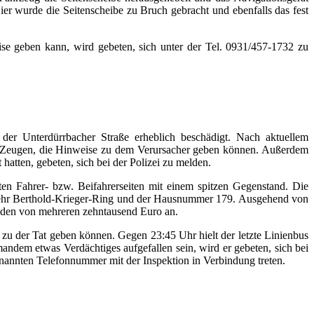
r wurde die Seitenscheibe zu Bruch gebracht und ebenfalls das fest
e geben kann, wird gebeten, sich unter der Tel. 0931/457-1732 zu
er Unterdürrbacher Straße erheblich beschädigt. Nach aktuellem
ch Zeugen, die Hinweise zu dem Verursacher geben können. Außerdem
hatten, gebeten, sich bei der Polizei zu melden.
en Fahrer- bzw. Beifahrerseiten mit einem spitzen Gegenstand. Die
rkehr Berthold-Krieger-Ring und der Hausnummer 179. Ausgehend von
haden von mehreren zehntausend Euro an.
zu der Tat geben können. Gegen 23:45 Uhr hielt der letzte Linienbus
andem etwas Verdächtiges aufgefallen sein, wird er gebeten, sich bei
enannten Telefonnummer mit der Inspektion in Verbindung treten.