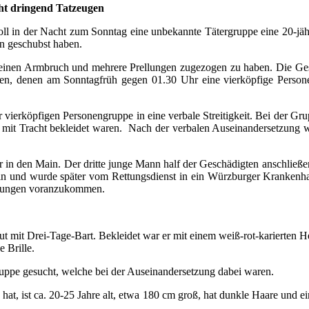
cht dringend Tatzeugen
oll in der Nacht zum Sonntag eine unbekannte Tätergruppe eine 20-jä
in geschubst haben.
ff einen Armbruch und mehrere Prellungen zugezogen zu haben. Die G
eugen, denen am Sonntagfrüh gegen 01.30 Uhr eine vierköpfige Persone
vierköpfigen Personengruppe in eine verbale Streitigkeit. Bei der Gr
er mit Tracht bekleidet waren. Nach der verbalen Auseinandersetzun
r in den Main. Der dritte junge Mann half der Geschädigten anschließ
undin und wurde später vom Rettungsdienst in ein Würzburger Krankenha
ttlungen voranzukommen.
aut mit Drei-Tage-Bart. Bekleidet war er mit einem weiß-rot-karierten
e Brille.
ruppe gesucht, welche bei der Auseinandersetzung dabei waren.
t, ist ca. 20-25 Jahre alt, etwa 180 cm groß, hat dunkle Haare und ei