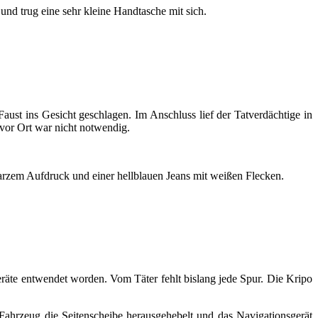
 und trug eine sehr kleine Handtasche mit sich.
aust ins Gesicht geschlagen. Im Anschluss lief der Tatverdächtige in
vor Ort war nicht notwendig.
warzem Aufdruck und einer hellblauen Jeans mit weißen Flecken.
äte entwendet worden. Vom Täter fehlt bislang jede Spur. Die Kripo
ahrzeug die Seitenscheibe herausgehebelt und das Navigationsgerät