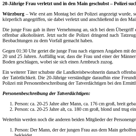
20-Jährige Frau verletzt und in den Main geschubst – Polizei su
Würzburg
– Wie erst am Montag bei der Polizei angezeigt wurde, s
körperlich angegriffen, sie dabei verletzt und anschließend in den Ma
Die junge Frau gab in ihrer Vernehmung an, sich bei dem Übergri
offenbar alkoholisiert. Jetzt sucht die Polizei dringend nach Tatz
Beobachtungen zu dem Vorfall gemacht haben.
Gegen 01:30 Uhr geriet die junge Frau nach eigenen Angaben mit der 
20 und 25 Jahren. Auffällig war, dass die Frau und einer der Männ
Boden geschlagen, wobei sie sich einen Armbruch zuzog.
Ein weiterer Täter schubste die Landkreisbewohnerin danach offenba
der Tatörtlichkeit. Die 20-Jährige verständigte daraufhin eine Fre
Polizei mit Personenbeschreibung der Tatverdächtigen bei den Ermi
Personenbeschreibung der Tatverdächtigen:
Person: ca. 20-25 Jahre alter Mann, ca. 176 cm groß, breit geb
Person: ca. 20-25 Jahre alt, ca. 180 cm groß, blond und trug ein
Weiterhin werden noch die anderen beiden Mitglieder der Personeng
Person: Der Mann, der der jungen Frau aus dem Main geholfen ha
bekleidet.