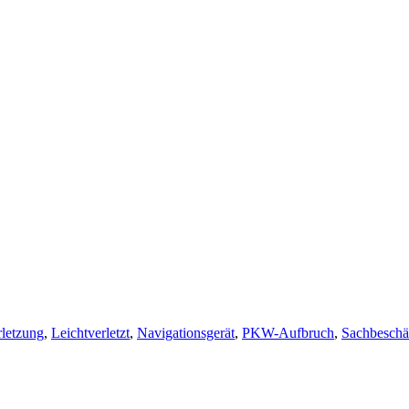
letzung
,
Leichtverletzt
,
Navigationsgerät
,
PKW-Aufbruch
,
Sachbeschä