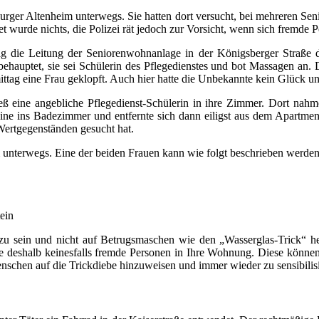
ger Altenheim unterwegs. Sie hatten dort versucht, bei mehreren Se
t wurde nichts, die Polizei rät jedoch zur Vorsicht, wenn sich fremde
 die Leitung der Seniorenwohnanlage in der Königsberger Straße 
behauptet, sie sei Schülerin des Pflegedienstes und bot Massagen an.
ittag eine Frau geklopft. Auch hier hatte die Unbekannte kein Glück un
eß eine angebliche Pflegedienst-Schülerin in ihre Zimmer. Dort nah
lleine ins Badezimmer und entfernte sich dann eiligst aus dem Apartm
Wertgegenständen gesucht hat.
unterwegs. Eine der beiden Frauen kann wie folgt beschrieben werden
tein
h zu sein und nicht auf Betrugsmaschen wie den „Wasserglas-Trick“ he
e deshalb keinesfalls fremde Personen in Ihre Wohnung. Diese könn
nschen auf die Trickdiebe hinzuweisen und immer wieder zu sensibilis