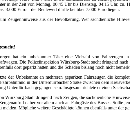
 in der Zeit von Montag, 00:45 Uhr bis Dienstag, 04:15 Uhr, zu. Hie
st 3.000 Euro – der Beutewert dürfte bei über 7.000 Euro liegen.
um Zeugenhinweise aus der Bevölkerung. Wer sachdienliche Hinweis
gesucht!
en hat ein unbekannter Täter eine Vielzahl von Fahrzeugen in d
raftwagen. Die Polizeiinspektion Würzburg-Stadt sucht dringend na
nfalls dort geparkt hatten und die Schäden bislang noch nicht bemerkt 
tzte der Unbekannte an mehreren geparkten Fahrzeugen die komplett
n Fahrbahnrand in der Unterdürrbacher Straße zwischen dem Kreisve
tung Unterdürrbach gegangen sein. Insgesamt richtete er einen Sachsc
ion Würzburg-Stadt dringend nach Zeugen, die sachdienliche Hinweise 
 Zeugenaufruf daher vor allem auch an Fahrgäste des Busses. Sollte jem
zu melden. Mögliche weitere Geschädigte können ebenfalls unter der g