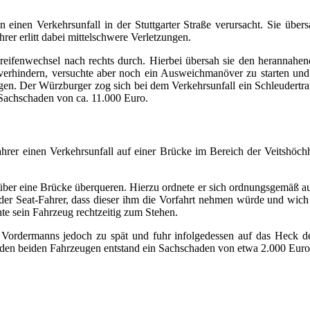
inen Verkehrsunfall in der Stuttgarter Straße verursacht. Sie übers
er erlitt dabei mittelschwere Verletzungen.
eifenwechsel nach rechts durch. Hierbei übersah sie den herannahen
erhindern, versuchte aber noch ein Ausweichmanöver zu starten und f
gen. Der Würzburger zog sich bei dem Verkehrsunfall ein Schleudertr
 Sachschaden von ca. 11.000 Euro.
rer einen Verkehrsunfall auf einer Brücke im Bereich der Veitshöchhe
über eine Brücke überqueren. Hierzu ordnete er sich ordnungsgemäß a
der Seat-Fahrer, dass dieser ihm die Vorfahrt nehmen würde und wich 
te sein Fahrzeug rechtzeitig zum Stehen.
 Vordermanns jedoch zu spät und fuhr infolgedessen auf das Heck 
An den beiden Fahrzeugen entstand ein Sachschaden von etwa 2.000 Eur