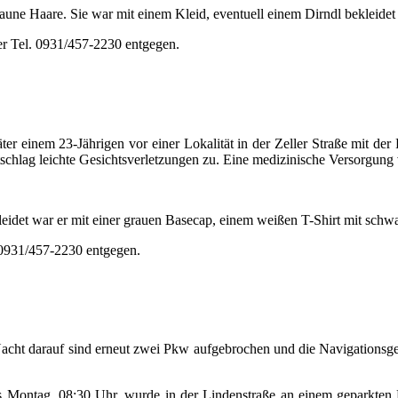
braune Haare. Sie war mit einem Kleid, eventuell einem Dirndl bekleidet
er Tel. 0931/457-2230 entgegen.
einem 23-Jährigen vor einer Lokalität in der Zeller Straße mit der F
chlag leichte Gesichtsverletzungen zu. Eine medizinische Versorgung 
leidet war er mit einer grauen Basecap, einem weißen T-Shirt mit sch
 0931/457-2230 entgegen.
cht darauf sind erneut zwei Pkw aufgebrochen und die Navigationsger
s Montag, 08:30 Uhr, wurde in der Lindenstraße an einem geparkten F