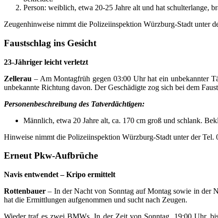
Person: weiblich, etwa 20-25 Jahre alt und hat schulterlange, 
Zeugenhinweise nimmt die Polizeiinspektion Würzburg-Stadt unter d
Faustschlag ins Gesicht
23-Jähriger leicht verletzt
Zellerau
– Am Montagfrüh gegen 03:00 Uhr hat ein unbekannter Täter 
unbekannte Richtung davon. Der Geschädigte zog sich bei dem Fausts
Personenbeschreibung des Tatverdächtigen:
Männlich, etwa 20 Jahre alt, ca. 170 cm groß und schlank. Bek
Hinweise nimmt die Polizeiinspektion Würzburg-Stadt unter der Tel.
Erneut Pkw-Aufbrüche
Navis entwendet – Kripo ermittelt
Rottenbauer
– In der Nacht von Sonntag auf Montag sowie in der Na
hat die Ermittlungen aufgenommen und sucht nach Zeugen.
Wieder traf es zwei BMWs. In der Zeit von Sonntag, 19:00 Uhr, bi