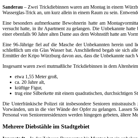
Sanderau
– Zwei Trickdiebinnen waren am Montag in einem Würzbur
Wasserglas-Trick an, um kurz allein in einem Raum zu sein. Entwende
Eine besonders aufmerksame Bewohnerin hatte am Montagvormittag
versucht hatte, in ihr Apartment zu gelangen. Die Unbekannte hatte 
einer ebenfalls 90 Jahre alten Dame aus dem Wohnstift hatte am Vorm
Eine 96-Jährige fiel auf die Masche der Unbekannten herein und li
schließlich um ein Glas Wasser bat. Anschließend begab sie sich a
Ermittler der Kripo Würzburg davon aus, dass die Unbekannte nach 
Insgesamt waren zwei mutmaßliche Trickdiebinnen in dem Altenheim 
etwa 1,55 Meter groß,
ca. 20 Jahre alt,
kräftige Figur,
trug eine Silberkette mit einem quadratischen, durchsichtigen S
Die Unterfränkische Polizei rät insbesondere Senioren misstrauisc
Vorwänden, um in die vier Wände der Opfer zu gelangen. Lassen Si
Personal von Seniorenresidenzen werden hingegen gebeten, ältere Me
Mehrere Diebstähle im Stadtgebiet