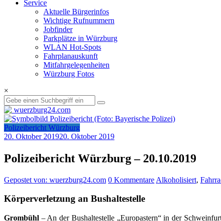
Service
Aktuelle Bürgerinfos
Wichtige Rufnummern
Jobfinder
Parkplätze in Würzburg
WLAN Hot-Spots
Fahrplanauskunft
Mitfahrgelegenheiten
Würzburg Fotos
×
Polizeibericht Würzburg
20. Oktober 2019
20. Oktober 2019
Polizeibericht Würzburg – 20.10.2019
Gepostet von: wuerzburg24.com
0 Kommentare
Alkoholisiert
,
Fahrra
Körperverletzung an Bushaltestelle
Grombühl
– An der Bushaltestelle „Europastern“ in der Schweinfurt