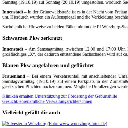
Samstag (19.10.19) auf Sonntag (20.10.19) umgestoßen, wodurch Sac
Innenstadt
– In der Grünewaldstraße ist es in der Nacht vom Freit
um. Hierdurch wurden ein Außenspiegel und die Verkleidung beschäd
Sachdienliche Hinweise zu beiden Fällen nimmt die PI Würzburg-Stad
Schwarzen Pkw zerkratzt
Innenstadt
– Am Samstagmittag, zwischen 12:00 und 17:00 Uhr, ha
großflächiges „X“, der dadurch entstandene Sachschaden wird auf ca
Blauen Pkw angefahren und geflüchtet
Frauenland
– Bei einem Verkehrsunfall mit anschließender Unfa
Samstagvormittag (19.10.19) auf einem Parkplatz in der Zürnstraß
gesetzlichen Pflichten nachzukommen. Mögliche Unfallzeugen werden 
Beitragsnavigation
Kliniken erhalten Unterstützung zur Förderung der Geburtshilfe
Gesucht: ehrenamtliche Verwaltungsrichter/-innen
Vielleicht gefällt dir auch