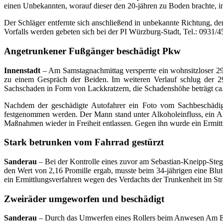
einen Unbekannten, worauf dieser den 20-jähren zu Boden brachte, in
Der Schläger entfernte sich anschließend in unbekannte Richtung, d
Vorfalls werden gebeten sich bei der PI Würzburg-Stadt, Tel.: 0931/
Angetrunkener Fußgänger beschädigt Pkw
Innenstadt
– Am Samstagnachmittag versperrte ein wohnsitzloser 29
zu einem Gespräch der Beiden. Im weiteren Verlauf schlug der 29
Sachschaden in Form von Lackkratzern, die Schadenshöhe beträgt ca
Nachdem der geschädigte Autofahrer ein Foto vom Sachbeschädiger 
festgenommen werden. Der Mann stand unter Alkoholeinfluss, ein Al
Maßnahmen wieder in Freiheit entlassen. Gegen ihn wurde ein Ermitt
Stark betrunken vom Fahrrad gestürzt
Sanderau
– Bei der Kontrolle eines zuvor am Sebastian-Kneipp-Steg 
den Wert von 2,16 Promille ergab, musste beim 34-jährigen eine Bl
ein Ermittlungsverfahren wegen des Verdachts der Trunkenheit im Str
Zweiräder umgeworfen und beschädigt
Sanderau
– Durch das Umwerfen eines Rollers beim Anwesen Am Exerz