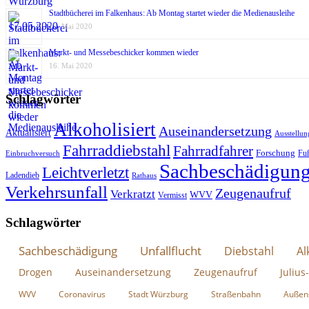
Stadtbücherei im Falkenhaus: Ab Montag startet wieder die Medienausleihe
17. Mai 2020
Markt- und Messebeschicker kommen wieder
16. Mai 2020
Schlagwörter
Alkoholisiert
Auseinandersetzung
Aktualisiert
Ausstellun
Fahrraddiebstahl
Fahrradfahrer
Forschung
Fu
Einbruchversuch
Sachbeschädigun
Leichtverletzt
Ladendieb
Rathaus
Verkehrsunfall
Zeugenaufruf
Verkratzt
WVV
Vermisst
Schlagwörter
Sachbeschädigung
Unfallflucht
Diebstahl
Al
Drogen
Auseinandersetzung
Zeugenaufruf
Julius
WVV
Coronavirus
Stadt Würzburg
Straßenbahn
Außen