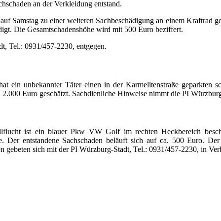
hschaden an der Verkleidung entstand.
ag auf Samstag zu einer weiteren Sachbeschädigung an einem Kraftrad 
igt. Die Gesamtschadenshöhe wird mit 500 Euro beziffert.
t, Tel.: 0931/457-2230, entgegen.
t ein unbekannter Täter einen in der Karmelitenstraße geparkten s
. 2.000 Euro geschätzt. Sachdienliche Hinweise nimmt die PI Würzburg
llflucht ist ein blauer Pkw VW Golf im rechten Heckbereich besc
e. Der entstandene Sachschaden beläuft sich auf ca. 500 Euro. Der
gebeten sich mit der PI Würzburg-Stadt, Tel.: 0931/457-2230, in Ver