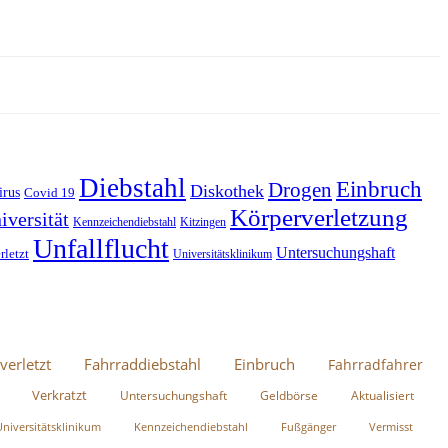
Diebstahl
Einbruch
Drogen
Diskothek
irus
Covid 19
Körperverletzung
iversität
Kennzeichendiebstahl
Kitzingen
Unfallflucht
Untersuchungshaft
rletzt
Universitätsklinikum
verletzt
Fahrraddiebstahl
Einbruch
Fahrradfahrer
Verkratzt
Untersuchungshaft
Geldbörse
Aktualisiert
Universitätsklinikum
Kennzeichendiebstahl
Fußgänger
Vermisst