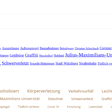
Außenspiegel
Coronav
Auszeichnung
Baumaßnahmen
g
Beleidigung
Christian Schuchardt
Julius-Maximilians-Un
Graffiti
Geldbörse
ßgänger
Hubland
Heuchelhof
g
Schwerverletzt
Stadt Würzburg
Straßenbahn
Tödlich ve
Sexuelle Belästigung
koholisiert
Körperverletzung
Verkehrsunfall
Leicht
-Maximilians-Universität
Diskothek
Schwerverletzt
Graffiti
spiegel
Tödlich verletzt
Covid 19
Forschung
Ladendieb