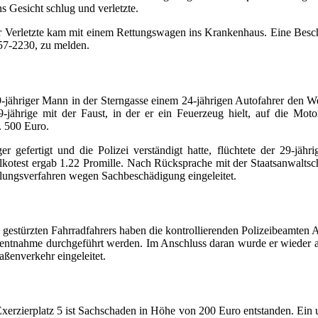
s Gesicht schlug und verletzte.
er Verletzte kam mit einem Rettungswagen ins Krankenhaus. Eine Beschr
457-2230, zu melden.
-jähriger Mann in der Sterngasse einem 24-jährigen Autofahrer den W
-jährige mit der Faust, in der er ein Feuerzeug hielt, auf die Mot
. 500 Euro.
gefertigt und die Polizei verständigt hatte, flüchtete der 29-jähri
kotest ergab 1.22 Promille. Nach Rücksprache mit der Staatsanwaltsch
lungsverfahren wegen Sachbeschädigung eingeleitet.
gestürzten Fahrradfahrers haben die kontrollierenden Polizeibeamten Al
utentnahme durchgeführt werden. Im Anschluss daran wurde er wieder
aßenverkehr eingeleitet.
ierplatz 5 ist Sachschaden in Höhe von 200 Euro entstanden. Ein unb