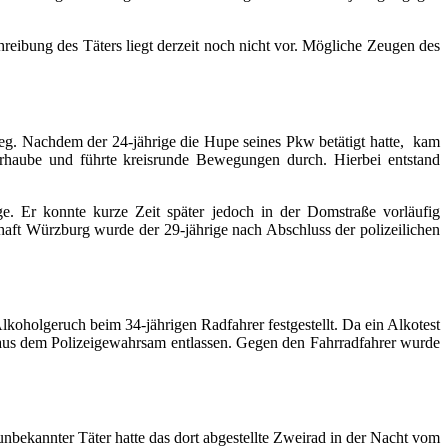
eibung des Täters liegt derzeit noch nicht vor. Mögliche Zeugen des
eg. Nachdem der 24-jährige die Hupe seines Pkw betätigt hatte, kam
orhaube und führte kreisrunde Bewegungen durch. Hierbei entstand
ge. Er konnte kurze Zeit später jedoch in der Domstraße vorläufig
aft Würzburg wurde der 29-jährige nach Abschluss der polizeilichen
koholgeruch beim 34-jährigen Radfahrer festgestellt. Da ein Alkotest
 aus dem Polizeigewahrsam entlassen. Gegen den Fahrradfahrer wurde
ekannter Täter hatte das dort abgestellte Zweirad in der Nacht vom