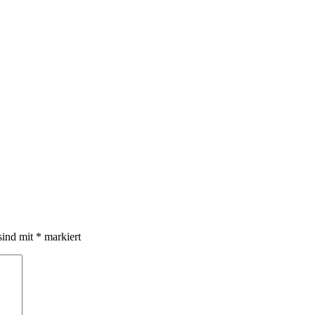
ibericht
burg
.2016
sind mit
*
markiert