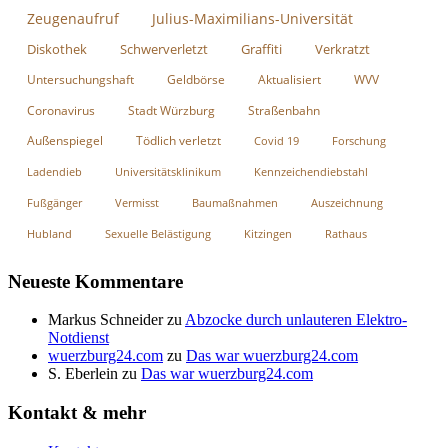
Zeugenaufruf
Julius-Maximilians-Universität
Diskothek
Schwerverletzt
Graffiti
Verkratzt
Untersuchungshaft
Geldbörse
Aktualisiert
WVV
Coronavirus
Stadt Würzburg
Straßenbahn
Außenspiegel
Tödlich verletzt
Covid 19
Forschung
Ladendieb
Universitätsklinikum
Kennzeichendiebstahl
Fußgänger
Vermisst
Baumaßnahmen
Auszeichnung
Hubland
Sexuelle Belästigung
Kitzingen
Rathaus
Neueste Kommentare
Markus Schneider
zu
Abzocke durch unlauteren Elektro-
Notdienst
wuerzburg24.com
zu
Das war wuerzburg24.com
S. Eberlein
zu
Das war wuerzburg24.com
Kontakt & mehr