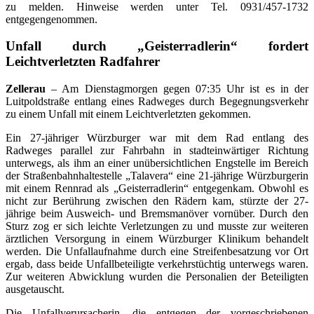
zu melden. Hinweise werden unter Tel. 0931/457-1732
entgegengenommen.
Unfall durch „Geisterradlerin“ fordert
Leichtverletzten Radfahrer
Zellerau
– Am Dienstagmorgen gegen 07:35 Uhr ist es in der
Luitpoldstraße entlang eines Radweges durch Begegnungsverkehr
zu einem Unfall mit einem Leichtverletzten gekommen.
Ein 27-jähriger Würzburger war mit dem Rad entlang des
Radweges parallel zur Fahrbahn in stadteinwärtiger Richtung
unterwegs, als ihm an einer unübersichtlichen Engstelle im Bereich
der Straßenbahnhaltestelle „Talavera“ eine 21-jährige Würzburgerin
mit einem Rennrad als „Geisterradlerin“ entgegenkam. Obwohl es
nicht zur Berührung zwischen den Rädern kam, stürzte der 27-
jährige beim Ausweich- und Bremsmanöver vornüber. Durch den
Sturz zog er sich leichte Verletzungen zu und musste zur weiteren
ärztlichen Versorgung in einem Würzburger Klinikum behandelt
werden. Die Unfallaufnahme durch eine Streifenbesatzung vor Ort
ergab, dass beide Unfallbeteiligte verkehrstüchtig unterwegs waren.
Zur weiteren Abwicklung wurden die Personalien der Beteiligten
ausgetauscht.
Die Unfallverursacherin, die entgegen der vorgeschriebenen