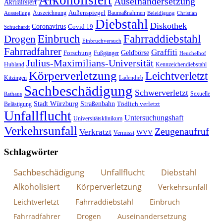
Auseinandersetzung
Aktualisiert
Außenspiegel
Auszeichnung
Baumaßnahmen
Ausstellung
Beleidigung
Christian
Diebstahl
Diskothek
Coronavirus
Covid 19
Schuchardt
Fahrraddiebstahl
Einbruch
Drogen
Einbruchversuch
Fahrradfahrer
Graffiti
Geldbörse
Forschung
Fußgänger
Heuchelhof
Julius-Maximilians-Universität
Hubland
Kennzeichendiebstahl
Körperverletzung
Leichtverletzt
Kitzingen
Ladendieb
Sachbeschädigung
Schwerverletzt
Sexuelle
Rathaus
Stadt Würzburg
Straßenbahn
Tödlich verletzt
Belästigung
Unfallflucht
Untersuchungshaft
Universitätsklinikum
Verkehrsunfall
Zeugenaufruf
Verkratzt
WVV
Vermisst
Schlagwörter
Sachbeschädigung
Unfallflucht
Diebstahl
Alkoholisiert
Körperverletzung
Verkehrsunfall
Leichtverletzt
Fahrraddiebstahl
Einbruch
Fahrradfahrer
Drogen
Auseinandersetzung