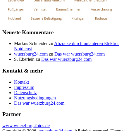
Ladendieb
Universitätsklinikum
Kennzeichendiebstahl
Fußgänger
Vermisst
Baumaßnahmen
Auszeichnung
Hubland
Sexuelle Belästigung
Kitzingen
Rathaus
Neueste Kommentare
Markus Schneider
zu
Abzocke durch unlauteren Elektro-
Notdienst
wuerzburg24.com
zu
Das war wuerzburg24.com
S. Eberlein
zu
Das war wuerzburg24.com
Kontakt & mehr
Kontakt
Impressum
Datenschutz
Nutzungsbedingungen
Das war wuerzburg24.com
Partner
www.wuerzburg-fotos.de
Copyright © 2026
wuerzburg24.com
. All rights reserved. Theme: