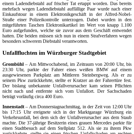
einem Ladendiebstahl auf frischer Tat ertappt worden. Das bereits
mehrfach wegen Ladendiebstahl auffällige Paar wurde nach einer
Einkaufstour in einem Elektronikgeschäft in der Alfred-Nobel-
Straße einer Polizeikontrolle unterzogen. Dabei wurden in den
mitgeführten Taschen Elektronikartikel im Wert von knapp 1.100
Euro aufgefunden, welche sie zuvor aus dem Geschäft entwendet
hatten. Die beiden müssen sich nun in einem Strafverfahren wegen
besonders schwerem Diebstahl verantworten.
Unfallfluchten im Würzburger Stadtgebiet
Grombühl
– Am Mittwochabend, im Zeitraum von 20:00 Uhr, bis
23:30 Uhr, parkte der Fahrer eines weißen BMW auf einem
ausgewiesenen Parkplatz am Mittleren Steinbergweg. Als er zu
seinem Pkw zurückkehrte, stellte er Kratzer an der Fahrertüre fest.
Der bislang unbekannte Unfallverursacher kam seinen Pflichten
nicht nach und entfernte sich vom Unfallort. Der Sachschaden
beträgt vorläufig circa 400 Euro.
Innenstadt
– Am Donnerstagnachmittag, in der Zeit von 12:00 Uhr
bis 17:15 Uhr ereignete sich in der Marktgarage Würzburg ein
Verkehrsunfall, bei dem sich der Unfallverursacher aus dem Staub
machte. Die 37-jährige Besitzerin eines grauen Mercedes parkte für
einen Stadtbesuch auf dem Stellplatz 512. Als sie zu ihrem Pkw
zurückkehrte, stellte sie einen frischen Unfallschaden am rechten