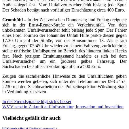
Außenspiegel fest. Vom Unfallverursacher fehlt bislang jede Spur.
Der Schaden beträgt nach vorläufiger Einschätzung circa 400 Euro.
Grombühl
– In der Zeit zwischen Donnerstag und Freitag ereignete
sich in der Ernst-Reuter-Straße ein Verkehrsunfall. Von dem
unbekannten Unfallverursacher fehlt bislang jede Spur. Der Fahrer
eines Ford Tourneo der Johanniter-Unfall-Hilfe parkte diesen gegen
17:30 Uhr auf der Straße, vor der Hausnummer 13. Als er am
Freitag, gegen 05:45 Uhr wieder zu seinem Fahrzeug zurückkehrte,
stellte er frische Unfallspuren im Bereich des hinteren linken Hecks
fest. Nach jetzigem Ermittlungsstand handelte es sich bei dem
Unfallverursacher um ein größeres gelbes Fahrzeug. Der
Sachschaden beläuft sich vorläufig auf circa 500 Euro.
Zeugen die sachdienliche Hinweise zu den Unfallfluchten geben
können werden gebeten, sich unter der Telefonnummer 0931/457-
2230 mit den Sachbearbeitern der Polizeiinspektion Würzburg-Stadt
in Verbindung zu setzen.
Beitragsnavigation
In der Fremdsprache lügt sich’s besser
WVV setzt in Zukunft auf Infrastruktur, Innovation und Investition
Vielleicht gefällt dir auch