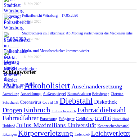
18. Mai 2020
Polizeibericht Würzburg – 17.05.2020
17. Mai 2020
Stadtbücherei im Falkenhaus: Ab Montag startet wieder die Medienausleihe
17. Mai 2020
Markt- und Messebeschicker kommen wieder
16. Mai 2020
Schlagwörter
Alkoholisiert
Auseinandersetzung
Aktualisiert
Außenspiegel
Auszeichnung
Baumaßnahmen
Ausstellung
Beleidigung
Christian
Diebstahl
Diskothek
Coronavirus
Covid 19
Schuchardt
Fahrraddiebstahl
Einbruch
Drogen
Einbruchversuch
Fahrradfahrer
Graffiti
Geldbörse
Forschung
Fußgänger
Heuchelhof
Julius-Maximilians-Universität
Hubland
Kennzeichendiebstahl
Körperverletzung
Leichtverletzt
Kitzingen
Ladendieb