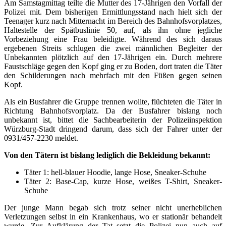
Am Samstagmittag teilte die Mutter des 17-Jährigen den Vorfall der
Polizei mit. Dem bisherigen Ermittlungsstand nach hielt sich der
Teenager kurz nach Mitternacht im Bereich des Bahnhofsvorplatzes,
Haltestelle der Spätbuslinie 50, auf, als ihn ohne jegliche
Vorbeziehung eine Frau beleidigte. Während des sich daraus
ergebenen Streits schlugen die zwei männlichen Begleiter der
Unbekannten plötzlich auf den 17-Jährigen ein. Durch mehrere
Faustschläge gegen den Kopf ging er zu Boden, dort traten die Täter
den Schilderungen nach mehrfach mit den Füßen gegen seinen
Kopf.
Als ein Busfahrer die Gruppe trennen wollte, flüchteten die Täter in
Richtung Bahnhofsvorplatz. Da der Busfahrer bislang noch
unbekannt ist, bittet die Sachbearbeiterin der Polizeiinspektion
Würzburg-Stadt dringend darum, dass sich der Fahrer unter der
0931/457-2230 meldet.
Von den Tätern ist bislang lediglich die Bekleidung bekannt:
Täter 1: hell-blauer Hoodie, lange Hose, Sneaker-Schuhe
Täter 2: Base-Cap, kurze Hose, weißes T-Shirt, Sneaker-
Schuhe
Der junge Mann begab sich trotz seiner nicht unerheblichen
Verletzungen selbst in ein Krankenhaus, wo er stationär behandelt
wurde. Zur Aufklärung der Tat setzt die Polizei nun auch auf