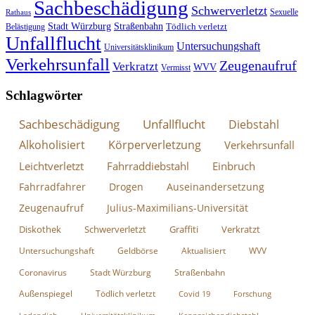
Sachbeschädigung
Schwerverletzt
Sexuelle
Rathaus
Stadt Würzburg
Straßenbahn
Tödlich verletzt
Belästigung
Unfallflucht
Untersuchungshaft
Universitätsklinikum
Verkehrsunfall
Zeugenaufruf
Verkratzt
WVV
Vermisst
Schlagwörter
Sachbeschädigung
Unfallflucht
Diebstahl
Alkoholisiert
Körperverletzung
Verkehrsunfall
Leichtverletzt
Fahrraddiebstahl
Einbruch
Fahrradfahrer
Drogen
Auseinandersetzung
Zeugenaufruf
Julius-Maximilians-Universität
Diskothek
Schwerverletzt
Graffiti
Verkratzt
Untersuchungshaft
Geldbörse
Aktualisiert
WVV
Coronavirus
Stadt Würzburg
Straßenbahn
Außenspiegel
Tödlich verletzt
Covid 19
Forschung