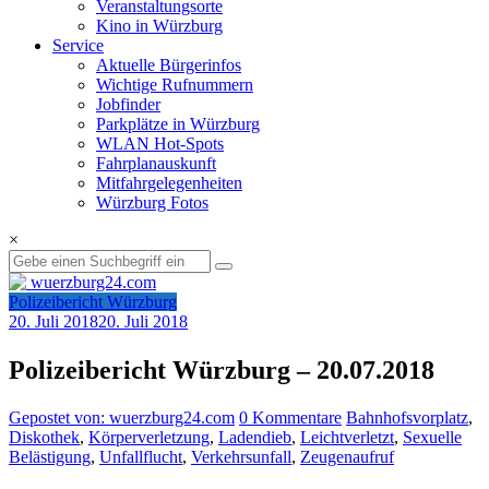
Veranstaltungsorte
Kino in Würzburg
Service
Aktuelle Bürgerinfos
Wichtige Rufnummern
Jobfinder
Parkplätze in Würzburg
WLAN Hot-Spots
Fahrplanauskunft
Mitfahrgelegenheiten
Würzburg Fotos
×
Polizeibericht Würzburg
20. Juli 2018
20. Juli 2018
Polizeibericht Würzburg – 20.07.2018
Gepostet von: wuerzburg24.com
0 Kommentare
Bahnhofsvorplatz
,
Diskothek
,
Körperverletzung
,
Ladendieb
,
Leichtverletzt
,
Sexuelle
Belästigung
,
Unfallflucht
,
Verkehrsunfall
,
Zeugenaufruf