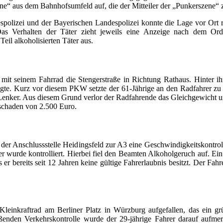
hsene“ aus dem Bahnhofsumfeld auf, die der Mitteiler der „Punkerszene“
lizei und der Bayerischen Landespolizei konnte die Lage vor Ort ra
 Das Verhalten der Täter zieht jeweils eine Anzeige nach dem Ord
il alkoholisierten Täter aus.
mit seinem Fahrrad die Stengerstraße in Richtung Rathaus. Hinter i
ngte. Kurz vor diesem PKW setzte der 61-Jährige an den Radfahrer zu
enker. Aus diesem Grund verlor der Radfahrende das Gleichgewicht u
hschaden von 2.500 Euro.
er Anschlussstelle Heidingsfeld zur A3 eine Geschwindigkeitskontrol
 wurde kontrolliert. Hierbei fiel den Beamten Alkoholgeruch auf. Ein 
er bereits seit 12 Jahren keine gültige Fahrerlaubnis besitzt. Der Fa
leinkraftrad am Berliner Platz in Würzburg aufgefallen, das ein gr
eßenden Verkehrskontrolle wurde der 29-jährige Fahrer darauf aufmer