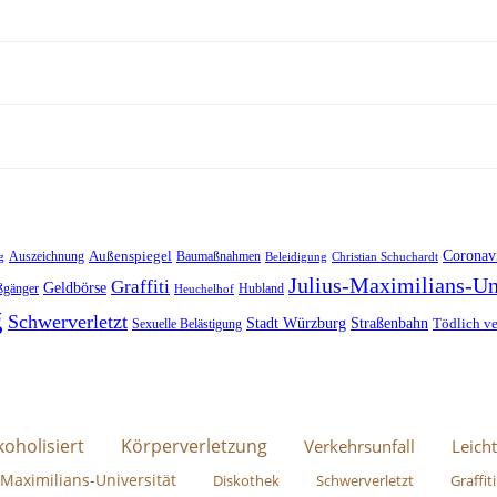
Außenspiegel
Coronav
Auszeichnung
Baumaßnahmen
g
Beleidigung
Christian Schuchardt
Julius-Maximilians-Un
Graffiti
Geldbörse
ßgänger
Hubland
Heuchelhof
g
Schwerverletzt
Stadt Würzburg
Straßenbahn
Tödlich ve
Sexuelle Belästigung
koholisiert
Körperverletzung
Verkehrsunfall
Leicht
-Maximilians-Universität
Diskothek
Schwerverletzt
Graffiti