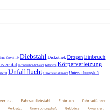
Diebstahl
Einbruch
Drogen
Diskothek
irus
Covid 19
Körperverletzung
iversität
Kennzeichendiebstahl
Kitzingen
Unfallflucht
Untersuchungshaft
rletzt
Universitätsklinikum
verletzt
Fahrraddiebstahl
Einbruch
Fahrradfahrer
Verkratzt
Untersuchungshaft
Geldbörse
Aktualisiert