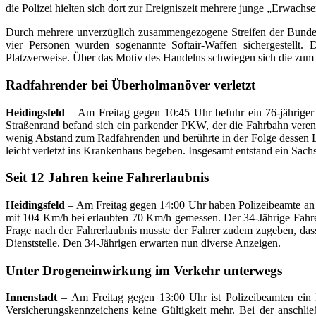
die Polizei hielten sich dort zur Ereigniszeit mehrere junge „Erwac
Durch mehrere unverzüglich zusammengezogene Streifen der Bundespo
vier Personen wurden sogenannte Softair-Waffen sichergestellt.
Platzverweise. Über das Motiv des Handelns schwiegen sich die zum Te
Radfahrender bei Überholmanöver verletzt
Heidingsfeld
– Am Freitag gegen 10:45 Uhr befuhr ein 76-jähriger 
Straßenrand befand sich ein parkender PKW, der die Fahrbahn vere
wenig Abstand zum Radfahrenden und berührte in der Folge dessen L
leicht verletzt ins Krankenhaus begeben. Insgesamt entstand ein Sac
Seit 12 Jahren keine Fahrerlaubnis
Heidingsfeld
– Am Freitag gegen 14:00 Uhr haben Polizeibeamte an d
mit 104 Km/h bei erlaubten 70 Km/h gemessen. Der 34-Jährige Fahrer
Frage nach der Fahrerlaubnis musste der Fahrer zudem zugeben, dass 
Dienststelle. Den 34-Jährigen erwarten nun diverse Anzeigen.
Unter Drogeneinwirkung im Verkehr unterwegs
Innenstadt
– Am Freitag gegen 13:00 Uhr ist Polizeibeamten ein K
Versicherungskennzeichens keine Gültigkeit mehr. Bei der anschli