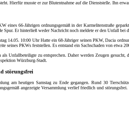
teht. Hierfür musste er zur Blutentnahme auf die Dienststelle. Ihn erw
W eines 66-Jährigen ordnungsgemäß in der Karmelitenstraße geparkt.
 Spur. Er hinterließ weder Nachricht noch meldete er den Unfall bei de
tag 14.05. 10:00 Uhr Hatte ein 68-Jähriger seinen PKW, Dacia ordnu
Seite seines PKWs feststellen. Es entstand ein Sachschaden von etwa 2
hten als Unfallbeteiligte zu entsprechen. Daher werden Zeugen gesucht
inspektion Würzburg-Stadt.
d störungsfrei
mlung am heutigen Samstag zu Ende gegangen. Rund 30 Tierschütz
ungsgemäß angezeigte Versammlung verlief friedlich und störungsfrei