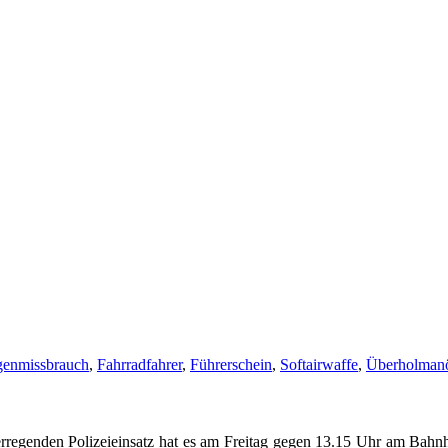
enmissbrauch
,
Fahrradfahrer
,
Führerschein
,
Softairwaffe
,
Überholman
erregenden Polizeieinsatz hat es am Freitag gegen 13.15 Uhr am Bahn