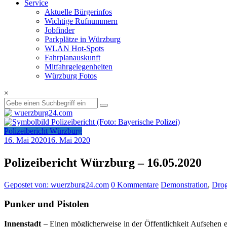
Service
Aktuelle Bürgerinfos
Wichtige Rufnummern
Jobfinder
Parkplätze in Würzburg
WLAN Hot-Spots
Fahrplanauskunft
Mitfahrgelegenheiten
Würzburg Fotos
×
Polizeibericht Würzburg
16. Mai 2020
16. Mai 2020
Polizeibericht Würzburg – 16.05.2020
Gepostet von: wuerzburg24.com
0 Kommentare
Demonstration
,
Drog
Punker und Pistolen
Innenstadt
– Einen möglicherweise in der Öffentlichkeit Aufsehen 