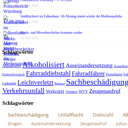
17. Mai 2020
Stadtbücherei im Falkenhaus: Ab Montag startet wieder die Medienausleihe
17. Mai 2020
Markt- und Messebeschicker kommen wieder
16. Mai 2020
Schlagwörter
Alkoholisiert
Auseinandersetzung
Aktualisiert
Ausstellun
Fahrraddiebstahl
Fahrradfahrer
Forschung
Fu
Einbruchversuch
Sachbeschädigun
Leichtverletzt
Ladendieb
Rathaus
Verkehrsunfall
Zeugenaufruf
Verkratzt
WVV
Vermisst
Schlagwörter
Sachbeschädigung
Unfallflucht
Diebstahl
Al
Drogen
Auseinandersetzung
Zeugenaufruf
Julius