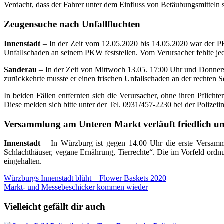
Verdacht, dass der Fahrer unter dem Einfluss von Betäubungsmitteln s
Zeugensuche nach Unfallfluchten
Innenstadt
– In der Zeit vom 12.05.2020 bis 14.05.2020 war der PK
Unfallschaden an seinem PKW feststellen. Vom Verursacher fehlte jede
Sanderau
– In der Zeit von Mittwoch 13.05. 17:00 Uhr und Donners
zurückkehrte musste er einen frischen Unfallschaden an der rechten 
In beiden Fällen entfernten sich die Verursacher, ohne ihren Pflic
Diese melden sich bitte unter der Tel. 0931/457-2230 bei der Polizei
Versammlung am Unteren Markt verläuft friedlich un
Innenstadt
– In Würzburg ist gegen 14.00 Uhr die erste Versam
Schlachthäuser, vegane Ernährung, Tierrechte“. Die im Vorfeld ordn
eingehalten.
Beitragsnavigation
Würzburgs Innenstadt blüht – Flower Baskets 2020
Markt- und Messebeschicker kommen wieder
Vielleicht gefällt dir auch