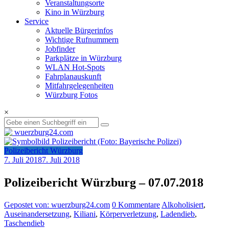
Veranstaltungsorte
Kino in Würzburg
Service
Aktuelle Bürgerinfos
Wichtige Rufnummern
Jobfinder
Parkplätze in Würzburg
WLAN Hot-Spots
Fahrplanauskunft
Mitfahrgelegenheiten
Würzburg Fotos
×
Polizeibericht Würzburg
7. Juli 2018
7. Juli 2018
Polizeibericht Würzburg – 07.07.2018
Gepostet von: wuerzburg24.com
0 Kommentare
Alkoholisiert
,
Auseinandersetzung
,
Kiliani
,
Körperverletzung
,
Ladendieb
,
Taschendieb