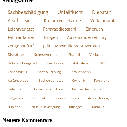
Schlagwörter
Sachbeschädigung
Unfallflucht
Diebstahl
Alkoholisiert
Körperverletzung
Verkehrsunfall
Leichtverletzt
Fahrraddiebstahl
Einbruch
Fahrradfahrer
Drogen
Auseinandersetzung
Zeugenaufruf
Julius-Maximilians-Universität
Diskothek
Schwerverletzt
Graffiti
Verkratzt
Untersuchungshaft
Geldbörse
Aktualisiert
WVV
Coronavirus
Stadt Würzburg
Straßenbahn
Außenspiegel
Tödlich verletzt
Covid 19
Forschung
Ladendieb
Universitätsklinikum
Kennzeichendiebstahl
Fußgänger
Vermisst
Baumaßnahmen
Auszeichnung
Hubland
Sexuelle Belästigung
Kitzingen
Rathaus
Neueste Kommentare