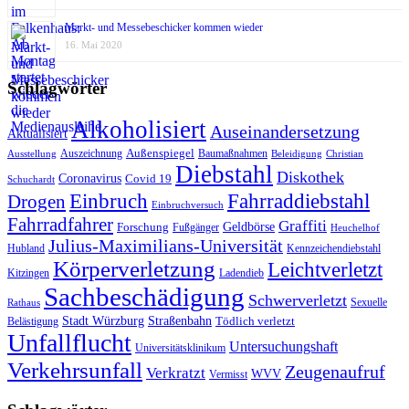
Markt- und Messebeschicker kommen wieder
16. Mai 2020
Schlagwörter
Alkoholisiert
Auseinandersetzung
Aktualisiert
Außenspiegel
Auszeichnung
Baumaßnahmen
Ausstellung
Beleidigung
Christian
Diebstahl
Diskothek
Coronavirus
Covid 19
Schuchardt
Fahrraddiebstahl
Einbruch
Drogen
Einbruchversuch
Fahrradfahrer
Graffiti
Geldbörse
Forschung
Fußgänger
Heuchelhof
Julius-Maximilians-Universität
Hubland
Kennzeichendiebstahl
Körperverletzung
Leichtverletzt
Kitzingen
Ladendieb
Sachbeschädigung
Schwerverletzt
Sexuelle
Rathaus
Stadt Würzburg
Straßenbahn
Tödlich verletzt
Belästigung
Unfallflucht
Untersuchungshaft
Universitätsklinikum
Verkehrsunfall
Zeugenaufruf
Verkratzt
WVV
Vermisst