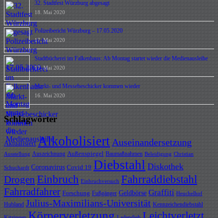
32. Stadtfest Würzburg abgesagt
18. Mai 2020
Polizeibericht Würzburg – 17.05.2020
17. Mai 2020
Stadtbücherei im Falkenhaus: Ab Montag startet wieder die Medienausleihe
17. Mai 2020
Markt- und Messebeschicker kommen wieder
16. Mai 2020
Schlagwörter
Alkoholisiert
Auseinandersetzung
Aktualisiert
Außenspiegel
Auszeichnung
Baumaßnahmen
Ausstellung
Beleidigung
Christian
Diebstahl
Diskothek
Coronavirus
Covid 19
Schuchardt
Fahrraddiebstahl
Einbruch
Drogen
Einbruchversuch
Fahrradfahrer
Graffiti
Geldbörse
Forschung
Fußgänger
Heuchelhof
Julius-Maximilians-Universität
Hubland
Kennzeichendiebstahl
Körperverletzung
Leichtverletzt
Kitzingen
Ladendieb