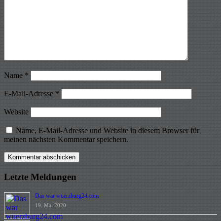
Name
*
E-Mail-Adresse
*
Website
Name, E-Mail-Adresse und Website in diesem Browser für
meinen nächsten Kommentar speichern.
Letzte Meldungen
Das war wuerzburg24.com
19. Mai 2020