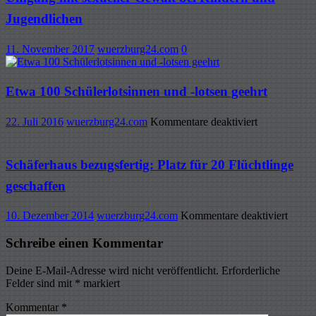
Jugendlichen
11. November 2017
wuerzburg24.com
0
Etwa 100 Schülerlotsinnen und -lotsen geehrt
für
22. Juli 2016
wuerzburg24.com
Kommentare deaktiviert
Etwa
100
Schülerlotsi
Schäferhaus bezugsfertig: Platz für 20 Flüchtlinge
und
geschaffen
-
lotsen
geehrt
für
10. Dezember 2014
wuerzburg24.com
Kommentare deaktiviert
Schäf
bezugs
Schreibe einen Kommentar
Platz
für
Deine E-Mail-Adresse wird nicht veröffentlicht.
Erforderliche
20
Felder sind mit
*
markiert
Flücht
gescha
Kommentar
*