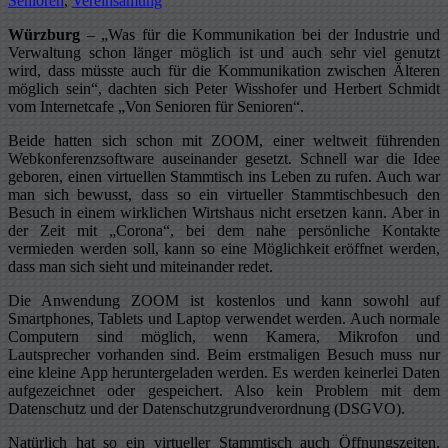
Senioren
,
Vereinsamung
Würzburg
– „Was für die Kommunikation bei der Industrie und
Verwaltung schon länger möglich ist und auch sehr viel genutzt
wird, dass müsste auch für die Kommunikation zwischen Älteren
möglich sein“, dachten sich Peter Wisshofer und Herbert Schmidt
vom Internetcafe „Von Senioren für Senioren“.
Beide hatten sich schon mit ZOOM, einer weltweit führenden
Webkonferenzsoftware auseinander gesetzt. Schnell war die Idee
geboren, einen virtuellen Stammtisch ins Leben zu rufen. Auch war
man sich bewusst, dass so ein virtueller Stammtischbesuch den
Besuch in einem wirklichen Wirtshaus nicht ersetzen kann. Aber in
der Zeit mit „Corona“, bei dem nahe persönliche Kontakte
vermieden werden soll, kann so eine Möglichkeit eröffnet werden,
dass man sich sieht und miteinander redet.
Die Anwendung ZOOM ist kostenlos und kann sowohl auf
Smartphones, Tablets und Laptop verwendet werden. Auch normale
Computern sind möglich, wenn Kamera, Mikrofon und
Lautsprecher vorhanden sind. Beim erstmaligen Besuch muss nur
eine kleine App heruntergeladen werden. Es werden keinerlei Daten
aufgezeichnet oder gespeichert. Also kein Problem mit dem
Datenschutz und der Datenschutzgrundverordnung (DSGVO).
Natürlich hat so ein virtueller Stammtisch auch Öffnungszeiten.