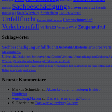
Sachbeschädigung
Schwerverletzt
Sexuelle
Rathaus
Stadt Würzburg
Straßenbahn
Tödlich verletzt
Belästigung
Unfallflucht
Untersuchungshaft
Universitätsklinikum
Verkehrsunfall
Zeugenaufruf
Verkratzt
WVV
Vermisst
Schlagwörter
Sachbeschädigung
Unfallflucht
Diebstahl
Alkoholisiert
Körperverle
Maximilians-
Universität
Diskothek
Schwerverletzt
Graffiti
Verkratzt
Untersuchungshaft
Geldbörse
Akt
Würzburg
Straßenbahn
Außenspiegel
Tödlich verletzt
Covid
19
Forschung
Ladendieb
Universitätsklinikum
Kennzeichendiebstahl
Fußgänger
Vermisst
Baumaßn
Belästigung
Kitzingen
Rathaus
Neueste Kommentare
Markus Schneider
zu
Abzocke durch unlauteren Elektro-
Notdienst
wuerzburg24.com
zu
Das war wuerzburg24.com
S. Eberlein
zu
Das war wuerzburg24.com