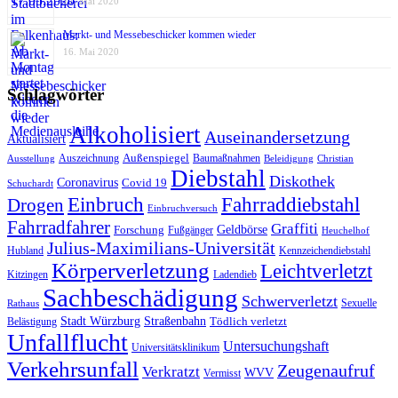
17. Mai 2020
Markt- und Messebeschicker kommen wieder
16. Mai 2020
Schlagwörter
Alkoholisiert
Auseinandersetzung
Aktualisiert
Außenspiegel
Auszeichnung
Baumaßnahmen
Ausstellung
Beleidigung
Christian
Diebstahl
Diskothek
Coronavirus
Covid 19
Schuchardt
Fahrraddiebstahl
Einbruch
Drogen
Einbruchversuch
Fahrradfahrer
Graffiti
Geldbörse
Forschung
Fußgänger
Heuchelhof
Julius-Maximilians-Universität
Hubland
Kennzeichendiebstahl
Körperverletzung
Leichtverletzt
Kitzingen
Ladendieb
Sachbeschädigung
Schwerverletzt
Sexuelle
Rathaus
Stadt Würzburg
Straßenbahn
Tödlich verletzt
Belästigung
Unfallflucht
Untersuchungshaft
Universitätsklinikum
Verkehrsunfall
Zeugenaufruf
Verkratzt
WVV
Vermisst