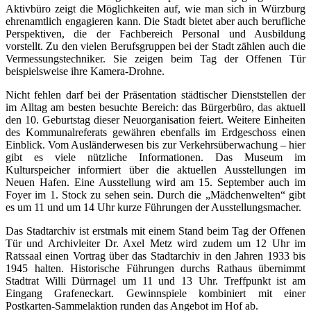
Aktivbüro zeigt die Möglichkeiten auf, wie man sich in Würzburg
ehrenamtlich engagieren kann. Die Stadt bietet aber auch berufliche
Perspektiven, die der Fachbereich Personal und Ausbildung
vorstellt. Zu den vielen Berufsgruppen bei der Stadt zählen auch die
Vermessungstechniker. Sie zeigen beim Tag der Offenen Tür
beispielsweise ihre Kamera-Drohne.
Nicht fehlen darf bei der Präsentation städtischer Dienststellen der
im Alltag am besten besuchte Bereich: das Bürgerbüro, das aktuell
den 10. Geburtstag dieser Neuorganisation feiert. Weitere Einheiten
des Kommunalreferats gewähren ebenfalls im Erdgeschoss einen
Einblick. Vom Ausländerwesen bis zur Verkehrsüberwachung – hier
gibt es viele nützliche Informationen. Das Museum im
Kulturspeicher informiert über die aktuellen Ausstellungen im
Neuen Hafen. Eine Ausstellung wird am 15. September auch im
Foyer im 1. Stock zu sehen sein. Durch die „Mädchenwelten“ gibt
es um 11 und um 14 Uhr kurze Führungen der Ausstellungsmacher.
Das Stadtarchiv ist erstmals mit einem Stand beim Tag der Offenen
Tür und Archivleiter Dr. Axel Metz wird zudem um 12 Uhr im
Ratssaal einen Vortrag über das Stadtarchiv in den Jahren 1933 bis
1945 halten. Historische Führungen durchs Rathaus übernimmt
Stadtrat Willi Dürrnagel um 11 und 13 Uhr. Treffpunkt ist am
Eingang Grafeneckart. Gewinnspiele kombiniert mit einer
Postkarten-Sammelaktion runden das Angebot im Hof ab.