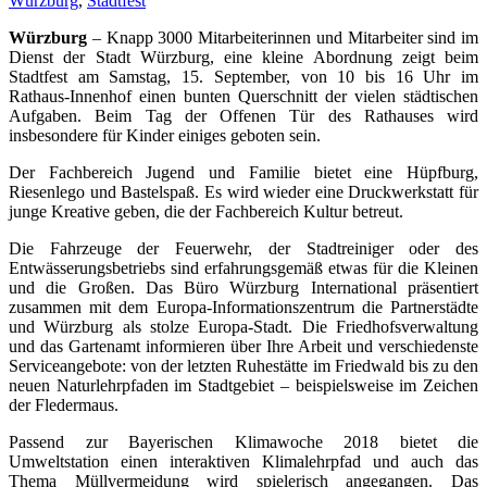
Würzburg
,
Stadtfest
Würzburg
– Knapp 3000 Mitarbeiterinnen und Mitarbeiter sind im
Dienst der Stadt Würzburg, eine kleine Abordnung zeigt beim
Stadtfest am Samstag, 15. September, von 10 bis 16 Uhr im
Rathaus-Innenhof einen bunten Querschnitt der vielen städtischen
Aufgaben. Beim Tag der Offenen Tür des Rathauses wird
insbesondere für Kinder einiges geboten sein.
Der Fachbereich Jugend und Familie bietet eine Hüpfburg,
Riesenlego und Bastelspaß. Es wird wieder eine Druckwerkstatt für
junge Kreative geben, die der Fachbereich Kultur betreut.
Die Fahrzeuge der Feuerwehr, der Stadtreiniger oder des
Entwässerungsbetriebs sind erfahrungsgemäß etwas für die Kleinen
und die Großen. Das Büro Würzburg International präsentiert
zusammen mit dem Europa-Informationszentrum die Partnerstädte
und Würzburg als stolze Europa-Stadt. Die Friedhofsverwaltung
und das Gartenamt informieren über Ihre Arbeit und verschiedenste
Serviceangebote: von der letzten Ruhestätte im Friedwald bis zu den
neuen Naturlehrpfaden im Stadtgebiet – beispielsweise im Zeichen
der Fledermaus.
Passend zur Bayerischen Klimawoche 2018 bietet die
Umweltstation einen interaktiven Klimalehrpfad und auch das
Thema Müllvermeidung wird spielerisch angegangen. Das