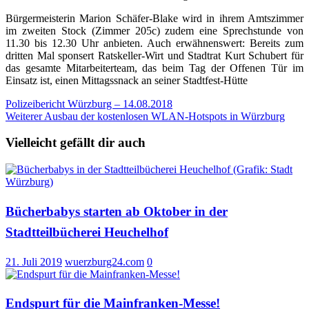
Bürgermeisterin Marion Schäfer-Blake wird in ihrem Amtszimmer
im zweiten Stock (Zimmer 205c) zudem eine Sprechstunde von
11.30 bis 12.30 Uhr anbieten. Auch erwähnenswert: Bereits zum
dritten Mal sponsert Ratskeller-Wirt und Stadtrat Kurt Schubert für
das gesamte Mitarbeiterteam, das beim Tag der Offenen Tür im
Einsatz ist, einen Mittagssnack an seiner Stadtfest-Hütte
Beitragsnavigation
Polizeibericht Würzburg – 14.08.2018
Weiterer Ausbau der kostenlosen WLAN-Hotspots in Würzburg
Vielleicht gefällt dir auch
Bücherbabys starten ab Oktober in der
Stadtteilbücherei Heuchelhof
21. Juli 2019
wuerzburg24.com
0
Endspurt für die Mainfranken-Messe!