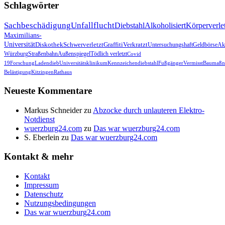
Schlagwörter
Sachbeschädigung
Unfallflucht
Diebstahl
Alkoholisiert
Körperverle
Maximilians-
Universität
Diskothek
Schwerverletzt
Graffiti
Verkratzt
Untersuchungshaft
Geldbörse
Akt
Würzburg
Straßenbahn
Außenspiegel
Tödlich verletzt
Covid
19
Forschung
Ladendieb
Universitätsklinikum
Kennzeichendiebstahl
Fußgänger
Vermisst
Baumaßn
Belästigung
Kitzingen
Rathaus
Neueste Kommentare
Markus Schneider
zu
Abzocke durch unlauteren Elektro-
Notdienst
wuerzburg24.com
zu
Das war wuerzburg24.com
S. Eberlein
zu
Das war wuerzburg24.com
Kontakt & mehr
Kontakt
Impressum
Datenschutz
Nutzungsbedingungen
Das war wuerzburg24.com