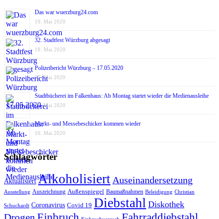
Das war wuerzburg24.com
19. Mai 2020
32. Stadtfest Würzburg abgesagt
18. Mai 2020
Polizeibericht Würzburg – 17.05.2020
17. Mai 2020
Stadtbücherei im Falkenhaus: Ab Montag startet wieder die Medienausleihe
17. Mai 2020
Markt- und Messebeschicker kommen wieder
16. Mai 2020
Schlagwörter
Alkoholisiert
Auseinandersetzung
Aktualisiert
Außenspiegel
Auszeichnung
Baumaßnahmen
Ausstellung
Beleidigung
Christian
Diebstahl
Diskothek
Coronavirus
Covid 19
Schuchardt
Fahrraddiebstahl
Einbruch
Drogen
Einbruchversuch