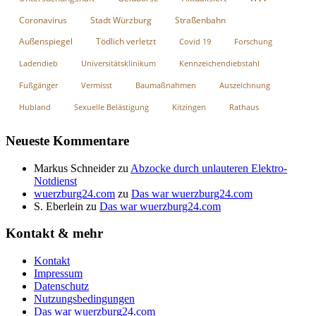
Coronavirus
Stadt Würzburg
Straßenbahn
Außenspiegel
Tödlich verletzt
Covid 19
Forschung
Ladendieb
Universitätsklinikum
Kennzeichendiebstahl
Fußgänger
Vermisst
Baumaßnahmen
Auszeichnung
Hubland
Sexuelle Belästigung
Kitzingen
Rathaus
Neueste Kommentare
Markus Schneider
zu
Abzocke durch unlauteren Elektro-
Notdienst
wuerzburg24.com
zu
Das war wuerzburg24.com
S. Eberlein
zu
Das war wuerzburg24.com
Kontakt & mehr
Kontakt
Impressum
Datenschutz
Nutzungsbedingungen
Das war wuerzburg24.com