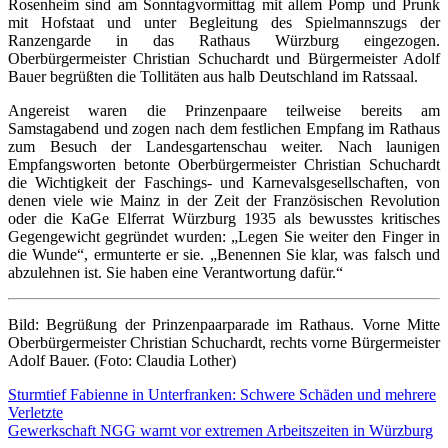
Rosenheim sind am Sonntagvormittag mit allem Pomp und Prunk
mit Hofstaat und unter Begleitung des Spielmannszugs der
Ranzengarde in das Rathaus Würzburg eingezogen.
Oberbürgermeister Christian Schuchardt und Bürgermeister Adolf
Bauer begrüßten die Tollitäten aus halb Deutschland im Ratssaal.
Angereist waren die Prinzenpaare teilweise bereits am
Samstagabend und zogen nach dem festlichen Empfang im Rathaus
zum Besuch der Landesgartenschau weiter. Nach launigen
Empfangsworten betonte Oberbürgermeister Christian Schuchardt
die Wichtigkeit der Faschings- und Karnevalsgesellschaften, von
denen viele wie Mainz in der Zeit der Französischen Revolution
oder die KaGe Elferrat Würzburg 1935 als bewusstes kritisches
Gegengewicht gegründet wurden: „Legen Sie weiter den Finger in
die Wunde“, ermunterte er sie. „Benennen Sie klar, was falsch und
abzulehnen ist. Sie haben eine Verantwortung dafür.“
Bild: Begrüßung der Prinzenpaarparade im Rathaus. Vorne Mitte
Oberbürgermeister Christian Schuchardt, rechts vorne Bürgermeister
Adolf Bauer. (Foto: Claudia Lother)
Beitragsnavigation
Sturmtief Fabienne in Unterfranken: Schwere Schäden und mehrere
Verletzte
Gewerkschaft NGG warnt vor extremen Arbeitszeiten in Würzburg