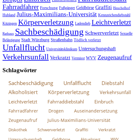
Fahrradfahrer
Graffiti
Geldbörse
Forschung
Fußgänger
Heuchelhof
Julius-Maximilians-Universität
Hubland
Kennzeichendiebstahl
Körperverletzung
Leichtverletzt
Kitzingen
Ladendieb
Sachbeschädigung
Schwerverletzt
Sexuelle
Rathaus
Stadt Würzburg
Straßenbahn
Tödlich verletzt
Belästigung
Unfallflucht
Untersuchungshaft
Universitätsklinikum
Verkehrsunfall
Zeugenaufruf
Verkratzt
WVV
Vermisst
Schlagwörter
Sachbeschädigung
Unfallflucht
Diebstahl
Alkoholisiert
Körperverletzung
Verkehrsunfall
Leichtverletzt
Fahrraddiebstahl
Einbruch
Fahrradfahrer
Drogen
Auseinandersetzung
Zeugenaufruf
Julius-Maximilians-Universität
Diskothek
Schwerverletzt
Graffiti
Verkratzt
Untersuchungshaft
Geldbörse
Aktualisiert
WVV