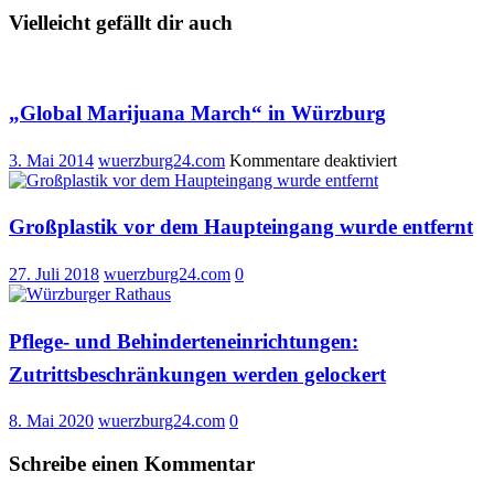
Vielleicht gefällt dir auch
„Global Marijuana March“ in Würzburg
für
3. Mai 2014
wuerzburg24.com
Kommentare deaktiviert
„Global
Marijuana
March“
Großplastik vor dem Haupteingang wurde entfernt
in
Würzburg
27. Juli 2018
wuerzburg24.com
0
Pflege- und Behinderteneinrichtungen:
Zutrittsbeschränkungen werden gelockert
8. Mai 2020
wuerzburg24.com
0
Schreibe einen Kommentar