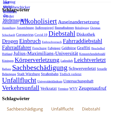
Schlagwörter
Alkoholisiert
Auseinandersetzung
Aktualisiert
Außenspiegel
Auszeichnung
Baumaßnahmen
Ausstellung
Beleidigung
Christian
Diebstahl
Diskothek
Coronavirus
Covid 19
Schuchardt
Fahrraddiebstahl
Einbruch
Drogen
Einbruchversuch
Fahrradfahrer
Graffiti
Geldbörse
Forschung
Fußgänger
Heuchelhof
Julius-Maximilians-Universität
Hubland
Kennzeichendiebstahl
Körperverletzung
Leichtverletzt
Kitzingen
Ladendieb
Sachbeschädigung
Schwerverletzt
Sexuelle
Rathaus
Stadt Würzburg
Straßenbahn
Tödlich verletzt
Belästigung
Unfallflucht
Untersuchungshaft
Universitätsklinikum
Verkehrsunfall
Zeugenaufruf
Verkratzt
WVV
Vermisst
Schlagwörter
Sachbeschädigung
Unfallflucht
Diebstahl