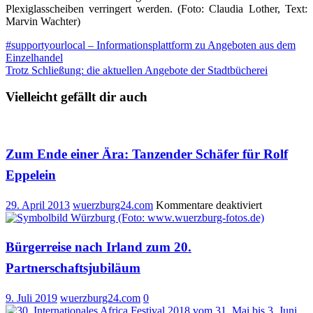
Plexiglasscheiben verringert werden. (Foto: Claudia Lother, Text:
Marvin Wachter)
Beitragsnavigation
#supportyourlocal – Informationsplattform zu Angeboten aus dem
Einzelhandel
Trotz Schließung: die aktuellen Angebote der Stadtbücherei
Vielleicht gefällt dir auch
Zum Ende einer Ära: Tanzender Schäfer für Rolf
Eppelein
für
29. April 2013
wuerzburg24.com
Kommentare deaktiviert
Zum
Ende
einer
Bürgerreise nach Irland zum 20.
Ära:
Partnerschaftsjubiläum
Tanzender
Schäfer
für
9. Juli 2019
wuerzburg24.com
0
Rolf