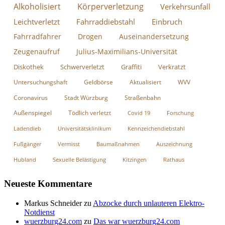
Alkoholisiert
Körperverletzung
Verkehrsunfall
Leichtverletzt
Fahrraddiebstahl
Einbruch
Fahrradfahrer
Drogen
Auseinandersetzung
Zeugenaufruf
Julius-Maximilians-Universität
Diskothek
Schwerverletzt
Graffiti
Verkratzt
Untersuchungshaft
Geldbörse
Aktualisiert
WVV
Coronavirus
Stadt Würzburg
Straßenbahn
Außenspiegel
Tödlich verletzt
Covid 19
Forschung
Ladendieb
Universitätsklinikum
Kennzeichendiebstahl
Fußgänger
Vermisst
Baumaßnahmen
Auszeichnung
Hubland
Sexuelle Belästigung
Kitzingen
Rathaus
Neueste Kommentare
Markus Schneider
zu
Abzocke durch unlauteren Elektro-
Notdienst
wuerzburg24.com
zu
Das war wuerzburg24.com