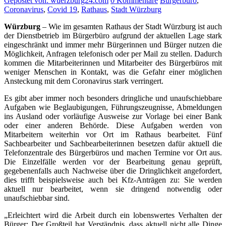
Gepostet von: wuerzburg24.com
0 Kommentare
Bürgerbüro
,
Coronavirus
,
Covid 19
,
Rathaus
,
Stadt Würzburg
Würzburg
– Wie im gesamten Rathaus der Stadt Würzburg ist auch
der Dienstbetrieb im Bürgerbüro aufgrund der aktuellen Lage stark
eingeschränkt und immer mehr Bürgerinnen und Bürger nutzen die
Möglichkeit, Anfragen telefonisch oder per Mail zu stellen. Dadurch
kommen die Mitarbeiterinnen und Mitarbeiter des Bürgerbüros mit
weniger Menschen in Kontakt, was die Gefahr einer möglichen
Ansteckung mit dem Coronavirus stark verringert.
Es gibt aber immer noch besonders dringliche und unaufschiebbare
Aufgaben wie Beglaubigungen, Führungszeugnisse, Abmeldungen
ins Ausland oder vorläufige Ausweise zur Vorlage bei einer Bank
oder einer anderen Behörde. Diese Aufgaben werden von
Mitarbeitern weiterhin vor Ort im Rathaus bearbeitet. Fünf
Sachbearbeiter und Sachbearbeiterinnen besetzen dafür aktuell die
Telefonzentrale des Bürgerbüros und machen Termine vor Ort aus.
Die Einzelfälle werden vor der Bearbeitung genau geprüft,
gegebenenfalls auch Nachweise über die Dringlichkeit angefordert,
dies trifft beispielsweise auch bei Kfz-Anträgen zu: Sie werden
aktuell nur bearbeitet, wenn sie dringend notwendig oder
unaufschiebbar sind.
„Erleichtert wird die Arbeit durch ein lobenswertes Verhalten der
Bürger: Der Großteil hat Verständnis, dass aktuell nicht alle Dinge