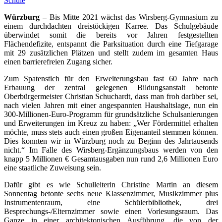
Schule
Würzburg
– Bis Mitte 2021 wächst das Wirsberg-Gymnasium zu
einem durchdachten dreistöckigen Karree. Das Schulgebäude
überwindet somit die bereits vor Jahren festgestellten
Flächendefizite, entspannt die Parksituation durch eine Tiefgarage
mit 29 zusätzlichen Plätzen und stellt zudem im gesamten Haus
einen barrierefreien Zugang sicher.
Zum Spatenstich für den Erweiterungsbau fast 60 Jahre nach
Erbauung der zentral gelegenen Bildungsanstalt betonte
Oberbürgermeister Christian Schuchardt, dass man froh darüber sei,
nach vielen Jahren mit einer angespannten Haushaltslage, nun ein
300-Millionen-Euro-Programm für grundsätzliche Schulsanierungen
und Erweiterungen im Kreuz zu haben: „Wer Fördermittel erhalten
möchte, muss stets auch einen großen Eigenanteil stemmen können.
Dies konnten wir in Würzburg noch zu Beginn des Jahrtausends
nicht.“ Im Falle des Wirsberg-Ergänzungsbaus werden von den
knapp 5 Millionen € Gesamtausgaben nun rund 2,6 Millionen Euro
eine staatliche Zuweisung sein.
Dafür gibt es wie Schulleiterin Christine Martin an diesem
Sonnentag betonte sechs neue Klassenzimmer, Musikzimmer plus
Instrumentenraum, eine Schülerbibliothek, drei
Besprechungs-/Elternzimmer sowie einen Vorlesungsraum. Das
Ganze in einer architektonischen Ausführung, die von der