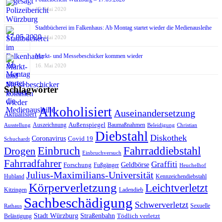
17. Mai 2020
Stadtbücherei im Falkenhaus: Ab Montag startet wieder die Medienausleihe
17. Mai 2020
Markt- und Messebeschicker kommen wieder
16. Mai 2020
Schlagwörter
Alkoholisiert
Auseinandersetzung
Aktualisiert
Außenspiegel
Auszeichnung
Baumaßnahmen
Ausstellung
Beleidigung
Christian
Diebstahl
Diskothek
Coronavirus
Covid 19
Schuchardt
Fahrraddiebstahl
Einbruch
Drogen
Einbruchversuch
Fahrradfahrer
Graffiti
Geldbörse
Forschung
Fußgänger
Heuchelhof
Julius-Maximilians-Universität
Hubland
Kennzeichendiebstahl
Körperverletzung
Leichtverletzt
Kitzingen
Ladendieb
Sachbeschädigung
Schwerverletzt
Sexuelle
Rathaus
Stadt Würzburg
Straßenbahn
Tödlich verletzt
Belästigung