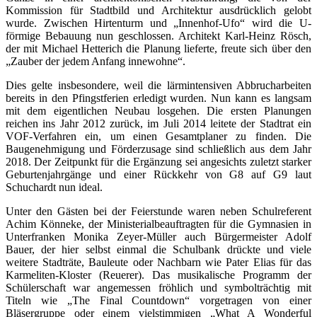
Kommission für Stadtbild und Architektur ausdrücklich gelobt
wurde. Zwischen Hirtenturm und „Innenhof-Ufo“ wird die U-
förmige Bebauung nun geschlossen. Architekt Karl-Heinz Rösch,
der mit Michael Hetterich die Planung lieferte, freute sich über den
„Zauber der jedem Anfang innewohne“.
Dies gelte insbesondere, weil die lärmintensiven Abbrucharbeiten
bereits in den Pfingstferien erledigt wurden. Nun kann es langsam
mit dem eigentlichen Neubau losgehen. Die ersten Planungen
reichen ins Jahr 2012 zurück, im Juli 2014 leitete der Stadtrat ein
VOF-Verfahren ein, um einen Gesamtplaner zu finden. Die
Baugenehmigung und Förderzusage sind schließlich aus dem Jahr
2018. Der Zeitpunkt für die Ergänzung sei angesichts zuletzt starker
Geburtenjahrgänge und einer Rückkehr von G8 auf G9 laut
Schuchardt nun ideal.
Unter den Gästen bei der Feierstunde waren neben Schulreferent
Achim Könneke, der Ministerialbeauftragten für die Gymnasien in
Unterfranken Monika Zeyer-Müller auch Bürgermeister Adolf
Bauer, der hier selbst einmal die Schulbank drückte und viele
weitere Stadträte, Bauleute oder Nachbarn wie Pater Elias für das
Karmeliten-Kloster (Reuerer). Das musikalische Programm der
Schülerschaft war angemessen fröhlich und symbolträchtig mit
Titeln wie „The Final Countdown“ vorgetragen von einer
Bläsergruppe oder einem vielstimmigen „What A Wonderful