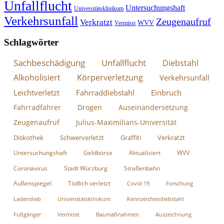
Unfallflucht
Untersuchungshaft
Universitätsklinikum
Verkehrsunfall
Zeugenaufruf
Verkratzt
WVV
Vermisst
Schlagwörter
Sachbeschädigung
Unfallflucht
Diebstahl
Alkoholisiert
Körperverletzung
Verkehrsunfall
Leichtverletzt
Fahrraddiebstahl
Einbruch
Fahrradfahrer
Drogen
Auseinandersetzung
Zeugenaufruf
Julius-Maximilians-Universität
Diskothek
Schwerverletzt
Graffiti
Verkratzt
Untersuchungshaft
Geldbörse
Aktualisiert
WVV
Coronavirus
Stadt Würzburg
Straßenbahn
Außenspiegel
Tödlich verletzt
Covid 19
Forschung
Ladendieb
Universitätsklinikum
Kennzeichendiebstahl
Fußgänger
Vermisst
Baumaßnahmen
Auszeichnung