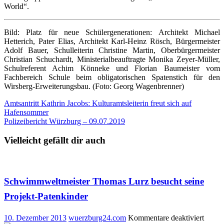
World“.
Bild: Platz für neue Schülergenerationen: Architekt Michael
Hetterich, Pater Elias, Architekt Karl-Heinz Rösch, Bürgermeister
Adolf Bauer, Schulleiterin Christine Martin, Oberbürgermeister
Christian Schuchardt, Ministerialbeauftragte Monika Zeyer-Müller,
Schulreferent Achim Könneke und Florian Baumeister vom
Fachbereich Schule beim obligatorischen Spatenstich für den
Wirsberg-Erweiterungsbau. (Foto: Georg Wagenbrenner)
Beitragsnavigation
Amtsantritt Kathrin Jacobs: Kulturamtsleiterin freut sich auf
Hafensommer
Polizeibericht Würzburg – 09.07.2019
Vielleicht gefällt dir auch
Schwimmweltmeister Thomas Lurz besucht seine
Projekt-Patenkinder
für
10. Dezember 2013
wuerzburg24.com
Kommentare deaktiviert