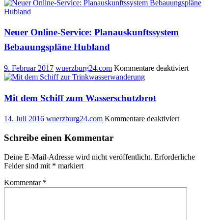
Schwi
Thom
Lurz
besuc
Neuer Online-Service: Planauskunftssystem
seine
Bebauungspläne Hubland
Projek
Patenk
für
9. Februar 2017
wuerzburg24.com
Kommentare deaktiviert
Neuer
Online-
Service:
Mit dem Schiff zum Wasserschutzbrot
Planausku
Bebauung
für
14. Juli 2016
wuerzburg24.com
Kommentare deaktiviert
Hubland
Mit
dem
Schreibe einen Kommentar
Schiff
zum
Deine E-Mail-Adresse wird nicht veröffentlicht.
Erforderliche
Wasserschutz
Felder sind mit
*
markiert
Kommentar
*