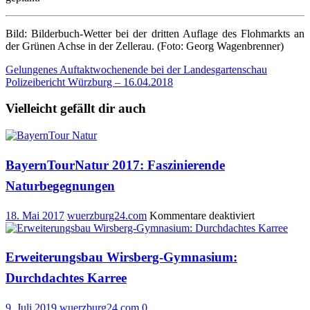
Bild: Bilderbuch-Wetter bei der dritten Auflage des Flohmarkts an
der Grünen Achse in der Zellerau. (Foto: Georg Wagenbrenner)
Beitragsnavigation
Gelungenes Auftaktwochenende bei der Landesgartenschau
Polizeibericht Würzburg – 16.04.2018
Vielleicht gefällt dir auch
BayernTourNatur 2017: Faszinierende
Naturbegegnungen
für
18. Mai 2017
wuerzburg24.com
Kommentare deaktiviert
BayernTour
2017:
Faszinierend
Erweiterungsbau Wirsberg-Gymnasium:
Naturbegeg
Durchdachtes Karree
9. Juli 2019
wuerzburg24.com
0