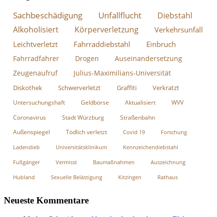
Sachbeschädigung
Unfallflucht
Diebstahl
Alkoholisiert
Körperverletzung
Verkehrsunfall
Leichtverletzt
Fahrraddiebstahl
Einbruch
Fahrradfahrer
Drogen
Auseinandersetzung
Zeugenaufruf
Julius-Maximilians-Universität
Diskothek
Schwerverletzt
Graffiti
Verkratzt
Untersuchungshaft
Geldbörse
Aktualisiert
WVV
Coronavirus
Stadt Würzburg
Straßenbahn
Außenspiegel
Tödlich verletzt
Covid 19
Forschung
Ladendieb
Universitätsklinikum
Kennzeichendiebstahl
Fußgänger
Vermisst
Baumaßnahmen
Auszeichnung
Hubland
Sexuelle Belästigung
Kitzingen
Rathaus
Neueste Kommentare