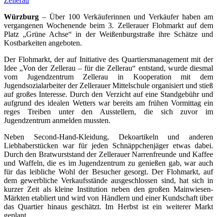
Zellerau
Würzburg
– Über 100 Verkäuferinnen und Verkäufer haben am
vergangenen Wochenende beim 3. Zellerauer Flohmarkt auf dem
Platz „Grüne Achse“ in der Weißenburgstraße ihre Schätze und
Kostbarkeiten angeboten.
Der Flohmarkt, der auf Initiative des Quartiersmanagement mit der
Idee „Von der Zellerau – für die Zellerau“ entstand, wurde diesmal
vom Jugendzentrum Zellerau in Kooperation mit dem
Jugendsozialarbeiter der Zellerauer Mittelschule organisiert und stieß
auf großes Interesse. Durch den Verzicht auf eine Standgebühr und
aufgrund des idealen Wetters war bereits am frühen Vormittag ein
reges Treiben unter den Ausstellern, die sich zuvor im
Jugendzentrum anmelden mussten.
Neben Second-Hand-Kleidung, Dekoartikeln und anderen
Liebhaberstücken war für jeden Schnäppchenjäger etwas dabei.
Durch den Bratwurststand der Zellerauer Narrenfreunde und Kaffee
und Waffeln, die es im Jugendzentrum zu genießen gab, war auch
für das leibliche Wohl der Besucher gesorgt. Der Flohmarkt, auf
dem gewerbliche Verkaufsstände ausgeschlossen sind, hat sich in
kurzer Zeit als kleine Institution neben den großen Mainwiesen-
Märkten etabliert und wird von Händlern und einer Kundschaft über
das Quartier hinaus geschätzt. Im Herbst ist ein weiterer Markt
geplant.