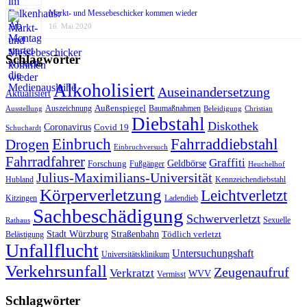
Markt- und Messebeschicker kommen wieder
16. Mai 2020
Schlagwörter
Alkoholisiert
Auseinandersetzung
Aktualisiert
Außenspiegel
Auszeichnung
Baumaßnahmen
Ausstellung
Beleidigung
Christian
Diebstahl
Diskothek
Coronavirus
Covid 19
Schuchardt
Fahrraddiebstahl
Einbruch
Drogen
Einbruchversuch
Fahrradfahrer
Graffiti
Geldbörse
Forschung
Fußgänger
Heuchelhof
Julius-Maximilians-Universität
Hubland
Kennzeichendiebstahl
Körperverletzung
Leichtverletzt
Kitzingen
Ladendieb
Sachbeschädigung
Schwerverletzt
Sexuelle
Rathaus
Stadt Würzburg
Straßenbahn
Tödlich verletzt
Belästigung
Unfallflucht
Untersuchungshaft
Universitätsklinikum
Verkehrsunfall
Zeugenaufruf
Verkratzt
WVV
Vermisst
Schlagwörter