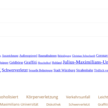
Außenspiegel
Coronav
Auszeichnung
Baumaßnahmen
g
Beleidigung
Christian Schuchardt
Julius-Maximilians-Un
Graffiti
Geldbörse
ßgänger
Hubland
Heuchelhof
g
Schwerverletzt
Stadt Würzburg
Straßenbahn
Tödlich ve
Sexuelle Belästigung
koholisiert
Körperverletzung
Verkehrsunfall
Leicht
-Maximilians-Universität
Diskothek
Schwerverletzt
Graffiti