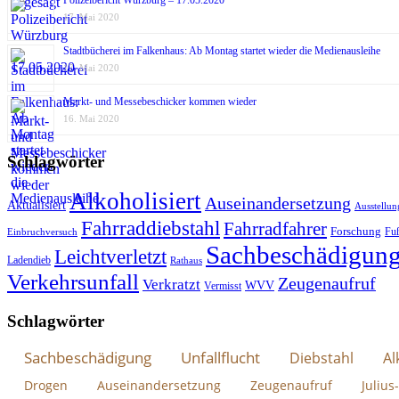
17. Mai 2020
Stadtbücherei im Falkenhaus: Ab Montag startet wieder die Medienausleihe
17. Mai 2020
Markt- und Messebeschicker kommen wieder
16. Mai 2020
Schlagwörter
Alkoholisiert
Auseinandersetzung
Aktualisiert
Ausstellun
Fahrraddiebstahl
Fahrradfahrer
Forschung
Fu
Einbruchversuch
Sachbeschädigun
Leichtverletzt
Ladendieb
Rathaus
Verkehrsunfall
Zeugenaufruf
Verkratzt
WVV
Vermisst
Schlagwörter
Sachbeschädigung
Unfallflucht
Diebstahl
Al
Drogen
Auseinandersetzung
Zeugenaufruf
Julius