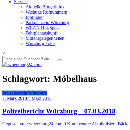
Service
Aktuelle Bürgerinfos
Wichtige Rufnummern
Jobfinder
Parkplätze in Würzburg
WLAN Hot-Spots
Fahrplanauskunft
Mitfahrgelegenheiten
Würzburg Fotos
×
Schlagwort: Möbelhaus
Polizeibericht Würzburg
7. März 2018
7. März 2018
Polizeibericht Würzburg – 07.03.2018
Gepostet von: wuerzburg24.com
0 Kommentare
Alkoholisiert
,
Bäcker