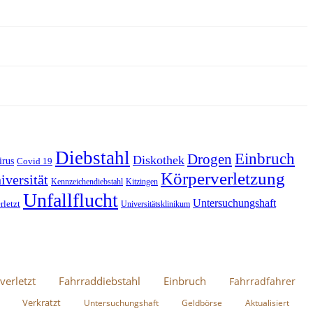
Diebstahl
Einbruch
Drogen
Diskothek
irus
Covid 19
Körperverletzung
iversität
Kennzeichendiebstahl
Kitzingen
Unfallflucht
Untersuchungshaft
rletzt
Universitätsklinikum
verletzt
Fahrraddiebstahl
Einbruch
Fahrradfahrer
Verkratzt
Untersuchungshaft
Geldbörse
Aktualisiert