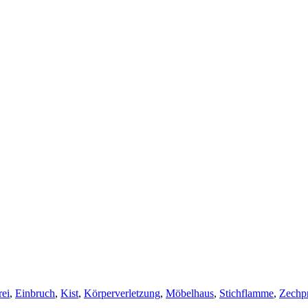
ei
,
Einbruch
,
Kist
,
Körperverletzung
,
Möbelhaus
,
Stichflamme
,
Zechpr