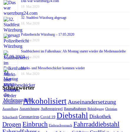
Das war wuerzburg24.com
19. Mai 2020
32. Stadtfest Würzburg abgesagt
18. Mai 2020
Polizeibericht Würzburg – 17.05.2020
17. Mai 2020
Stadtbücherei im Falkenhaus: Ab Montag startet wieder die Medienausleihe
17. Mai 2020
Markt- und Messebeschicker kommen wieder
16. Mai 2020
Schlagwörter
Alkoholisiert
Auseinandersetzung
Aktualisiert
Außenspiegel
Auszeichnung
Baumaßnahmen
Ausstellung
Beleidigung
Christian
Diebstahl
Diskothek
Coronavirus
Covid 19
Schuchardt
Fahrraddiebstahl
Einbruch
Drogen
Einbruchversuch
Fahrradfahrer