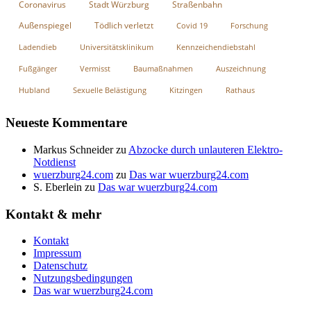
Coronavirus
Stadt Würzburg
Straßenbahn
Außenspiegel
Tödlich verletzt
Covid 19
Forschung
Ladendieb
Universitätsklinikum
Kennzeichendiebstahl
Fußgänger
Vermisst
Baumaßnahmen
Auszeichnung
Hubland
Sexuelle Belästigung
Kitzingen
Rathaus
Neueste Kommentare
Markus Schneider
zu
Abzocke durch unlauteren Elektro-
Notdienst
wuerzburg24.com
zu
Das war wuerzburg24.com
S. Eberlein
zu
Das war wuerzburg24.com
Kontakt & mehr
Kontakt
Impressum
Datenschutz
Nutzungsbedingungen
Das war wuerzburg24.com