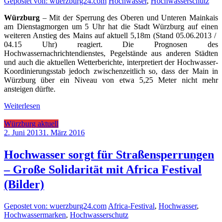
Gepostet von: wuerzburg24.com
Hochwasser
,
Hochwasserschutz
Würzburg
– Mit der Sperrung des Oberen und Unteren Mainkais
am Dienstagmorgen um 5 Uhr hat die Stadt Würzburg auf einen
weiteren Anstieg des Mains auf aktuell 5,18m (Stand 05.06.2013 /
04.15 Uhr) reagiert. Die Prognosen des
Hochwassernachrichtendienstes, Pegelstände aus anderen Städten
und auch die aktuellen Wetterberichte, interpretiert der Hochwasser-
Koordinierungsstab jedoch zwischenzeitlich so, dass der Main in
Würzburg über ein Niveau von etwa 5,25 Meter nicht mehr
ansteigen dürfte.
Weiterlesen
Würzburg aktuell
2. Juni 2013
1. März 2016
Hochwasser sorgt für Straßensperrungen
– Große Solidarität mit Africa Festival
(Bilder)
Gepostet von: wuerzburg24.com
Africa-Festival
,
Hochwasser
,
Hochwassermarken
,
Hochwasserschutz