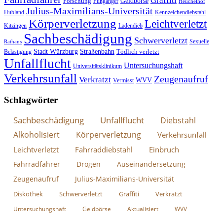
Graffiti
Geldbörse
Forschung
Fußgänger
Heuchelhof
Julius-Maximilians-Universität
Hubland
Kennzeichendiebstahl
Körperverletzung
Leichtverletzt
Kitzingen
Ladendieb
Sachbeschädigung
Schwerverletzt
Sexuelle
Rathaus
Stadt Würzburg
Straßenbahn
Tödlich verletzt
Belästigung
Unfallflucht
Untersuchungshaft
Universitätsklinikum
Verkehrsunfall
Zeugenaufruf
Verkratzt
WVV
Vermisst
Schlagwörter
Sachbeschädigung
Unfallflucht
Diebstahl
Alkoholisiert
Körperverletzung
Verkehrsunfall
Leichtverletzt
Fahrraddiebstahl
Einbruch
Fahrradfahrer
Drogen
Auseinandersetzung
Zeugenaufruf
Julius-Maximilians-Universität
Diskothek
Schwerverletzt
Graffiti
Verkratzt
Untersuchungshaft
Geldbörse
Aktualisiert
WVV