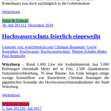
Rottenbauer nun doch nachträglich in die Gebietskulisse
Weiterlesen
Natur & Umwelt
30. Juli 2013
12. Dezember 2018
Hochwasserschutz feierlich eingeweiht
Gepostet von: wuerzburg24.com
Christian Baumgart
,
Georg
Rosenthal
,
Hochwasser
,
Hochwasserschutz
,
Marion Schäfer-Blake
,
Paul Beinhofer
Würzburg
– Rund 1.600 Lkw mit Aushubmaterial, fast 3.000
Bohrungen eineinhalb Meter tief in Fels, 2.500 Quadratmeter
Natursteinverblendung, 70 neue Bäume: Am Ende belegen einige
wenige Kennziffern von Baureferent Christian Baumgart die
gigantischen Ausmaße der Hochwasserschutzmaßnahmen der Stadt
Würzburg.
Weiterlesen
Würzburg aktuell
5. Juni 2013
26. Juli 2017