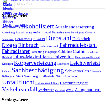
16. Mai 2020
Schlagwörter
Alkoholisiert
Auseinandersetzung
Aktualisiert
Außenspiegel
Auszeichnung
Baumaßnahmen
Ausstellung
Beleidigung
Christian
Diebstahl
Diskothek
Coronavirus
Covid 19
Schuchardt
Fahrraddiebstahl
Einbruch
Drogen
Einbruchversuch
Fahrradfahrer
Graffiti
Geldbörse
Forschung
Fußgänger
Heuchelhof
Julius-Maximilians-Universität
Hubland
Kennzeichendiebstahl
Körperverletzung
Leichtverletzt
Kitzingen
Ladendieb
Sachbeschädigung
Schwerverletzt
Sexuelle
Rathaus
Stadt Würzburg
Straßenbahn
Tödlich verletzt
Belästigung
Unfallflucht
Untersuchungshaft
Universitätsklinikum
Verkehrsunfall
Zeugenaufruf
Verkratzt
WVV
Vermisst
Schlagwörter