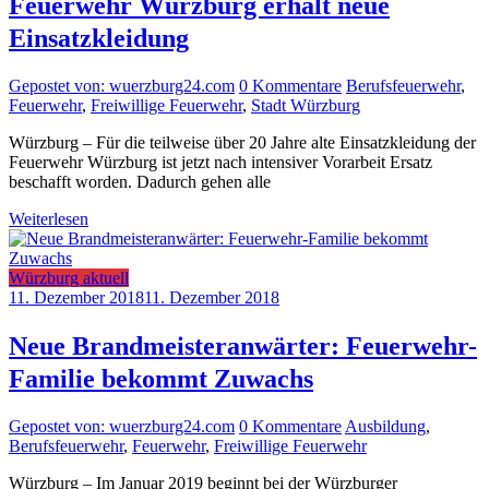
Feuerwehr Würzburg erhält neue
Einsatzkleidung
Gepostet von: wuerzburg24.com
0 Kommentare
Berufsfeuerwehr
,
Feuerwehr
,
Freiwillige Feuerwehr
,
Stadt Würzburg
Würzburg – Für die teilweise über 20 Jahre alte Einsatzkleidung der
Feuerwehr Würzburg ist jetzt nach intensiver Vorarbeit Ersatz
beschafft worden. Dadurch gehen alle
Weiterlesen
Würzburg aktuell
11. Dezember 2018
11. Dezember 2018
Neue Brandmeisteranwärter: Feuerwehr-
Familie bekommt Zuwachs
Gepostet von: wuerzburg24.com
0 Kommentare
Ausbildung
,
Berufsfeuerwehr
,
Feuerwehr
,
Freiwillige Feuerwehr
Würzburg – Im Januar 2019 beginnt bei der Würzburger