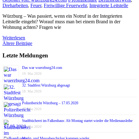
Dreharbeiten
,
Feuer
,
Freiwillige Feuerwehr
,
Integrierte Leitstelle
Würzburg – Was passiert, wenn ein Notruf in der Integrierten
Leitstelle eingeht? Worauf muss man bei einem Brand in der
Wohnung achten? Fragen wie
Weiterlesen
Beitragsnavigation
Ältere Beiträge
Letzte Meldungen
Das war wuerzburg24.com
19. Mai 2020
32. Stadtfest Würzburg abgesagt
18. Mai 2020
Polizeibericht Würzburg – 17.05.2020
17. Mai 2020
Stadtbücherei im Falkenhaus: Ab Montag startet wieder die Medienausleihe
17. Mai 2020
Markt- und Messebeschicker kommen wieder