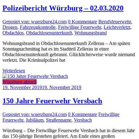
Polizeibericht Würzburg – 02.03.2020
Gepostet von: wuerzburg24.com
0 Kommentare
Berufsfeuerwehr
,
Drogen
,
Fahrzeugkontrolle
,
Freiwillige Feuerwehr
,
Leichtverletzt
,
Obdachlos
,
Obdachlosenunterkunft
,
Wohnungsbrand
Wohnungsbrand in Obdachlosenunterkunft Zellerau – Am späten
Sonntagnachmittag hat es im Stadtteil Zellerau in einer
Obdachlosenunterkunft gebrannt. Glücklicherweise wurde niemand
verletzt. Die Kriminalpolizei hat
Weiterlesen
Würzburg aktuell
19. November 2019
19. November 2019
150 Jahre Feuerwehr Versbach
Gepostet von: wuerzburg24.com
0 Kommentare
Freiwillige
Feuerwehr
,
Jubiläum
,
Straßenname
,
Versbach
Würzburg – Die Freiwillige Feuerwehr Versbach hat in diesem Jahr
das 150-jährige Bestehen gefeiert. Am Ende eines großen