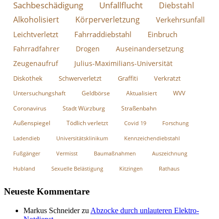
Sachbeschädigung
Unfallflucht
Diebstahl
Alkoholisiert
Körperverletzung
Verkehrsunfall
Leichtverletzt
Fahrraddiebstahl
Einbruch
Fahrradfahrer
Drogen
Auseinandersetzung
Zeugenaufruf
Julius-Maximilians-Universität
Diskothek
Schwerverletzt
Graffiti
Verkratzt
Untersuchungshaft
Geldbörse
Aktualisiert
WVV
Coronavirus
Stadt Würzburg
Straßenbahn
Außenspiegel
Tödlich verletzt
Covid 19
Forschung
Ladendieb
Universitätsklinikum
Kennzeichendiebstahl
Fußgänger
Vermisst
Baumaßnahmen
Auszeichnung
Hubland
Sexuelle Belästigung
Kitzingen
Rathaus
Neueste Kommentare
Markus Schneider
zu
Abzocke durch unlauteren Elektro-