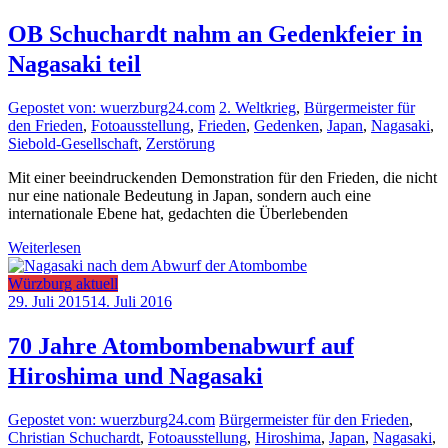
OB Schuchardt nahm an Gedenkfeier in
Nagasaki teil
Gepostet von: wuerzburg24.com
2. Weltkrieg
,
Bürgermeister für
den Frieden
,
Fotoausstellung
,
Frieden
,
Gedenken
,
Japan
,
Nagasaki
,
Siebold-Gesellschaft
,
Zerstörung
Mit einer beeindruckenden Demonstration für den Frieden, die nicht
nur eine nationale Bedeutung in Japan, sondern auch eine
internationale Ebene hat, gedachten die Überlebenden
Weiterlesen
Würzburg aktuell
29. Juli 2015
14. Juli 2016
70 Jahre Atombombenabwurf auf
Hiroshima und Nagasaki
Gepostet von: wuerzburg24.com
Bürgermeister für den Frieden
,
Christian Schuchardt
,
Fotoausstellung
,
Hiroshima
,
Japan
,
Nagasaki
,