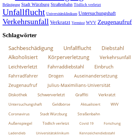
Stadt Würzburg
Straßenbahn
Tödlich verletzt
Belästigung
Unfallflucht
Untersuchungshaft
Universitätsklinikum
Verkehrsunfall
Zeugenaufruf
Verkratzt
WVV
Vermisst
Schlagwörter
Sachbeschädigung
Unfallflucht
Diebstahl
Alkoholisiert
Körperverletzung
Verkehrsunfall
Leichtverletzt
Fahrraddiebstahl
Einbruch
Fahrradfahrer
Drogen
Auseinandersetzung
Zeugenaufruf
Julius-Maximilians-Universität
Diskothek
Schwerverletzt
Graffiti
Verkratzt
Untersuchungshaft
Geldbörse
Aktualisiert
WVV
Coronavirus
Stadt Würzburg
Straßenbahn
Außenspiegel
Tödlich verletzt
Covid 19
Forschung
Ladendieb
Universitätsklinikum
Kennzeichendiebstahl