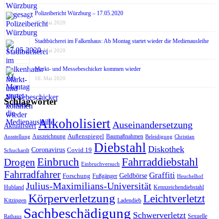
Polizeibericht Würzburg – 17.05.2020
17. Mai 2020
Stadtbücherei im Falkenhaus: Ab Montag startet wieder die Medienausleihe
17. Mai 2020
Markt- und Messebeschicker kommen wieder
16. Mai 2020
Schlagwörter
Alkoholisiert
Auseinandersetzung
Aktualisiert
Außenspiegel
Auszeichnung
Baumaßnahmen
Ausstellung
Beleidigung
Christian
Diebstahl
Diskothek
Coronavirus
Covid 19
Schuchardt
Fahrraddiebstahl
Einbruch
Drogen
Einbruchversuch
Fahrradfahrer
Graffiti
Geldbörse
Forschung
Fußgänger
Heuchelhof
Julius-Maximilians-Universität
Hubland
Kennzeichendiebstahl
Körperverletzung
Leichtverletzt
Kitzingen
Ladendieb
Sachbeschädigung
Schwerverletzt
Sexuelle
Rathaus