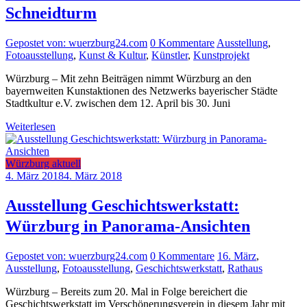
Schneidturm
Gepostet von: wuerzburg24.com
0 Kommentare
Ausstellung
,
Fotoausstellung
,
Kunst & Kultur
,
Künstler
,
Kunstprojekt
Würzburg – Mit zehn Beiträgen nimmt Würzburg an den
bayernweiten Kunstaktionen des Netzwerks bayerischer Städte
Stadtkultur e.V. zwischen dem 12. April bis 30. Juni
Weiterlesen
Würzburg aktuell
4. März 2018
4. März 2018
Ausstellung Geschichtswerkstatt:
Würzburg in Panorama-Ansichten
Gepostet von: wuerzburg24.com
0 Kommentare
16. März
,
Ausstellung
,
Fotoausstellung
,
Geschichtswerkstatt
,
Rathaus
Würzburg – Bereits zum 20. Mal in Folge bereichert die
Geschichtswerkstatt im Verschönerungsverein in diesem Jahr mit