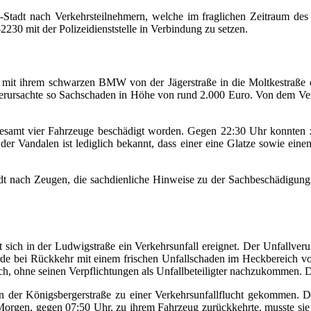
-Stadt nach Verkehrsteilnehmern, welche im fraglichen Zeitraum des 
230 mit der Polizeidienststelle in Verbindung zu setzen.
it ihrem schwarzen BMW von der Jägerstraße in die Moltkestraße ei
rursachte so Sachschaden in Höhe von rund 2.000 Euro. Von dem Verurs
gesamt vier Fahrzeuge beschädigt worden. Gegen 22:30 Uhr konnten
er Vandalen ist lediglich bekannt, dass einer eine Glatze sowie einen
t nach Zeugen, die sachdienliche Hinweise zu der Sachbeschädigung 
ich in der Ludwigstraße ein Verkehrsunfall ereignet. Der Unfallveru
e bei Rückkehr mit einem frischen Unfallschaden im Heckbereich v
 sich, ohne seinen Verpflichtungen als Unfallbeteiligter nachzukommen
der Königsbergerstraße zu einer Verkehrsunfallflucht gekommen. Die
gen, gegen 07:50 Uhr, zu ihrem Fahrzeug zurückkehrte, musste sie fe