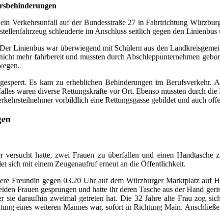
hrsbehinderungen
 Verkehrsunfall auf der Bundesstraße 27 in Fahrtrichtung Würzburg e
tellenfahrzeug schleuderte im Anschluss seitlich gegen den Linienbus
s. Der Linienbus war überwiegend mit Schülern aus den Landkreisgemei
en nicht mehr fahrbereit und mussten durch Abschleppunternehmen gebor
ewegen.
esperrt. Es kam zu erheblichen Behinderungen im Berufsverkehr. A
alles waren diverse Rettungskräfte vor Ort. Ebenso mussten durch die 
Verkehrsteilnehmer vorbildlich eine Rettungsgasse gebildet und auch off
gen
ersucht hatte, zwei Frauen zu überfallen und einen Handtasche z
t sich mit einem Zeugenaufruf erneut an die Öffentlichkeit.
jüngere Freundin gegen 03.20 Uhr auf dem Würzburger Marktplatz auf 
 beiden Frauen gesprungen und hatte ihr deren Tasche aus der Hand geri
sie daraufhin zweimal getreten hat. Die 32 Jahre alte Frau zog sich
eitung eines weiteren Mannes war, sofort in Richtung Main. Anschließ