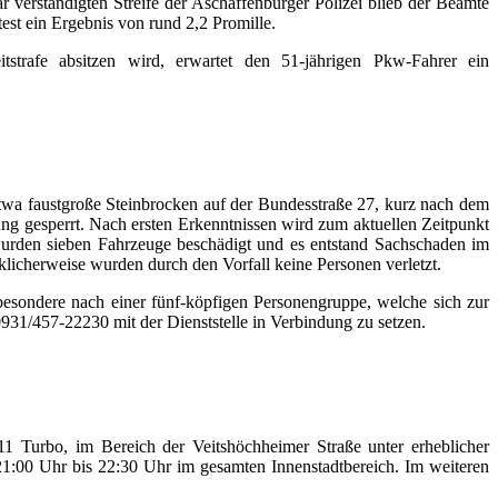
r verständigten Streife der Aschaffenburger Polizei blieb der Beamte
est ein Ergebnis von rund 2,2 Promille.
tstrafe absitzen wird, erwartet den 51-jährigen Pkw-Fahrer ein
etwa faustgroße Steinbrocken auf der Bundesstraße 27, kurz nach dem
ng gesperrt. Nach ersten Erkenntnissen wird zum aktuellen Zeitpunkt
urden sieben Fahrzeuge beschädigt und es entstand Sachschaden im
cklicherweise wurden durch den Vorfall keine Personen verletzt.
besondere nach einer fünf-köpfigen Personengruppe, welche sich zur
931/457-22230 mit der Dienststelle in Verbindung zu setzen.
 911 Turbo, im Bereich der Veitshöchheimer Straße unter erheblicher
1:00 Uhr bis 22:30 Uhr im gesamten Innenstadtbereich. Im weiteren