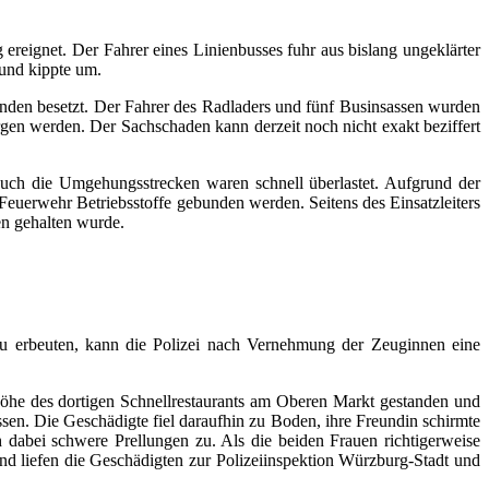
reignet. Der Fahrer eines Linienbusses fuhr aus bislang ungeklärter
 und kippte um.
nden besetzt. Der Fahrer des Radladers und fünf Businsassen wurden
gen werden. Der Sachschaden kann derzeit noch nicht exakt beziffert
uch die Umgehungsstrecken waren schnell überlastet. Aufgrund der
Feuerwehr Betriebsstoffe gebunden werden. Seitens des Einsatzleiters
en gehalten wurde.
u erbeuten, kann die Polizei nach Vernehmung der Zeuginnen eine
Höhe des dortigen Schnellrestaurants am Oberen Markt gestanden und
ssen. Die Geschädigte fiel daraufhin zu Boden, ihre Freundin schirmte
 dabei schwere Prellungen zu. Als die beiden Frauen richtigerweise
end liefen die Geschädigten zur Polizeiinspektion Würzburg-Stadt und