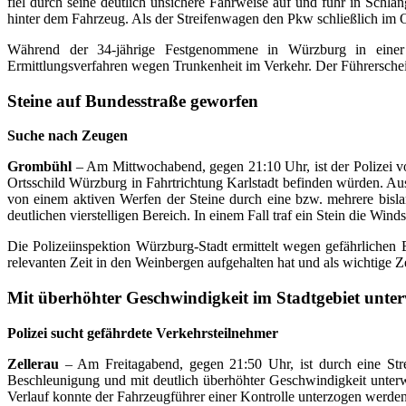
fiel durch seine deutlich unsichere Fahrweise auf und fuhr in Schla
hinter dem Fahrzeug. Als der Streifenwagen den Pkw schließlich im Or
Während der 34-jährige Festgenommene in Würzburg in einer nah
Ermittlungsverfahren wegen Trunkenheit im Verkehr. Der Führerschei
Steine auf Bundesstraße geworfen
Suche nach Zeugen
Grombühl
– Am Mittwochabend, gegen 21:10 Uhr, ist der Polizei vo
Ortsschild Würzburg in Fahrtrichtung Karlstadt befinden würden. Au
von einem aktiven Werfen der Steine durch eine bzw. mehrere bis
deutlichen vierstelligen Bereich. In einem Fall traf ein Stein die Wi
Die Polizeiinspektion Würzburg-Stadt ermittelt wegen gefährlichen
relevanten Zeit in den Weinbergen aufgehalten hat und als wichtige 
Mit überhöhter Geschwindigkeit im Stadtgebiet unte
Polizei sucht gefährdete Verkehrsteilnehmer
Zellerau
– Am Freitagabend, gegen 21:50 Uhr, ist durch eine Streif
Beschleunigung und mit deutlich überhöhter Geschwindigkeit unter
Verlauf konnte der Fahrzeugführer einer Kontrolle unterzogen werden. 