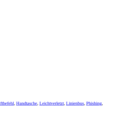
ftbefehl
,
Handtasche
,
Leichtverletzt
,
Linienbus
,
Phishing
,