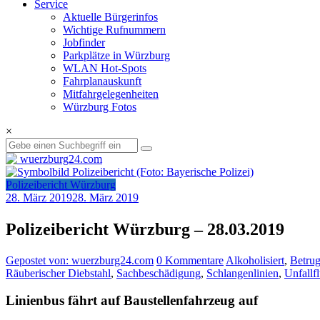
Service
Aktuelle Bürgerinfos
Wichtige Rufnummern
Jobfinder
Parkplätze in Würzburg
WLAN Hot-Spots
Fahrplanauskunft
Mitfahrgelegenheiten
Würzburg Fotos
×
Polizeibericht Würzburg
28. März 2019
28. März 2019
Polizeibericht Würzburg – 28.03.2019
Gepostet von: wuerzburg24.com
0 Kommentare
Alkoholisiert
,
Betru
Räuberischer Diebstahl
,
Sachbeschädigung
,
Schlangenlinien
,
Unfallf
Linienbus fährt auf Baustellenfahrzeug auf