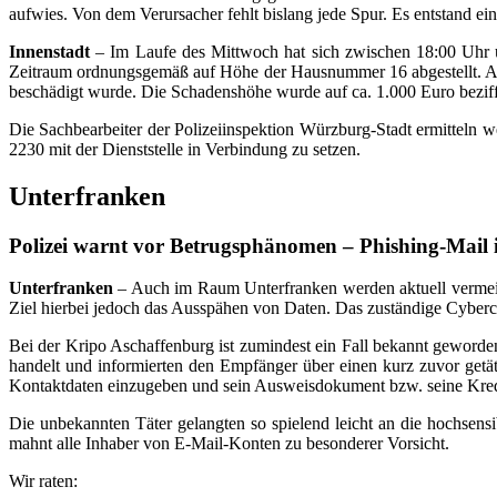
aufwies. Von dem Verursacher fehlt bislang jede Spur. Es entstand e
Innenstadt
– Im Laufe des Mittwoch hat sich zwischen 18:00 Uhr u
Zeitraum ordnungsgemäß auf Höhe der Hausnummer 16 abgestellt. Als 
beschädigt wurde. Die Schadenshöhe wurde auf ca. 1.000 Euro beziff
Die Sachbearbeiter der Polizeiinspektion Würzburg-Stadt ermitteln 
2230 mit der Dienststelle in Verbindung zu setzen.
Unterfranken
Polizei warnt vor Betrugsphänomen – Phishing-Mail
Unterfranken
– Auch im Raum Unterfranken werden aktuell vermeintl
Ziel hierbei jedoch das Ausspähen von Daten. Das zuständige Cyberc
Bei der Kripo Aschaffenburg ist zumindest ein Fall bekannt geworden
handelt und informierten den Empfänger über einen kurz zuvor getä
Kontaktdaten einzugeben und sein Ausweisdokument bzw. seine Kredi
Die unbekannten Täter gelangten so spielend leicht an die hochse
mahnt alle Inhaber von E-Mail-Konten zu besonderer Vorsicht.
Wir raten: