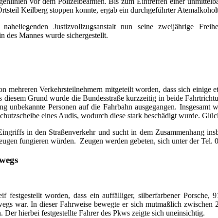
ngenlinien vor dem Polizeibeamten. Bis zum Eintreffen einer unmittelba
tsteil Keilberg stoppen konnte, ergab ein durchgeführter Atemalkoholt
eliegenden Justizvollzugsanstalt nun seine zweijährige Freihei
n des Mannes wurde sichergestellt.
n mehreren Verkehrsteilnehmern mitgeteilt worden, dass sich einige 
s diesem Grund wurde die Bundesstraße kurzzeitig in beide Fahrtrichtu
lang unbekannte Personen auf die Fahrbahn ausgegangen. Insgesamt w
ndschutzscheibe eines Audis, wodurch diese stark beschädigt wurde. Glü
 Eingriffs in den Straßenverkehr und sucht in dem Zusammenhang ins
Zeugen fungieren würden. Zeugen werden gebeten, sich unter der Tel. 0
rwegs
 festgestellt worden, dass ein auffälliger, silberfarbener Porsche,
wegs war. In dieser Fahrweise bewegte er sich mutmaßlich zwischen 2
Der hierbei festgestellte Fahrer des Pkws zeigte sich uneinsichtig.