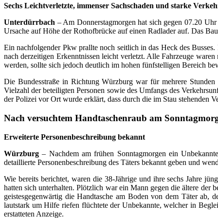
Sechs Leichtverletzte, immenser Sachschaden und starke Verke
Unterdürrbach
– Am Donnerstagmorgen hat sich gegen 07.20 Uhr ein
Ursache auf Höhe der Rothofbrücke auf einen Radlader auf. Das Baus
Ein nachfolgender Pkw prallte noch seitlich in das Heck des Busse
nach derzeitigen Erkenntnissen leicht verletzt. Alle Fahrzeuge war
werden, sollte sich jedoch deutlich im hohen fünfstelligen Bereich b
Die Bundesstraße in Richtung Würzburg war für mehrere Stunden g
Vielzahl der beteiligten Personen sowie des Umfangs des Verkehrsunf
der Polizei vor Ort wurde erklärt, dass durch die im Stau stehenden 
Nach versuchtem Handtaschenraub am Sonntagmor
Erweiterte Personenbeschreibung bekannt
Würzburg
– Nachdem am frühen Sonntagmorgen ein Unbekannter v
detaillierte Personenbeschreibung des Täters bekannt geben und wende
Wie bereits berichtet, waren die 38-Jährige und ihre sechs Jahre 
hatten sich unterhalten. Plötzlich war ein Mann gegen die ältere der
geistesgegenwärtig die Handtasche am Boden von dem Täter ab, der 
lautstark um Hilfe riefen flüchtete der Unbekannte, welcher in Begl
erstatteten Anzeige.