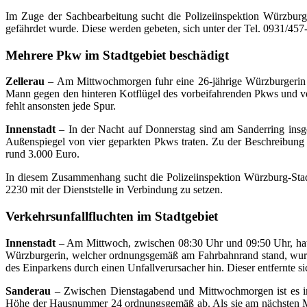
Im Zuge der Sachbearbeitung sucht die Polizeiinspektion Würzburg
gefährdet wurde. Diese werden gebeten, sich unter der Tel. 0931/457-2
Mehrere Pkw im Stadtgebiet beschädigt
Zellerau
– Am Mittwochmorgen fuhr eine 26-jährige Würzburgerin m
Mann gegen den hinteren Kotflügel des vorbeifahrenden Pkws und ve
fehlt ansonsten jede Spur.
Innenstadt
– In der Nacht auf Donnerstag sind am Sanderring ins
Außenspiegel von vier geparkten Pkws traten. Zu der Beschreibung d
rund 3.000 Euro.
In diesem Zusammenhang sucht die Polizeiinspektion Würzburg-Stad
2230 mit der Dienststelle in Verbindung zu setzen.
Verkehrsunfallfluchten im Stadtgebiet
Innenstadt
– Am Mittwoch, zwischen 08:30 Uhr und 09:50 Uhr, hat s
Würzburgerin, welcher ordnungsgemäß am Fahrbahnrand stand, wurd
des Einparkens durch einen Unfallverursacher hin. Dieser entfernte
Sanderau
– Zwischen Dienstagabend und Mittwochmorgen ist es in 
Höhe der Hausnummer 24 ordnungsgemäß ab. Als sie am nächsten Mor