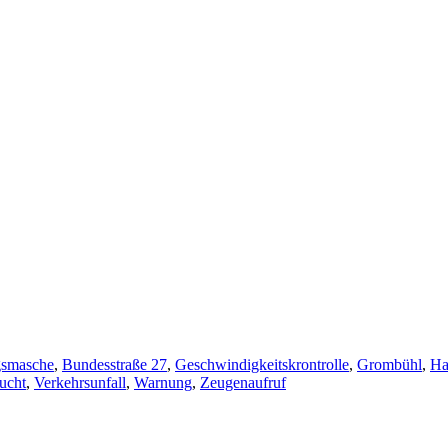
gsmasche
,
Bundesstraße 27
,
Geschwindigkeitskrontrolle
,
Grombühl
,
Ha
lucht
,
Verkehrsunfall
,
Warnung
,
Zeugenaufruf