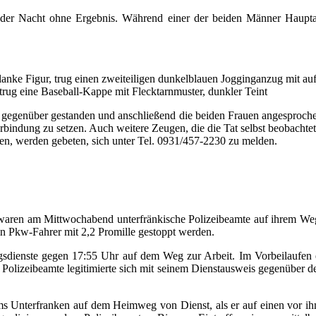
 der Nacht ohne Ergebnis. Während einer der beiden Männer Hauptak
lanke Figur, trug einen zweiteiligen dunkelblauen Jogginganzug mit auff
 trug eine Baseball-Kappe mit Flecktarnmuster, dunkler Teint
äg gegenüber gestanden und anschließend die beiden Frauen angesproc
Verbindung zu setzen. Auch weitere Zeugen, die die Tat selbst beobachte
n, werden gebeten, sich unter Tel. 0931/457-2230 zu melden.
waren am Mittwochabend unterfränkische Polizeibeamte auf ihrem 
n Pkw-Fahrer mit 2,2 Promille gestoppt werden.
dienste gegen 17:55 Uhr auf dem Weg zur Arbeit. Im Vorbeilaufen er
 Polizeibeamte legitimierte sich mit seinem Dienstausweis gegenüber d
ums Unterfranken auf dem Heimweg von Dienst, als er auf einen vor 