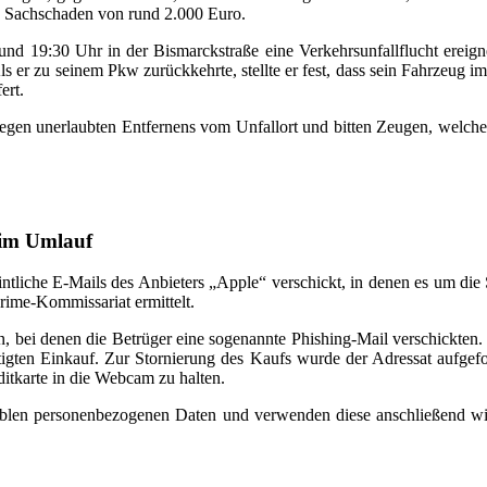
in Sachschaden von rund 2.000 Euro.
nd 19:30 Uhr in der Bismarckstraße eine Verkehrsunfallflucht ereig
er zu seinem Pkw zurückkehrte, stellte er fest, dass sein Fahrzeug im
ert.
wegen unerlaubten Entfernens vom Unfallort und bitten Zeugen, welche
 im Umlauf
iche E-Mails des Anbieters „Apple“ verschickt, in denen es um die St
rime-Kommissariat ermittelt.
, bei denen die Betrüger eine sogenannte Phishing-Mail verschickten. 
tigten Einkauf. Zur Stornierung des Kaufs wurde der Adressat aufgefo
tkarte in die Webcam zu halten.
nsiblen personenbezogenen Daten und verwenden diese anschließend 