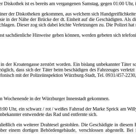
iner Diskothek ist es bereits am vergangenen Samstag, gegen 01:00 Uhr
einer der Diskotheken gekommen, aus welchem sich Handgreiflichkeite
e in der Nähe der Brücke der dt. Einheit auf die Geschädigten. Als die
agen. Dieser zog sich dabei leichte Verletzungen zu. Die Polizei hat n
st sachdienliche Hinweise geben können, werden gebeten sich telefoni
n der Kroatengasse zerstört worden. Ein bislang unbekannter Täter sc
glich, dass sich der Täter beim beschädigen des Fahrzeuges verletzt 
fonisch mit der Polizeiinspektion Würzburg-Stadt, Tel. 0931/457-2230,
nen Wochenende in der Würzburger Innenstadt gekommen.
:00 Uhr, ein schwarz / rot / weißes Fahrrad der Marke Sprick am Will
nbekannter entwendete das Rad und entfernte sich.
eßlich ein weiterer Drahtesel gestohlen. Die Geschädigte in diesem 
über einem dortigen Behördengebäude, verschlossen abgestellt. Bei 