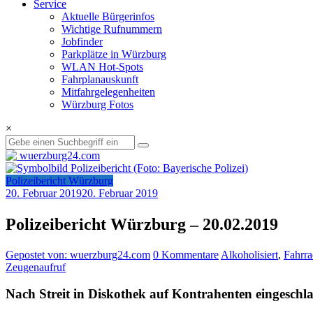
Service
Aktuelle Bürgerinfos
Wichtige Rufnummern
Jobfinder
Parkplätze in Würzburg
WLAN Hot-Spots
Fahrplanauskunft
Mitfahrgelegenheiten
Würzburg Fotos
×
Polizeibericht Würzburg
20. Februar 2019
20. Februar 2019
Polizeibericht Würzburg – 20.02.2019
Gepostet von: wuerzburg24.com
0 Kommentare
Alkoholisiert
,
Fahrra
Zeugenaufruf
Nach Streit in Diskothek auf Kontrahenten eingeschl