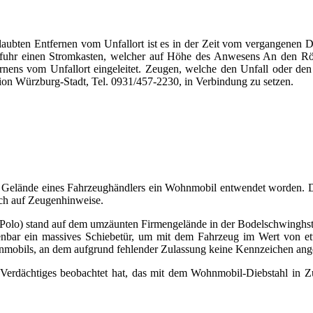
aubten Entfernen vom Unfallort ist es in der Zeit vom vergangenen 
uhr einen Stromkasten, welcher auf Höhe des Anwesens An den Röthen
rnens vom Unfallort eingeleitet. Zeugen, welche den Unfall oder de
tion Würzburg-Stadt, Tel. 0931/457-2230, in Verbindung zu setzen.
 Gelände eines Fahrzeughändlers ein Wohnmobil entwendet worden. 
ch auf Zeugenhinweise.
Polo) stand auf dem umzäunten Firmengelände in der Bodelschwinghst
ffenbar ein massives Schiebetür, um mit dem Fahrzeug im Wert von 
mobils, an dem aufgrund fehlender Zulassung keine Kennzeichen ang
Verdächtiges beobachtet hat, das mit dem Wohnmobil-Diebstahl in Zu