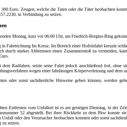
a. 300 Euro. Zeugen, welche die Taten oder die Täter beobachten konn
/457-2230, in Verbindung zu setzen.
hen
egenden Montag, kurz vor 06:00 Uhr, am Friedrich-Bergius-Ring geko
in Fahrtrichtung Im Kreuz. Im Bereich einer Hofeinfahrt kreuzte schließ
och durch starkes Abbremsen einen Zusammenstoß zu vermeiden, kam 
Euro.
bei dem Radfahrer, setzte seine Fahrt jedoch anschließend fort, ohne
tlungsverfahren wegen einer fahrlässigen Körperverletzung und dem une
en oder sonst sachdienliche Hinweise geben können, werden gebeten
bten Entfernen vom Unfallort ist es am gestrigen Dienstag, in der 
nummer 52 abgestellt. Bei ihrer Rückkehr zu dem Pkw konnte sie ein
n Unfall oder den Verursacher beobachten konnten oder sonst sachdienl
g zu setzen.