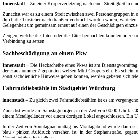
Innenstadt
– Zu einer Körperverletzung nach einer Streitigkeit in e
Zunächst war es zu einem Streit zwischen zwei Personengruppen in 
durch die Türsteher nach draußen verbracht worden waren, warteten si
Gelegenheit um gemeinsam erneut auf einen der Geschädigten einzuschl
Zeugen, welche die Taten oder die Täter beobachten konnten oder son
Verbindung zu setzen.
Sachbeschädigung an einem Pkw
Innenstadt
– Die Heckscheibe eines Pkws ist am Dienstagvormittag i
der Hausnummer 7 geparkten weißen Mini Coopers ein. Es scheint mö
sonst sachdienliche Hinweise geben können, werden gebeten sich tele
Fahrraddiebstähle im Stadtgebiet Würzburg
innenstadt
– Zu gleich zwei Fahrraddiebstählen ist es am vergange
Zunächst wurde am Samstagmorgen, in der Zeit von 00:00 Uhr bis 08
einem Metallgeländer vor einem dortigen Lokal angeschlossen. Ein U
In der Zeit von Sonntagnachmittag bis Montagabend wurde dann schli
blau / pinken Aufdruck versehen ist, in der Stephanstraße, gegen
Mountainbikes feststellen.