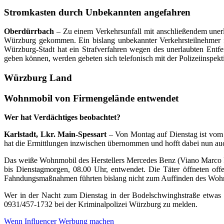
Stromkasten durch Unbekannten angefahren
Oberdürrbach
– Zu einem Verkehrsunfall mit anschließendem unerl
Würzburg gekommen. Ein bislang unbekannter Verkehrsteilnehmer f
Würzburg-Stadt hat ein Strafverfahren wegen des unerlaubten Entfe
geben können, werden gebeten sich telefonisch mit der Polizeiinspek
Würzburg Land
Wohnmobil von Firmengelände entwendet
Wer hat Verdächtiges beobachtet?
Karlstadt, Lkr. Main-Spessart
– Von Montag auf Dienstag ist vom
hat die Ermittlungen inzwischen übernommen und hofft dabei nun au
Das weiße Wohnmobil des Herstellers Mercedes Benz (Viano Marco 
bis Dienstagmorgen, 08.00 Uhr, entwendet. Die Täter öffneten o
Fahndungsmaßnahmen führten bislang nicht zum Auffinden des Wohn
Wer in der Nacht zum Dienstag in der Bodelschwinghstraße etwas 
0931/457-1732 bei der Kriminalpolizei Würzburg zu melden.
Beitragsnavigation
Wenn Influencer Werbung machen