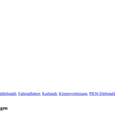
ddiebstahl
,
Fahrradfahrer
,
Karlstadt
,
Körperverletzung
,
PKW-Diebstahl
agen