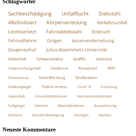
Schlagwörter
Sachbeschädigung
Unfallflucht
Diebstahl
Alkoholisiert
Körperverletzung
Verkehrsunfall
Leichtverletzt
Fahrraddiebstahl
Einbruch
Fahrradfahrer
Drogen
Auseinandersetzung
Zeugenaufruf
Julius-Maximilians-Universität
Diskothek
Schwerverletzt
Graffiti
Verkratzt
Untersuchungshaft
Geldbörse
Aktualisiert
WVV
Coronavirus
Stadt Würzburg
Straßenbahn
Außenspiegel
Tödlich verletzt
Covid 19
Forschung
Ladendieb
Universitätsklinikum
Kennzeichendiebstahl
Fußgänger
Vermisst
Baumaßnahmen
Auszeichnung
Hubland
Sexuelle Belästigung
Kitzingen
Rathaus
Neueste Kommentare