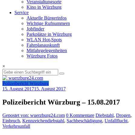
Veranstaltungsorte
Kino in Würzburg
Service
Aktuelle Bürgerinfos
Wichtige Rufnummern
Jobfinder
Parkplätze in Würzburg
WLAN Hot-Spots
Fahrplanauskunft
Mitfahrgelegenheiten
Würzburg Fotos
×
Polizeibericht Würzburg
15. August 2017
15. August 2017
Polizeibericht Würzburg – 15.08.2017
Gepostet von: wuerzburg24.com
0 Kommentare
Diebstahl
,
Drogen
,
Einbruch
,
Kennzeichendiebstahl
,
Sachbeschädigung
,
Unfallflucht
,
Verkehrsunfall