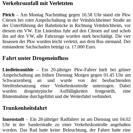
Verkehrsunfall mit Verletzten
Pleich
– Am Montag Nachmittag gegen 16.58 Uhr stand ein Pkw
Citroen bei roter Ampelschaltung in der Veitshöchheimer Straße an
der Unterführung der Bahnbrücke in Richtung Veitshöchheim, vor
diesem ein VW. Ein Linienbus fuhr auf den Citroen auf und schob
ihn auf den VW, alle Fahrzeuge wurden stark beschädigt. Die vier
Insassen der Pkw wurden leicht verletzt, aus dem Bus niemand. Der
entstandene Sachschaden beträgt ca. 17.000 Euro.
Fahrt unter Drogeneinfluss
Lindleinsmühle
– Ein 20-jähriger Pkw-Fahrer hielt bei grüner
Ampelschaltung am frühen Dienstag Morgen gegen 01.45 Uhr am
Schwarzenberg an und wurde von der beobachtenden
Streifenbesatzung einer Verkehrskontrolle unterzogen. Dabei
wurden drogentypische Auffälligkeiten festgestellt, eine
Blutentnahme durchgeführt und die Weiterfahrt verhindert.
Trunkenheitsfahrt
Innenstadt
– Ein 28-jähriger Radfahrer ist am Dienstag um 04.02
Uhr in der Sanderstraße zu einer Verkehrskontrolle angehalten
worden. Das Rad hatte keine Beleuchtung, der Fahrer hatte eine