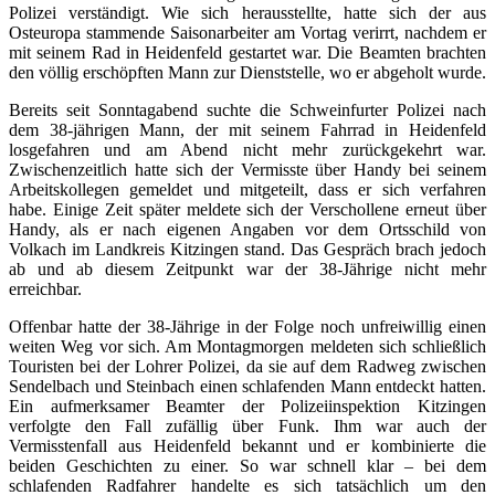
Polizei verständigt. Wie sich herausstellte, hatte sich der aus
Osteuropa stammende Saisonarbeiter am Vortag verirrt, nachdem er
mit seinem Rad in Heidenfeld gestartet war. Die Beamten brachten
den völlig erschöpften Mann zur Dienststelle, wo er abgeholt wurde.
Bereits seit Sonntagabend suchte die Schweinfurter Polizei nach
dem 38-jährigen Mann, der mit seinem Fahrrad in Heidenfeld
losgefahren und am Abend nicht mehr zurückgekehrt war.
Zwischenzeitlich hatte sich der Vermisste über Handy bei seinem
Arbeitskollegen gemeldet und mitgeteilt, dass er sich verfahren
habe. Einige Zeit später meldete sich der Verschollene erneut über
Handy, als er nach eigenen Angaben vor dem Ortsschild von
Volkach im Landkreis Kitzingen stand. Das Gespräch brach jedoch
ab und ab diesem Zeitpunkt war der 38-Jährige nicht mehr
erreichbar.
Offenbar hatte der 38-Jährige in der Folge noch unfreiwillig einen
weiten Weg vor sich. Am Montagmorgen meldeten sich schließlich
Touristen bei der Lohrer Polizei, da sie auf dem Radweg zwischen
Sendelbach und Steinbach einen schlafenden Mann entdeckt hatten.
Ein aufmerksamer Beamter der Polizeiinspektion Kitzingen
verfolgte den Fall zufällig über Funk. Ihm war auch der
Vermisstenfall aus Heidenfeld bekannt und er kombinierte die
beiden Geschichten zu einer. So war schnell klar – bei dem
schlafenden Radfahrer handelte es sich tatsächlich um den