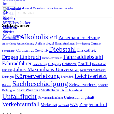
Markt- und Messebeschicker kommen wieder
16. Mai 2020
Schlagwörter
Alkoholisiert
Auseinandersetzung
Aktualisiert
Außenspiegel
Auszeichnung
Baumaßnahmen
Ausstellung
Beleidigung
Christian
Diebstahl
Diskothek
Coronavirus
Covid 19
Schuchardt
Fahrraddiebstahl
Einbruch
Drogen
Einbruchversuch
Fahrradfahrer
Graffiti
Geldbörse
Forschung
Fußgänger
Heuchelhof
Julius-Maximilians-Universität
Hubland
Kennzeichendiebstahl
Körperverletzung
Leichtverletzt
Kitzingen
Ladendieb
Sachbeschädigung
Schwerverletzt
Sexuelle
Rathaus
Stadt Würzburg
Straßenbahn
Tödlich verletzt
Belästigung
Unfallflucht
Untersuchungshaft
Universitätsklinikum
Verkehrsunfall
Zeugenaufruf
Verkratzt
WVV
Vermisst