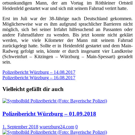
ortsunkundigen Mann, der am Vortag im Röthleiner Ortsteil
Heidenfeld gestartet war und sich mit seinem Fahrrad verirrt hatte.
Erst im Juli war der 38-Jährige nach Deutschland gekommen.
Möglicherweise war es ihm aufgrund sprachlicher Barrieren nicht
möglich, sich bei seiner Irrfahrt hilfesuchend an Passanten oder
andere Fahrradfahrer zu wenden. Bis jetzt konnte nicht geklärt
werden, wie viele Kilometer der Mann mit seinem Fahrrad
zurückgelegt hatte. Sollte er in Heidenfeld gestartet und dem Main-
Radweg gefolgt sein, könnte er durch insgesamt vier Landkreise
(Schweinfurt – Kitzingen – Würzburg – Main-Spessart) geradelt
sein.
Beitragsnavigation
Polizeibericht Würzburg – 14.08.2017
Polizeibericht Würzburg – 16.08.2017
Vielleicht gefällt dir auch
Polizeibericht Würzburg – 01.09.2018
1. September 2018
wuerzburg24.com
0