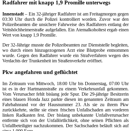
Radfahrer mit knapp 1,9 Promille unterwegs
Innenstadt
– Ein 32-jähriger Radfahrer ist am Freitagmorgen gegen
03:30 Uhr durch die Polizei kontrolliert worden. Zuvor war den
Polizeibeamten die unsichere Fahrweise des Radfahrers entlang der
Veitshöchheimerstraße aufgefallen. Ein Atemalkoholtest ergab einen
Wert von knapp 1,9 Promille.
Der 32-Jährige musste die Polizeibeamten zur Dienststelle begleiten,
wo durch einen hinzugezogenen Arzt eine Blutprobe entnommen
wurde. Gegen den Radfahrer wurde ein Strafverfahren wegen des
Verdachts der Trunkenheit im Straßenverkehr eröffnet.
Pkw angefahren und geflüchtet
Im Zeitraum von Mittwoch, 18:00 Uhr bis Donnerstag, 07:00 Uhr
ist es in der Hartmannstraße zu einem Verkehrsunfall gekommen.
Vom Verursacher fehlt bislang jede Spur. Die 29-jährige Besitzerin
eines blauen Honda Jazz parkte diesen im genannten Zeitraum am
Fahrbahnrand vor der Hausnummer 23. Als sie zu ihrem Pkw
zurückkehrte, stellte sie einen frischen Unfallschaden am vorderen
linken Radkasten fest. Der bislang unbekannte Unfallverursacher
entfernte sich von der Unfallörtlichkeit, ohne seinen Pflichten als
Unfallbeteiligter nachzukommen. Der Sachschaden beläuft sich auf
circa 1.000 Euro.