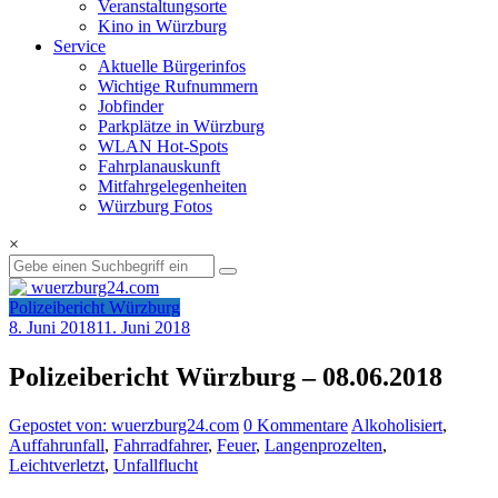
Veranstaltungsorte
Kino in Würzburg
Service
Aktuelle Bürgerinfos
Wichtige Rufnummern
Jobfinder
Parkplätze in Würzburg
WLAN Hot-Spots
Fahrplanauskunft
Mitfahrgelegenheiten
Würzburg Fotos
×
Polizeibericht Würzburg
8. Juni 2018
11. Juni 2018
Polizeibericht Würzburg – 08.06.2018
Gepostet von: wuerzburg24.com
0 Kommentare
Alkoholisiert
,
Auffahrunfall
,
Fahrradfahrer
,
Feuer
,
Langenprozelten
,
Leichtverletzt
,
Unfallflucht