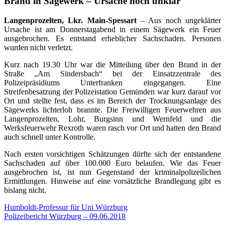
Brand in Sägewerk – Ursache noch unklar
Langenprozelten, Lkr. Main-Spessart
– Aus noch ungeklärter
Ursache ist am Donnerstagabend in einem Sägewerk ein Feuer
ausgebrochen. Es entstand erheblicher Sachschaden. Personen
wurden nicht verletzt.
Kurz nach 19.30 Uhr war die Mitteilung über den Brand in der
Straße „Am Sindersbach“ bei der Einsatzzentrale des
Polizeipräsidiums Unterfranken eingegangen. Eine
Streifenbesatzung der Polizeistation Gemünden war kurz darauf vor
Ort und stellte fest, dass es im Bereich der Trocknungsanlage des
Sägewerks lichterloh brannte. Die Freiwilligen Feuerwehren aus
Langenprozelten, Lohr, Burgsinn und Wernfeld und die
Werksfeuerwehr Rexroth waren rasch vor Ort und hatten den Brand
auch schnell unter Kontrolle.
Nach ersten vorsichtigen Schätzungen dürfte sich der entstandene
Sachschaden auf über 100.000 Euro belaufen. Wie das Feuer
ausgebrochen ist, ist nun Gegenstand der kriminalpolizeilichen
Ermittlungen. Hinweise auf eine vorsätzliche Brandlegung gibt es
bislang nicht.
Beitragsnavigation
Humboldt-Professur für Uni Würzburg
Polizeibericht Würzburg – 09.06.2018