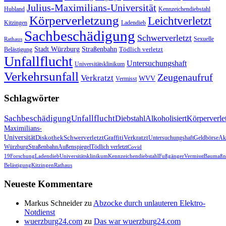
Julius-Maximilians-Universität
Hubland
Kennzeichendiebstahl
Körperverletzung
Leichtverletzt
Kitzingen
Ladendieb
Sachbeschädigung
Schwerverletzt
Sexuelle
Rathaus
Stadt Würzburg
Straßenbahn
Tödlich verletzt
Belästigung
Unfallflucht
Untersuchungshaft
Universitätsklinikum
Verkehrsunfall
Zeugenaufruf
Verkratzt
WVV
Vermisst
Schlagwörter
Sachbeschädigung
Unfallflucht
Diebstahl
Alkoholisiert
Körperverle
Maximilians-
Universität
Diskothek
Schwerverletzt
Graffiti
Verkratzt
Untersuchungshaft
Geldbörse
Akt
Würzburg
Straßenbahn
Außenspiegel
Tödlich verletzt
Covid
19
Forschung
Ladendieb
Universitätsklinikum
Kennzeichendiebstahl
Fußgänger
Vermisst
Baumaßn
Belästigung
Kitzingen
Rathaus
Neueste Kommentare
Markus Schneider
zu
Abzocke durch unlauteren Elektro-
Notdienst
wuerzburg24.com
zu
Das war wuerzburg24.com