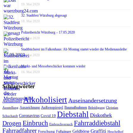
19. Mai 2020
32. Stadtfest Würzburg abgesagt
18. Mai 2020
Polizeibericht Würzburg – 17.05.2020
17. Mai 2020
Stadtbücherei im Falkenhaus: Ab Montag startet wieder die Medienausleihe
17. Mai 2020
Markt- und Messebeschicker kommen wieder
16. Mai 2020
Schlagwörter
Alkoholisiert
Auseinandersetzung
Aktualisiert
Außenspiegel
Auszeichnung
Baumaßnahmen
Ausstellung
Beleidigung
Christian
Diebstahl
Diskothek
Coronavirus
Covid 19
Schuchardt
Fahrraddiebstahl
Einbruch
Drogen
Einbruchversuch
Fahrradfahrer
Graffiti
Geldbörse
Forschung
Fußgänger
Heuchelhof