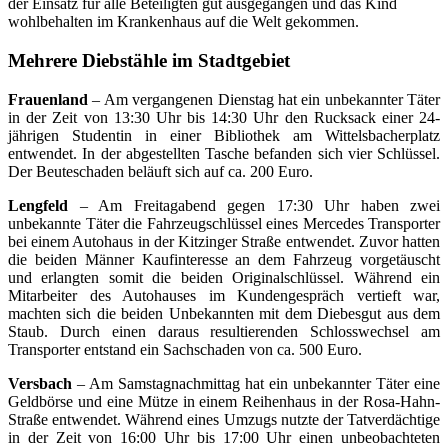
der Einsatz für alle Beteiligten gut ausgegangen und das Kind
wohlbehalten im Krankenhaus auf die Welt gekommen.
Mehrere Diebstähle im Stadtgebiet
Frauenland
– Am vergangenen Dienstag hat ein unbekannter Täter
in der Zeit von 13:30 Uhr bis 14:30 Uhr den Rucksack einer 24-
jährigen Studentin in einer Bibliothek am Wittelsbacherplatz
entwendet. In der abgestellten Tasche befanden sich vier Schlüssel.
Der Beuteschaden beläuft sich auf ca. 200 Euro.
Lengfeld
– Am Freitagabend gegen 17:30 Uhr haben zwei
unbekannte Täter die Fahrzeugschlüssel eines Mercedes Transporter
bei einem Autohaus in der Kitzinger Straße entwendet. Zuvor hatten
die beiden Männer Kaufinteresse an dem Fahrzeug vorgetäuscht
und erlangten somit die beiden Originalschlüssel. Während ein
Mitarbeiter des Autohauses im Kundengespräch vertieft war,
machten sich die beiden Unbekannten mit dem Diebesgut aus dem
Staub. Durch einen daraus resultierenden Schlosswechsel am
Transporter entstand ein Sachschaden von ca. 500 Euro.
Versbach
– Am Samstagnachmittag hat ein unbekannter Täter eine
Geldbörse und eine Mütze in einem Reihenhaus in der Rosa-Hahn-
Straße entwendet. Während eines Umzugs nutzte der Tatverdächtige
in der Zeit von 16:00 Uhr bis 17:00 Uhr einen unbeobachteten