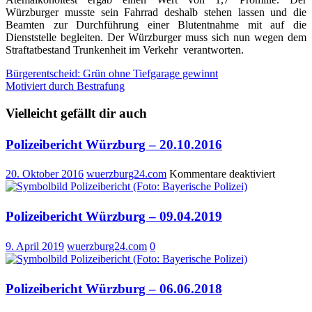
Würzburger musste sein Fahrrad deshalb stehen lassen und die
Beamten zur Durchführung einer Blutentnahme mit auf die
Dienststelle begleiten. Der Würzburger muss sich nun wegen dem
Straftatbestand Trunkenheit im Verkehr verantworten.
Beitragsnavigation
Bürgerentscheid: Grün ohne Tiefgarage gewinnt
Motiviert durch Bestrafung
Vielleicht gefällt dir auch
Polizeibericht Würzburg – 20.10.2016
für
20. Oktober 2016
wuerzburg24.com
Kommentare deaktiviert
Polizeib
Würzbu
–
Polizeibericht Würzburg – 09.04.2019
20.10.2
9. April 2019
wuerzburg24.com
0
Polizeibericht Würzburg – 06.06.2018