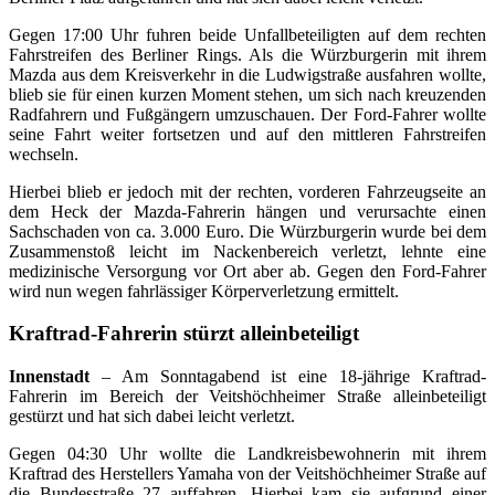
Gegen 17:00 Uhr fuhren beide Unfallbeteiligten auf dem rechten
Fahrstreifen des Berliner Rings. Als die Würzburgerin mit ihrem
Mazda aus dem Kreisverkehr in die Ludwigstraße ausfahren wollte,
blieb sie für einen kurzen Moment stehen, um sich nach kreuzenden
Radfahrern und Fußgängern umzuschauen. Der Ford-Fahrer wollte
seine Fahrt weiter fortsetzen und auf den mittleren Fahrstreifen
wechseln.
Hierbei blieb er jedoch mit der rechten, vorderen Fahrzeugseite an
dem Heck der Mazda-Fahrerin hängen und verursachte einen
Sachschaden von ca. 3.000 Euro. Die Würzburgerin wurde bei dem
Zusammenstoß leicht im Nackenbereich verletzt, lehnte eine
medizinische Versorgung vor Ort aber ab. Gegen den Ford-Fahrer
wird nun wegen fahrlässiger Körperverletzung ermittelt.
Kraftrad-Fahrerin stürzt alleinbeteiligt
Innenstadt
– Am Sonntagabend ist eine 18-jährige Kraftrad-
Fahrerin im Bereich der Veitshöchheimer Straße alleinbeteiligt
gestürzt und hat sich dabei leicht verletzt.
Gegen 04:30 Uhr wollte die Landkreisbewohnerin mit ihrem
Kraftrad des Herstellers Yamaha von der Veitshöchheimer Straße auf
die Bundesstraße 27 auffahren. Hierbei kam sie aufgrund einer