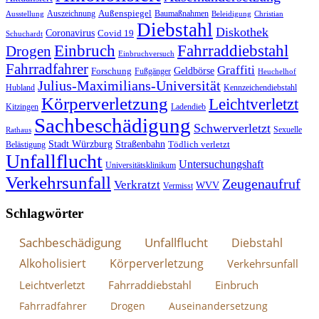
Außenspiegel
Auszeichnung
Baumaßnahmen
Ausstellung
Beleidigung
Christian
Diebstahl
Diskothek
Coronavirus
Covid 19
Schuchardt
Fahrraddiebstahl
Einbruch
Drogen
Einbruchversuch
Fahrradfahrer
Graffiti
Geldbörse
Forschung
Fußgänger
Heuchelhof
Julius-Maximilians-Universität
Hubland
Kennzeichendiebstahl
Körperverletzung
Leichtverletzt
Kitzingen
Ladendieb
Sachbeschädigung
Schwerverletzt
Sexuelle
Rathaus
Stadt Würzburg
Straßenbahn
Tödlich verletzt
Belästigung
Unfallflucht
Untersuchungshaft
Universitätsklinikum
Verkehrsunfall
Zeugenaufruf
Verkratzt
WVV
Vermisst
Schlagwörter
Sachbeschädigung
Unfallflucht
Diebstahl
Alkoholisiert
Körperverletzung
Verkehrsunfall
Leichtverletzt
Fahrraddiebstahl
Einbruch
Fahrradfahrer
Drogen
Auseinandersetzung