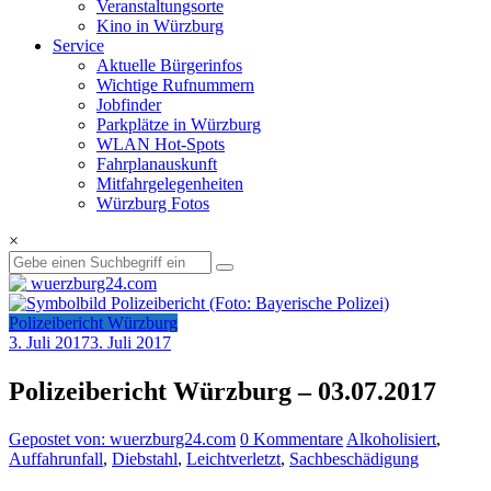
Veranstaltungsorte
Kino in Würzburg
Service
Aktuelle Bürgerinfos
Wichtige Rufnummern
Jobfinder
Parkplätze in Würzburg
WLAN Hot-Spots
Fahrplanauskunft
Mitfahrgelegenheiten
Würzburg Fotos
×
Polizeibericht Würzburg
3. Juli 2017
3. Juli 2017
Polizeibericht Würzburg – 03.07.2017
Gepostet von: wuerzburg24.com
0 Kommentare
Alkoholisiert
,
Auffahrunfall
,
Diebstahl
,
Leichtverletzt
,
Sachbeschädigung