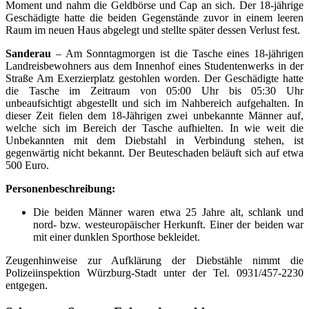
Moment und nahm die Geldbörse und Cap an sich. Der 18-jährige
Geschädigte hatte die beiden Gegenstände zuvor in einem leeren
Raum im neuen Haus abgelegt und stellte später dessen Verlust fest.
Sanderau
– Am Sonntagmorgen ist die Tasche eines 18-jährigen
Landreisbewohners aus dem Innenhof eines Studentenwerks in der
Straße Am Exerzierplatz gestohlen worden. Der Geschädigte hatte
die Tasche im Zeitraum von 05:00 Uhr bis 05:30 Uhr
unbeaufsichtigt abgestellt und sich im Nahbereich aufgehalten. In
dieser Zeit fielen dem 18-Jährigen zwei unbekannte Männer auf,
welche sich im Bereich der Tasche aufhielten. In wie weit die
Unbekannten mit dem Diebstahl in Verbindung stehen, ist
gegenwärtig nicht bekannt. Der Beuteschaden beläuft sich auf etwa
500 Euro.
Personenbeschreibung:
Die beiden Männer waren etwa 25 Jahre alt, schlank und
nord- bzw. westeuropäischer Herkunft. Einer der beiden war
mit einer dunklen Sporthose bekleidet.
Zeugenhinweise zur Aufklärung der Diebstähle nimmt die
Polizeiinspektion Würzburg-Stadt unter der Tel. 0931/457-2230
entgegen.