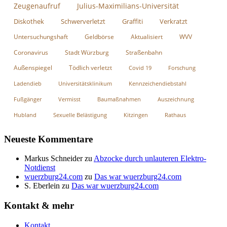
Zeugenaufruf
Julius-Maximilians-Universität
Diskothek
Schwerverletzt
Graffiti
Verkratzt
Untersuchungshaft
Geldbörse
Aktualisiert
WVV
Coronavirus
Stadt Würzburg
Straßenbahn
Außenspiegel
Tödlich verletzt
Covid 19
Forschung
Ladendieb
Universitätsklinikum
Kennzeichendiebstahl
Fußgänger
Vermisst
Baumaßnahmen
Auszeichnung
Hubland
Sexuelle Belästigung
Kitzingen
Rathaus
Neueste Kommentare
Markus Schneider
zu
Abzocke durch unlauteren Elektro-
Notdienst
wuerzburg24.com
zu
Das war wuerzburg24.com
S. Eberlein
zu
Das war wuerzburg24.com
Kontakt & mehr
Kontakt