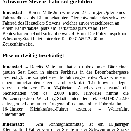
Schwarzes Stevens-Fahrrad gestohlen
Innenstadt
– Bereits Mitte Juni wurde ein 27-Jähriger Opfer eines
Fahrraddiebstahls. Ein unbekannter Täter entwendete das schwarze
Fahrrad des Herstellers Stevens, welches zuvor verschlossen an
einem Fahrradabstellplatz am Barbarossaplatz stand. Der
Beuteschaden beläuft sich auf etwa 250 Euro. Die Polizeiinspektion
Würzburg-Stadt bittet unter der Tel. 0931/457-2230 um
Zeugenhinweise.
Pkw mutwillig beschädigt
Innenstadt
– Bereits Mitte Juni hat ein unbekannter Täter einen
grauen Seat Leon in einem Parkhaus in der Bronnbachergasse
beschädigt. Die komplette rechte Fahrzeugseite des Pkws wurde mit
einem unbekannten Gegenstand zerkratzt. Täterhinweise liegen
zurzeit nicht vor. Dem 30-jährigen Autobesitzer entstand ein
Sachschaden von ca. 2.000 Euro. Hinweise nimmt die
Polizeiinspektion Würzburg-Stadt unter der Tel. 0931/457-2230
entgegen. >Fahrt unter Drogeneinfluss und ohne Fahrerlaubnis –
16-jähriger Kleinkraftrad-Fahrer gestoppt – Weiterfahrt
unterbunden.
Innenstadt
– Am Sonntagnachmittag ist ein 16-jähriger
Kleinkraftrad-Fahrer von einer Streife in der Schweinfurter Straße