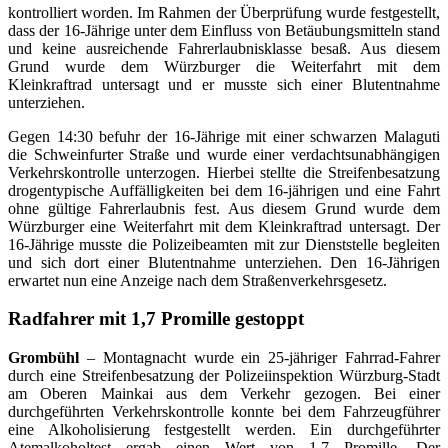
kontrolliert worden. Im Rahmen der Überprüfung wurde festgestellt,
dass der 16-Jährige unter dem Einfluss von Betäubungsmitteln stand
und keine ausreichende Fahrerlaubnisklasse besaß. Aus diesem
Grund wurde dem Würzburger die Weiterfahrt mit dem
Kleinkraftrad untersagt und er musste sich einer Blutentnahme
unterziehen.
Gegen 14:30 befuhr der 16-Jährige mit einer schwarzen Malaguti
die Schweinfurter Straße und wurde einer verdachtsunabhängigen
Verkehrskontrolle unterzogen. Hierbei stellte die Streifenbesatzung
drogentypische Auffälligkeiten bei dem 16-jährigen und eine Fahrt
ohne gültige Fahrerlaubnis fest. Aus diesem Grund wurde dem
Würzburger eine Weiterfahrt mit dem Kleinkraftrad untersagt. Der
16-Jährige musste die Polizeibeamten mit zur Dienststelle begleiten
und sich dort einer Blutentnahme unterziehen. Den 16-Jährigen
erwartet nun eine Anzeige nach dem Straßenverkehrsgesetz.
Radfahrer mit 1,7 Promille gestoppt
Grombühl
– Montagnacht wurde ein 25-jähriger Fahrrad-Fahrer
durch eine Streifenbesatzung der Polizeiinspektion Würzburg-Stadt
am Oberen Mainkai aus dem Verkehr gezogen. Bei einer
durchgeführten Verkehrskontrolle konnte bei dem Fahrzeugführer
eine Alkoholisierung festgestellt werden. Ein durchgeführter
Atemalkoholtest ergab einen Wert von 1,7 Promille. Der