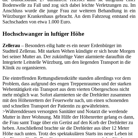
Bodenwelle zu Fall und zog sich dabei leichte Verletzungen zu. Im
Anschluss wurde die junge Frau zur weiteren Behandlung in ein
Würzburger Krankenhaus gebracht. An dem Fahrzeug entstand ein
Sachschaden von etwa 1.000 Euro.
Hochschwanger in luftiger Höhe
Zellerau
– Besonders eilig hatte es ein neuer Erdenbürger im
Stadtteil Zellerau. Mit starken Wehen kündigte er sich heute Morgen
bei seiner Mutter an. Der zukünftige Vater alarmierte daraufhin die
Integrierte Leitstelle Würzburg, um den liegenden Transport in die
Klinik zu organisieren.
Die eintreffenden Rettungsdienstkräfte standen allerdings vor dem
Problem, dass aufgrund des engen Treppenraumes und der starken
Wehentätigkeit ein Transport aus dem vierten Obergeschoss nicht
mehr möglich war. Sofort alarmierten sie die Drehleiter zusammen
mit den Höhenrettern der Feuerwehr nach, um einen schonenden
und schnellen Transport der Patientin zu gewährleisten.
>Währenddessen versorgten Sanitäter und Notarzt die werdende
Mutter in ihrer Wohnung. Mit Hilfe der Höhenretter gelang es dann,
die Frau samt Trage über ein Gerüst auf den Korb der Drehleiter zu
heben. Anschließend brachte sie die Drehleiter aus über 12 Meter
Höhe nach unten. Trotz des spektakulären Starts ins neue Leben ist