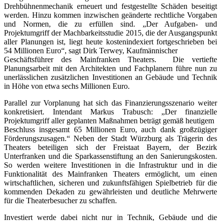
Drehbühnenmechanik erneuert und festgestellte Schäden beseitigt
werden. Hinzu kommen inzwischen geänderte rechtliche Vorgaben
und Normen, die zu erfüllen sind. „Der Aufgaben- und
Projektumgriff der Machbarkeitsstudie 2015, die der Ausgangspunkt
aller Planungen ist, liegt heute kostenindexiert fortgeschrieben bei
54 Millionen Euro“, sagt Dirk Terwey, Kaufmännischer
Geschäftsführer des Mainfranken Theaters. Die vertiefte
Planungsarbeit mit den Architekten und Fachplanern führe nun zu
unerlässlichen zusätzlichen Investitionen an Gebäude und Technik
in Höhe von etwa sechs Millionen Euro.
Parallel zur Vorplanung hat sich das Finanzierungsszenario weiter
konkretisiert. Intendant Markus Trabusch: „Der finanzielle
Projektumgriff aller geplanten Maßnahmen beträgt gemäß heutigem
Beschluss insgesamt 65 Millionen Euro, auch dank großzügiger
Förderungszusagen.“ Neben der Stadt Würzburg als Trägerin des
Theaters beteiligen sich der Freistaat Bayern, der Bezirk
Unterfranken und die Sparkassenstiftung an den Sanierungskosten.
So werden weitere Investitionen in die Infrastruktur und in die
Funktionalität des Mainfranken Theaters ermöglicht, um einen
wirtschaftlichen, sicheren und zukunftsfähigen Spielbetrieb für die
kommenden Dekaden zu gewährleisten und deutliche Mehrwerte
für die Theaterbesucher zu schaffen.
Investiert werde dabei nicht nur in Technik, Gebäude und die