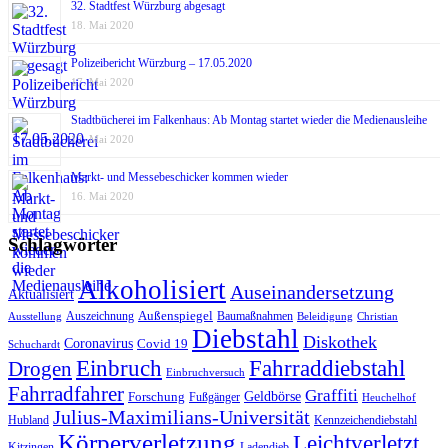
32. Stadtfest Würzburg abgesagt
18. Mai 2020
Polizeibericht Würzburg – 17.05.2020
17. Mai 2020
Stadtbücherei im Falkenhaus: Ab Montag startet wieder die Medienausleihe
17. Mai 2020
Markt- und Messebeschicker kommen wieder
16. Mai 2020
Schlagwörter
Alkoholisiert
Auseinandersetzung
Aktualisiert
Außenspiegel
Auszeichnung
Baumaßnahmen
Ausstellung
Beleidigung
Christian
Diebstahl
Diskothek
Coronavirus
Covid 19
Schuchardt
Fahrraddiebstahl
Einbruch
Drogen
Einbruchversuch
Fahrradfahrer
Graffiti
Geldbörse
Forschung
Fußgänger
Heuchelhof
Julius-Maximilians-Universität
Hubland
Kennzeichendiebstahl
Körperverletzung
Leichtverletzt
Kitzingen
Ladendieb