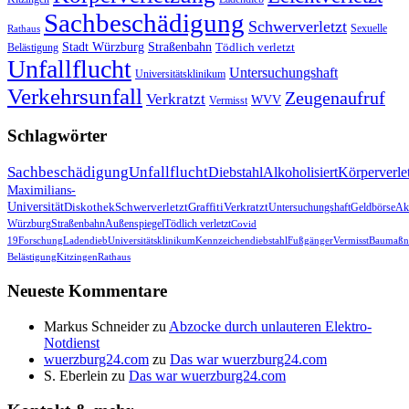
Sachbeschädigung
Schwerverletzt
Sexuelle
Rathaus
Stadt Würzburg
Straßenbahn
Tödlich verletzt
Belästigung
Unfallflucht
Untersuchungshaft
Universitätsklinikum
Verkehrsunfall
Zeugenaufruf
Verkratzt
WVV
Vermisst
Schlagwörter
Sachbeschädigung
Unfallflucht
Diebstahl
Alkoholisiert
Körperverle
Maximilians-
Universität
Diskothek
Schwerverletzt
Graffiti
Verkratzt
Untersuchungshaft
Geldbörse
Akt
Würzburg
Straßenbahn
Außenspiegel
Tödlich verletzt
Covid
19
Forschung
Ladendieb
Universitätsklinikum
Kennzeichendiebstahl
Fußgänger
Vermisst
Baumaßn
Belästigung
Kitzingen
Rathaus
Neueste Kommentare
Markus Schneider
zu
Abzocke durch unlauteren Elektro-
Notdienst
wuerzburg24.com
zu
Das war wuerzburg24.com
S. Eberlein
zu
Das war wuerzburg24.com