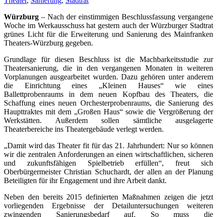
Theater
,
Sanierung
,
Stadtrat
Würzburg
– Nach der einstimmigen Beschlussfassung vergangene
Woche im Werkausschuss hat gestern auch der Würzburger Stadtrat
grünes Licht für die Erweiterung und Sanierung des Mainfranken
Theaters-Würzburg gegeben.
Grundlage für diesen Beschluss ist die Machbarkeitsstudie zur
Theatersanierung, die in den vergangenen Monaten in weiteren
Vorplanungen ausgearbeitet wurden. Dazu gehören unter anderem
die Einrichtung eines „Kleinen Hauses“ wie eines
Ballettprobenraums in dem neuen Kopfbau des Theaters, die
Schaffung eines neuen Orchesterprobenraums, die Sanierung des
Haupttraktes mit dem „Großen Haus“ sowie die Vergrößerung der
Werkstätten. Außerdem sollen sämtliche ausgelagerte
Theaterbereiche ins Theatergebäude verlegt werden.
„Damit wird das Theater fit für das 21. Jahrhundert: Nur so können
wir die zentralen Anforderungen an einen wirtschaftlichen, sicheren
und zukunftsfähigen Spielbetrieb erfüllen“, freut sich
Oberbürgermeister Christian Schuchardt, der allen an der Planung
Beteiligten für ihr Engagement und ihre Arbeit dankt.
Neben den bereits 2015 definierten Maßnahmen zeigen die jetzt
vorliegenden Ergebnisse der Detailuntersuchungen weiteren
zwingenden Sanierungsbedarf auf. So muss die