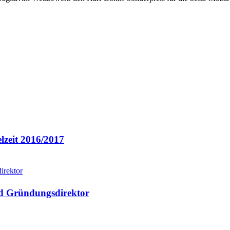
lzeit 2016/2017
nken
rd Gründungsdirektor
rektor
ches
17