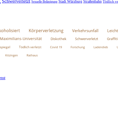
g
Schwerverletzt
Stadt Würzburg
Straßenbahn
Tödlich ve
Sexuelle Belästigung
koholisiert
Körperverletzung
Verkehrsunfall
Leicht
-Maximilians-Universität
Diskothek
Schwerverletzt
Graffiti
spiegel
Tödlich verletzt
Covid 19
Forschung
Ladendieb
Kitzingen
Rathaus
nst