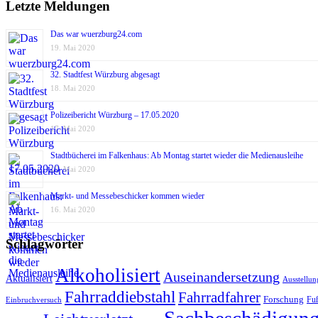
Landes
Letzte Meldungen
Dr.
Erich
Das war wuerzburg24.com
Schneid
19. Mai 2020
wird
Gründun
32. Stadtfest Würzburg abgesagt
18. Mai 2020
Polizeibericht Würzburg – 17.05.2020
17. Mai 2020
Stadtbücherei im Falkenhaus: Ab Montag startet wieder die Medienausleihe
17. Mai 2020
Markt- und Messebeschicker kommen wieder
16. Mai 2020
Schlagwörter
Alkoholisiert
Auseinandersetzung
Aktualisiert
Ausstellun
Fahrraddiebstahl
Fahrradfahrer
Forschung
Fu
Einbruchversuch