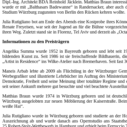
Dipl.-Ing. Architekt BDA Reinhold Jäcklein. Matthias Braun interes
wurde er mit „Balthasars Badewanne“ in Randersacker, aber auch 
Studium Würzburg zugunsten von Berlin den Rücken kehren wollte.
Julia Rutigliano bot am Ende des Abends eine Kostprobe ihres Könne
Renate Freyeisen, war seit der Jugend an für die Bühne vorgezeich
ihren Weg. Zuletzt stand sie in Florenz, Tel Aviv und derzeit als „Oc
Informationen zu den Preisträgern
Angelika Summa wurde 1952 in Bayreuth geboren und lebt seit 197
bildenden Kunst zu. Seit 1986 ist sie freischaffende Bildhauerin,
„Artist in Residence“ ins Wilke-Atelier nach Bremerhaven. Seit fast 3
Maneis Arbab lebte ab 2009 als Flüchtling in der Würzburger Gemei
Werbegrafiker und illustrierte Lehrbücher im Auftrag des Ministeri
Demokratie, Freiheit und seine Meinung über totalitäre Regime und
seit seiner Ankunft mehrere gut besuchte und viel beachtete Ausstell
Matthias Braun wurde 1974 in Würzburg geboren und ist deutschlan
Würzburg ausgelobten zur neuen Möblierung der Kaiserstraße. Beim
weiße Hai“.
Julia Rutigliano wurde in Würzburg geboren und studierte an der 
Auszeichnung ab und wurde danach ans Opernstudio ans Staatstheat
25.Robert-Stolz-Wettbewerb in Hamburg und erhielt beim Ferruccio T