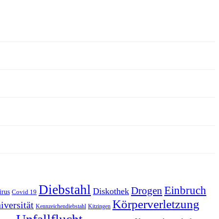
Diebstahl
Einbruch
Drogen
Diskothek
irus
Covid 19
Körperverletzung
iversität
Kennzeichendiebstahl
Kitzingen