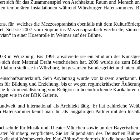
siert sich für das Zusammenspiel von Architektur, Raum und Mensch und
den temporären Installationen während Würzburger Hafensommers. Bra
ns, für welches die Mezzosopranistin ebenfalls mit dem Kulturförder
net. Seit sie 2007 vom Sopran ins Mezzosopranfach wechselte, säume
tavian“ in einer Hosenrolle in Weimar auf der Bühne.
3 in Würzburg. Bis 1991 absolvierte sie ein Studium der Kunstgesc
 die sich dem Material Draht verschrieben hat. 2009 wurde sie zum Bi
0 Jahren stellt sie in Würzburg, im gesamten Bundesgebiet und internati
nschaftsunterkunft. Sein Asylantrag wurde vor kurzem anerkannt. In
ums für Bildung und Erziehung, bis er wegen regimekritischer Äußerung
 die Instrumentalisierung von Religion in beeindruckende Karikature
ungen wie in der BBK Galerie.
dweit und international als Architekt tätig. Er hat zahlreiche Wet
 Hafensommer kennt man ihn als langjährigen Partner mit den Instal
Hochschule für Musik und Theater München sowie an der Bayerischen 
er Nürnberg verpflichtet. Sie ist Stipendiatin des Deutschen Bühn
agliavini Wettbewerb den Karl-Böhm-Sonderpreis für die beste Mozarti