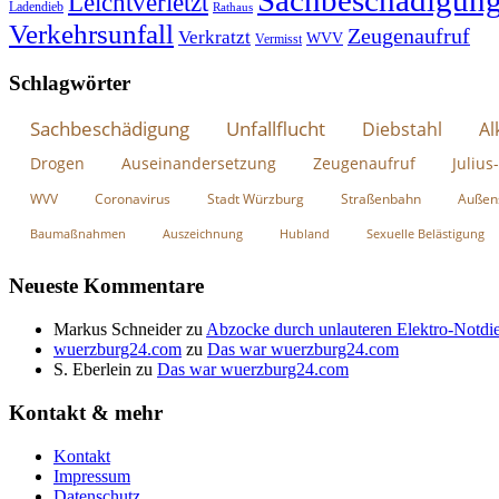
Sachbeschädigun
Leichtverletzt
Ladendieb
Rathaus
Verkehrsunfall
Zeugenaufruf
Verkratzt
WVV
Vermisst
Schlagwörter
Sachbeschädigung
Unfallflucht
Diebstahl
Al
Drogen
Auseinandersetzung
Zeugenaufruf
Julius
WVV
Coronavirus
Stadt Würzburg
Straßenbahn
Außen
Baumaßnahmen
Auszeichnung
Hubland
Sexuelle Belästigung
Neueste Kommentare
Markus Schneider
zu
Abzocke durch unlauteren Elektro-Notdie
wuerzburg24.com
zu
Das war wuerzburg24.com
S. Eberlein
zu
Das war wuerzburg24.com
Kontakt & mehr
Kontakt
Impressum
Datenschutz