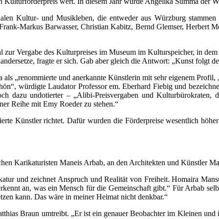
n Kulturförderpreis wert. In diesem Jahr wurde Angelika Summa der Wü
nalen Kultur- und Musikleben, die entweder aus Würzburg stammen o
 Frank-Markus Barwasser, Christian Kabitz, Bernd Glemser, Herbert 
al zur Vergabe des Kulturpreises im Museum im Kulturspeicher, in de
ndersetze, fragte er sich. Gab aber gleich die Antwort: „Kunst folgt d
als „renommierte und anerkannte Künstlerin mit sehr eigenem Profil,
 schön“, würdigte Laudator Professor em. Eberhard Fiebig und bezeichne
ch dazu undotierter – „Alibi-Preisvergaben und Kulturbürokraten, d
ner Reihe mit Emy Roeder zu stehen.“
ivierte Künstler richtet. Dafür wurden die Förderpreise wesentlich höher
schen Karikaturisten Maneis Arbab, an den Architekten und Künstler Mat
atur und zeichnet Anspruch und Realität von Freiheit. Homaira Mansur
kennt an, was ein Mensch für die Gemeinschaft gibt.“ Für Arbab selbst 
setzen kann. Das wäre in meiner Heimat nicht denkbar.“
thias Braun umtreibt. „Er ist ein genauer Beobachter im Kleinen und im