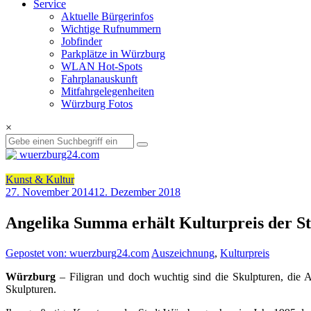
Service
Aktuelle Bürgerinfos
Wichtige Rufnummern
Jobfinder
Parkplätze in Würzburg
WLAN Hot-Spots
Fahrplanauskunft
Mitfahrgelegenheiten
Würzburg Fotos
×
Kunst & Kultur
27. November 2014
12. Dezember 2018
Angelika Summa erhält Kulturpreis der 
Gepostet von: wuerzburg24.com
Auszeichnung
,
Kulturpreis
Würzburg
– Filigran und doch wuchtig sind die Skulpturen, die A
Skulpturen.