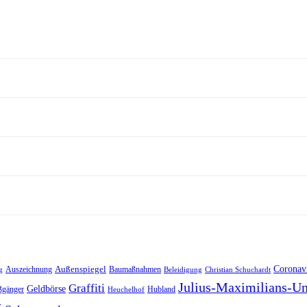
museum:
er
gsdirektor
Außenspiegel
Coronav
Auszeichnung
Baumaßnahmen
g
Beleidigung
Christian Schuchardt
Julius-Maximilians-Un
Graffiti
Geldbörse
ßgänger
Hubland
Heuchelhof