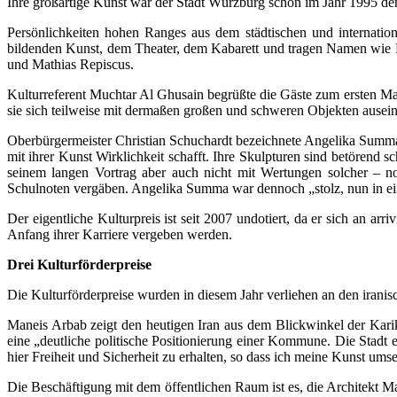
Ihre großartige Kunst war der Stadt Würzburg schon im Jahr 1995 de
Persönlichkeiten hohen Ranges aus dem städtischen und internatio
bildenden Kunst, dem Theater, dem Kabarett und tragen Namen wie
und Mathias Repiscus.
Kulturreferent Muchtar Al Ghusain begrüßte die Gäste zum ersten M
sie sich teilweise mit dermaßen großen und schweren Objekten auseina
Oberbürgermeister Christian Schuchardt bezeichnete Angelika Summa 
mit ihrer Kunst Wirklichkeit schafft. Ihre Skulpturen sind betörend
seinem langen Vortrag aber auch nicht mit Wertungen solcher – no
Schulnoten vergäben. Angelika Summa war dennoch „stolz, nun in ei
Der eigentliche Kulturpreis ist seit 2007 undotiert, da er sich an arr
Anfang ihrer Karriere vergeben werden.
Drei Kulturförderpreise
Die Kulturförderpreise wurden in diesem Jahr verliehen an den irani
Maneis Arbab zeigt den heutigen Iran aus dem Blickwinkel der Karik
eine „deutliche politische Positionierung einer Kommune. Die Stadt er
hier Freiheit und Sicherheit zu erhalten, so dass ich meine Kunst um
Die Beschäftigung mit dem öffentlichen Raum ist es, die Architekt Mat