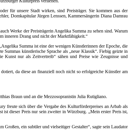
rzburger Kulturpreis verliehen.
der für unsere Stadt wirken, sind Preisträger. Sie kommen aus der
Mehler, Domkapitular Jürgen Lenssen, Kammersängerin Diana Damrau
m auch Werke der Preisträgerin Angelika Summa zu sehen sind. Warum
em inneren Drang und nicht der Marktfähigkeit.“
 „Angelika Summa ist eine der wenigen Künstlerinnen der Epoche, die
te Summas künstlerische Sprache als „neue Klassik“. Fiebig geizte in
ie Kunst nur als Zeitvertreib“ sähen und Preise wie Zeugnisse und
 dotiert, da diese an finanziell noch nicht so erfolgreiche Künstler am
thias Braun und an die Mezzosopranistin Julia Rutigliano.
y freute sich über die Vergabe des Kulturförderpreises an Arbab als
ist dieser Preis nur sein zweiter in Würzburg. „Mein erster Preis ist,
 Großen, ein subtiler und vielseitiger Gestalter“, sagte sein Laudator