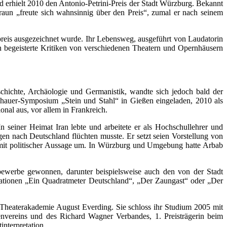
 erhielt 2010 den Antonio-Petrini-Preis der Stadt Würzburg. Bekannt
un „freute sich wahnsinnig über den Preis“, zumal er nach seinem
preis ausgezeichnet wurde. Ihr Lebensweg, ausgeführt von Laudatorin
n begeisterte Kritiken von verschiedenen Theatern und Opernhäusern
hichte, Archäologie und Germanistik, wandte sich jedoch bald der
ldhauer-Symposium „Stein und Stahl“ in Gießen eingeladen, 2010 als
onal aus, vor allem in Frankreich.
 seiner Heimat Iran lebte und arbeitete er als Hochschullehrer und
en nach Deutschland flüchten musste. Er setzt seien Vorstellung von
n mit politischer Aussage um. In Würzburg und Umgebung hatte Arbab
tbewerbe gewonnen, darunter beispielsweise auch den von der Stadt
lationen „Ein Quadratmeter Deutschland“, „Der Zaungast“ oder „Der
Theaterakademie August Everding. Sie schloss ihr Studium 2005 mit
envereins und des Richard Wagner Verbandes, 1. Preisträgerin beim
nterpretation.