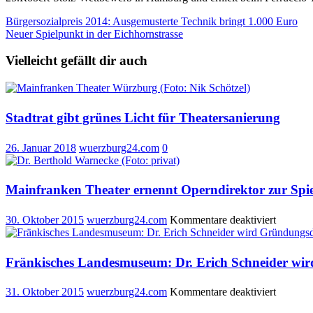
Beitragsnavigation
Bürgersozialpreis 2014: Ausgemusterte Technik bringt 1.000 Euro
Neuer Spielpunkt in der Eichhornstrasse
Vielleicht gefällt dir auch
Stadtrat gibt grünes Licht für Theatersanierung
26. Januar 2018
wuerzburg24.com
0
Mainfranken Theater ernennt Operndirektor zur Spie
für
30. Oktober 2015
wuerzburg24.com
Kommentare deaktiviert
Mainfra
Theater
ernennt
Fränkisches Landesmuseum: Dr. Erich Schneider wi
Operndi
zur
für
31. Oktober 2015
wuerzburg24.com
Kommentare deaktiviert
Spielzeit
Fränkis
2016/20